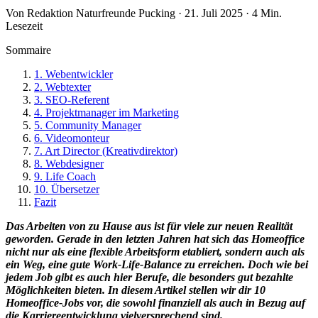
Von Redaktion Naturfreunde Pucking · 21. Juli 2025 · 4 Min.
Lesezeit
Sommaire
1. Webentwickler
2. Webtexter
3. SEO-Referent
4. Projektmanager im Marketing
5. Community Manager
6. Videomonteur
7. Art Director (Kreativdirektor)
8. Webdesigner
9. Life Coach
10. Übersetzer
Fazit
Das Arbeiten von zu Hause aus ist für viele zur neuen Realität
geworden. Gerade in den letzten Jahren hat sich das
Homeoffice
nicht nur als eine flexible Arbeitsform etabliert, sondern auch als
ein Weg, eine gute
Work-Life-Balance
zu erreichen. Doch wie bei
jedem Job gibt es auch hier
Berufe
, die besonders gut bezahlte
Möglichkeiten
bieten. In diesem Artikel stellen wir dir 10
Homeoffice-Jobs vor, die sowohl finanziell als auch in Bezug auf
die
Karriereentwicklung
vielversprechend sind.