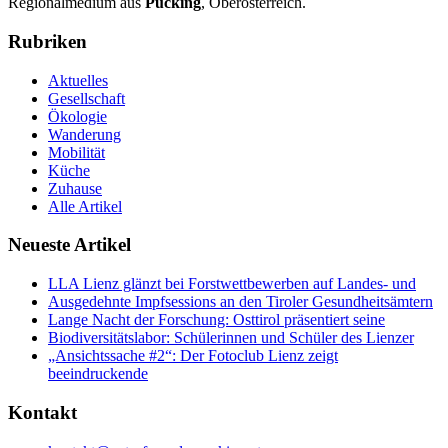
Regionalmedium aus
Pucking
, Oberösterreich.
Rubriken
Aktuelles
Gesellschaft
Ökologie
Wanderung
Mobilität
Küche
Zuhause
Alle Artikel
Neueste Artikel
LLA Lienz glänzt bei Forstwettbewerben auf Landes- und
Ausgedehnte Impfsessions an den Tiroler Gesundheitsämtern
Lange Nacht der Forschung: Osttirol präsentiert seine
Biodiversitätslabor: Schülerinnen und Schüler des Lienzer
„Ansichtssache #2“: Der Fotoclub Lienz zeigt
beeindruckende
Kontakt