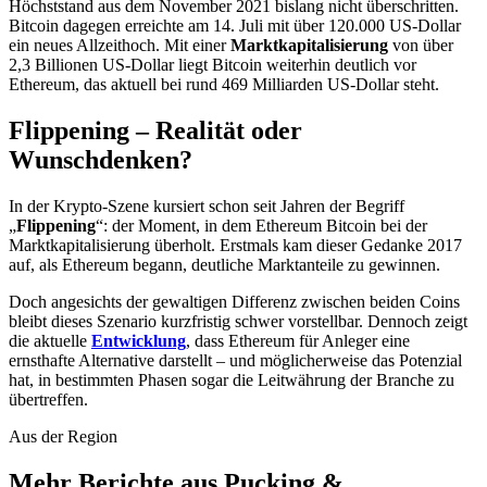
Höchststand aus dem November 2021 bislang nicht überschritten.
Bitcoin dagegen erreichte am 14. Juli mit über 120.000 US-Dollar
ein neues Allzeithoch. Mit einer
Marktkapitalisierung
von über
2,3 Billionen US-Dollar liegt Bitcoin weiterhin deutlich vor
Ethereum, das aktuell bei rund 469 Milliarden US-Dollar steht.
Flippening – Realität oder
Wunschdenken?
In der Krypto-Szene kursiert schon seit Jahren der Begriff
„
Flippening
“: der Moment, in dem Ethereum Bitcoin bei der
Marktkapitalisierung überholt. Erstmals kam dieser Gedanke 2017
auf, als Ethereum begann, deutliche Marktanteile zu gewinnen.
Doch angesichts der gewaltigen Differenz zwischen beiden Coins
bleibt dieses Szenario kurzfristig schwer vorstellbar. Dennoch zeigt
die aktuelle
Entwicklung
, dass Ethereum für Anleger eine
ernsthafte Alternative darstellt – und möglicherweise das Potenzial
hat, in bestimmten Phasen sogar die Leitwährung der Branche zu
übertreffen.
Aus der Region
Mehr Berichte aus Pucking &