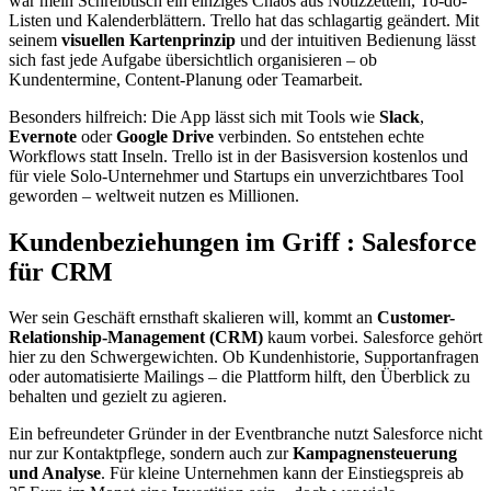
war mein Schreibtisch ein einziges Chaos aus Notizzetteln, To-do-
Listen und Kalenderblättern. Trello hat das schlagartig geändert. Mit
seinem
visuellen Kartenprinzip
und der intuitiven Bedienung lässt
sich fast jede Aufgabe übersichtlich organisieren – ob
Kundentermine, Content-Planung oder Teamarbeit.
Besonders hilfreich: Die App lässt sich mit Tools wie
Slack
,
Evernote
oder
Google Drive
verbinden. So entstehen echte
Workflows statt Inseln. Trello ist in der Basisversion kostenlos und
für viele Solo-Unternehmer und Startups ein unverzichtbares Tool
geworden – weltweit nutzen es Millionen.
Kundenbeziehungen im Griff : Salesforce
für CRM
Wer sein Geschäft ernsthaft skalieren will, kommt an
Customer-
Relationship-Management (CRM)
kaum vorbei. Salesforce gehört
hier zu den Schwergewichten. Ob Kundenhistorie, Supportanfragen
oder automatisierte Mailings – die Plattform hilft, den Überblick zu
behalten und gezielt zu agieren.
Ein befreundeter Gründer in der Eventbranche nutzt Salesforce nicht
nur zur Kontaktpflege, sondern auch zur
Kampagnensteuerung
und Analyse
. Für kleine Unternehmen kann der Einstiegspreis ab