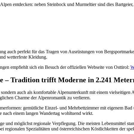
Alpen entdecken: neben Steinbock und Murmeltier sind dies Bartgeier, 
rung auch perfekt für das Tragen von Ausrüstungen von Bergsportmark
nd wetterfeste Kleidung.
ngen empfiehlt sich ein Besuch der offiziellen Webseite von Osttirol:
W
 – Tradition trifft Moderne in 2.241 Mete
iel, sondern auch als komfortable Alpenunterkunft mit einem vielseit
nglichen Charme der Alpenromantik zu verlieren.
n Zimmerformen: gemütliche Einzel- und Mehrbettzimmer mit eigenem B
die nach einem langen Wandertag wohltuend wirkt.
tige und möglichst regionale Verpflegung. Die meisten Lebensmittel sta
 bei regionalen Spezialitäten und österreichischen Köstlichkeiten der s