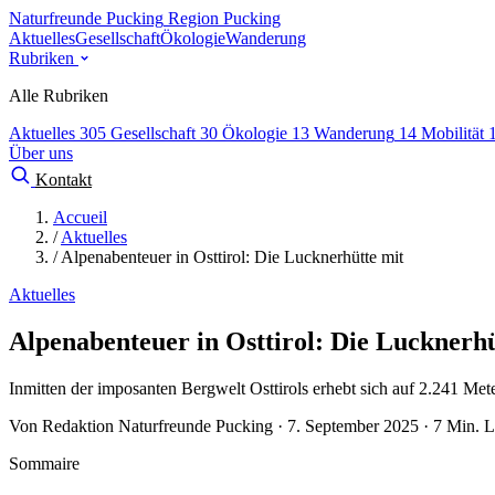
Naturfreunde Pucking
Region Pucking
Aktuelles
Gesellschaft
Ökologie
Wanderung
Rubriken
Alle Rubriken
Aktuelles
305
Gesellschaft
30
Ökologie
13
Wanderung
14
Mobilität
Über uns
Kontakt
Accueil
/
Aktuelles
/
Alpenabenteuer in Osttirol: Die Lucknerhütte mit
Aktuelles
Alpenabenteuer in Osttirol: Die Lucknerhü
Inmitten der imposanten Bergwelt Osttirols erhebt sich auf 2.241 Met
Von Redaktion Naturfreunde Pucking · 7. September 2025 · 7 Min. L
Sommaire