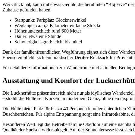
Wer Glück hat, kann mit etwas Geduld die berühmten “Big Five” der 
Zuhause gefunden haben.
Startpunkt: Parkplatz Glocknerwinkel
Weglänge: ca. 5,2 Kilometer einfache Strecke
Höhenunterschied: rund 600 Meter
Dauer: etwa eine Stunde
Schwierigkeitsgrad: leicht bis mittel
Dank der familienfreundlichen Wegführung eignet sich diese Wande
Ebenso empfiehlt sich ein praktischer
Deuter
Rucksack für Proviant u
Für detaillierte Informationen zur Wanderroute und aktuellen Bedingu
Ausstattung und Komfort der Lucknerhütte
Die Lucknerhütte präsentiert sich nicht nur als idyllisches Wanderz
erstrahlt die Hütte seit Kurzem in modernem Glanz, ohne den ursprü
Die Hütte bietet Platz für bis zu 40 Personen in unterschiedliche
Duschbereichen. Für alpine Entspannung sorgt eine Infrarotkabine, 
Besonderen Wert legt die Betreiberfamilie Oberlohr auf eine nachhal
Qualität der Speisen widerspiegelt. Auf der Sonnenterrasse lässt sich