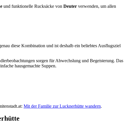
e
und funktionelle Rucksäcke von
Deuter
verwenden, um allen
genau diese Kombination und ist deshalb ein beliebtes Ausflugsziel
 Adlerbeobachtungen sorgen für Abwechslung und Begeisterung. Das
r einfache hausgemachte Suppen.
itenstadt.at:
Mit der Familie zur Lucknerhütte wandern
.
erhütte