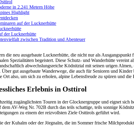
sttirol
Moderne in 2.241 Metern Höhe
pines Highlight
entdecken
minaren auf der Lucknerhütte
ucknerhütte
uf der Lucknerhütte
envielfalt zwischen Tradition und Abenteuer
ern die neu ausgebaute Lucknerhütte, die nicht nur als Ausgangspunkt 
alen Spezialitäten begeistert. Diese Schutz- und Wanderhütte vereint al
 landschaftlich abwechslungsreiche Ködnitztal mit seinen urigen Almen
. Über gut ausgebaute Wanderwege, die auch für Senioren und Kinder be
e Ort also, um sich zu erholen, alpine Lebensfreude zu spüren und die 
sliches Erlebnis in Osttirol
chzeitig zugänglichsten Touren in der Glocknergruppe und eignet sich 
 dem AV-Weg Nr. 702B durch das teils schattige, teils sonnige Ködnit
eigungen zu einem der reizvollsten Ziele Osttirols geführt wird.
e der Kuhalm oder der Jörgnalm, die im Sommer frische Milchprodukte 