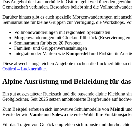
Das Angebot der Lucknerhütte in Osttirol geht weit über den gewöhnl
Gemeinschaft verbinden. Besonders beliebt sind die Vollmondwander
Darüber hinaus gibt es auch spezielle Morgenwanderungen mit anschl
Seminarräume für kleine Gruppen zur Verfügung, die Workshops, Vor
Vollmondwanderungen mit regionalen Spezialitäten
Morgenwanderungen mit Glocknerfrühstück (Reservierung em
Seminarraum für bis zu 20 Personen
Familien- und Gruppenveranstaltungen
Integration der Marken wie
Komperdell
und
Eisbär
für Ausrüs
Diese abwechslungsreichen Angebote machen die Lucknerhütte zu eine
Osttirol – Lucknerhütte
.
Alpine Ausrüstung und Bekleidung für das
Ein gut ausgestatteter Rucksack und die passende alpine Kleidung si
Großglockner. Seit 2025 setzen ambitionierte Bergfreunde auf hochwe
Zum Beispiel erfreuen sich innovative Schuhmodelle von
Meindl
un
Hersteller wie
Vaude
und
Salewa
die erste Wahl. Ihre Funktionsjac
Für das Tragen von Gepäck empfehlen sich robuste und durchdacht