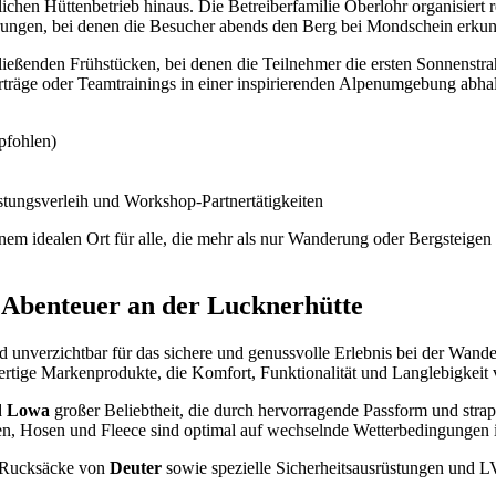
ichen Hüttenbetrieb hinaus. Die Betreiberfamilie Oberlohr organisiert 
ungen, bei denen die Besucher abends den Berg bei Mondschein erkun
ießenden Frühstücken, bei denen die Teilnehmer die ersten Sonnenstra
träge oder Teamtrainings in einer inspirierenden Alpenumgebung abha
pfohlen)
tungsverleih und Workshop-Partnertätigkeiten
m idealen Ort für alle, die mehr als nur Wanderung oder Bergsteigen s
 Abenteuer an der Lucknerhütte
nd unverzichtbar für das sichere und genussvolle Erlebnis bei der Wan
rtige Markenprodukte, die Komfort, Funktionalität und Langlebigkeit 
d
Lowa
großer Beliebtheit, die durch hervorragende Passform und strap
ken, Hosen und Fleece sind optimal auf wechselnde Wetterbedingungen 
e Rucksäcke von
Deuter
sowie spezielle Sicherheitsausrüstungen und 