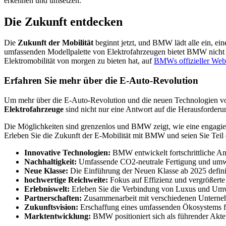
erkennen und umsetzen.
Die Zukunft entdecken
Die
Zukunft der Mobilität
beginnt jetzt, und BMW lädt alle ein, ei
umfassenden Modellpalette von Elektrofahrzeugen bietet BMW nicht n
Elektromobilität von morgen zu bieten hat, auf
BMWs offizieller Web
Erfahren Sie mehr über die E-Auto-Revolution
Um mehr über die E-Auto-Revolution und die neuen Technologien vo
Elektrofahrzeuge
sind nicht nur eine Antwort auf die Herausforderu
Die Möglichkeiten sind grenzenlos und BMW zeigt, wie eine engag
Erleben Sie die Zukunft der E-Mobilität mit BMW und seien Sie Teil 
Innovative Technologien:
BMW entwickelt fortschrittliche An
Nachhaltigkeit:
Umfassende CO2-neutrale Fertigung und umwel
Neue Klasse:
Die Einführung der Neuen Klasse ab 2025 defini
hochwertige Reichweite:
Fokus auf Effizienz und vergrößerte
Erlebniswelt:
Erleben Sie die Verbindung von Luxus und Umwe
Partnerschaften:
Zusammenarbeit mit verschiedenen Unterneh
Zukunftsvision:
Erschaffung eines umfassenden Ökosystems fü
Marktentwicklung:
BMW positioniert sich als führender Akteu