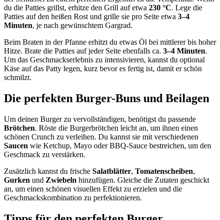
du die Patties grillst, erhitze den Grill auf etwa
230 °C
. Lege die
Patties auf den heißen Rost und grille sie pro Seite etwa
3–4
Minuten
, je nach gewünschtem Gargrad.
Beim Braten in der Pfanne erhitzt du etwas Öl bei mittlerer bis hoher
Hitze. Brate die Patties auf jeder Seite ebenfalls ca.
3–4 Minuten
.
Um das Geschmackserlebnis zu intensivieren, kannst du optional
Käse auf das Patty legen, kurz bevor es fertig ist, damit er schön
schmilzt.
Die perfekten Burger-Buns und Beilagen
Um deinen Burger zu vervollständigen, benötigst du passende
Brötchen
. Röste die Burgerbrötchen leicht an, um ihnen einen
schönen Crunch zu verleihen. Du kannst sie mit verschiedenen
Saucen
wie Ketchup, Mayo oder BBQ-Sauce bestreichen, um den
Geschmack zu verstärken.
Zusätzlich kannst du frische
Salatblätter
,
Tomatenscheiben
,
Gurken
und
Zwiebeln
hinzufügen. Gleiche die Zutaten geschickt
an, um einen schönen visuellen Effekt zu erzielen und die
Geschmackskombination zu perfektionieren.
Tipps für den perfekten Burger