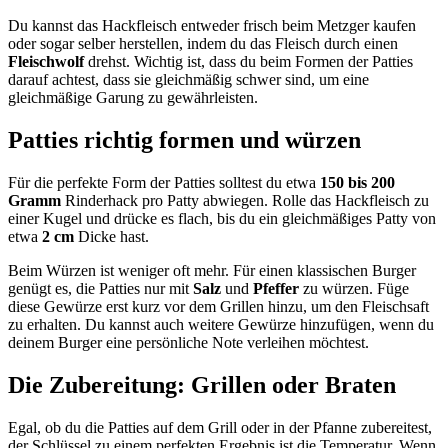
Du kannst das Hackfleisch entweder frisch beim Metzger kaufen
oder sogar selber herstellen, indem du das Fleisch durch einen
Fleischwolf
drehst. Wichtig ist, dass du beim Formen der Patties
darauf achtest, dass sie gleichmäßig schwer sind, um eine
gleichmäßige Garung zu gewährleisten.
Patties richtig formen und würzen
Für die perfekte Form der Patties solltest du etwa
150 bis 200
Gramm
Rinderhack pro Patty abwiegen. Rolle das Hackfleisch zu
einer Kugel und drücke es flach, bis du ein gleichmäßiges Patty von
etwa
2 cm
Dicke hast.
Beim Würzen ist weniger oft mehr. Für einen klassischen Burger
genügt es, die Patties nur mit
Salz
und
Pfeffer
zu würzen. Füge
diese Gewürze erst kurz vor dem Grillen hinzu, um den Fleischsaft
zu erhalten. Du kannst auch weitere Gewürze hinzufügen, wenn du
deinem Burger eine persönliche Note verleihen möchtest.
Die Zubereitung: Grillen oder Braten
Egal, ob du die Patties auf dem Grill oder in der Pfanne zubereitest,
der Schlüssel zu einem perfekten Ergebnis ist die Temperatur. Wenn