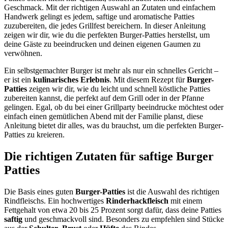
Geschmack. Mit der richtigen Auswahl an Zutaten und einfachem
Handwerk gelingt es jedem, saftige und aromatische Patties
zuzubereiten, die jedes Grillfest bereichern. In dieser Anleitung
zeigen wir dir, wie du die perfekten Burger-Patties herstellst, um
deine Gäste zu beeindrucken und deinen eigenen Gaumen zu
verwöhnen.
Ein selbstgemachter Burger ist mehr als nur ein schnelles Gericht –
er ist ein
kulinarisches Erlebnis
. Mit diesem Rezept für
Burger-
Patties
zeigen wir dir, wie du leicht und schnell köstliche Patties
zubereiten kannst, die perfekt auf dem Grill oder in der Pfanne
gelingen. Egal, ob du bei einer Grillparty beeindrucke möchtest oder
einfach einen gemütlichen Abend mit der Familie planst, diese
Anleitung bietet dir alles, was du brauchst, um die perfekten Burger-
Patties zu kreieren.
Die richtigen Zutaten für saftige Burger
Patties
Die Basis eines guten
Burger-Patties
ist die Auswahl des richtigen
Rindfleischs. Ein hochwertiges
Rinderhackfleisch
mit einem
Fettgehalt von etwa 20 bis 25 Prozent sorgt dafür, dass deine Patties
saftig
und geschmackvoll sind. Besonders zu empfehlen sind Stücke