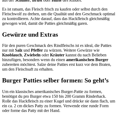
aus der
Schulter
,
Brust
oder
Hüfte
des Rindes.
Es ist ratsam, das Fleisch frisch zu kaufen oder selbst durch den
Fleischwolf zu drehen, um die Qualität und den Geschmack optimal
zu kontrollieren. Achte darauf, dass das Hackfleisch gleichmäßig
gewogen wird, damit die Patties gleichmäßig garen.
Gewürze und Extras
Für den puren Geschmack des Rindfleischs ist es ideal, die Patties
nur mit
Salz
und
Pfeffer
zu würzen. Weitere Gewürze wie
Knoblauch
,
Zwiebeln
oder
Kräuter
kannst du nach Belieben
hinzufügen, besonders wenn du einen
amerikanischen Burger
zubereiten möchtest. Salze deine Patties erst kurz vor dem Braten,
um den Fleischsaft zu erhalten.
Burger Patties selber formen: So geht’s
Um ein klassisches amerikanisches Burger-Pattie zu formen,
benötigst du pro Burger etwa 150 bis 200 Gramm Rinderhack.
Rolle das Hackfleisch zu einer Kugel und drücke sie dann flach, um
ein ca. 2 cm dickes Patty zu formen. Verwende eine runde Form
oder forme das Patty mit der Hand.