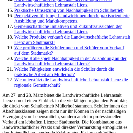
Landwirtschaftlichen Lehranstalt Lienz
Praktische Umsetzung von Nachhaltigkeit im Schulbetrieb
Perspektiven für junge Landwirt:innen durch praxisorientierte
Ausbildung und Marktkompetenz
Gemeinschaftliche Initiativen und Zukunftsaussichten der
Landwirtschaftlichen Lehranstalt Lienz
Welche Produkte verkauft die Landwirtschaftliche Lehranstalt
Lienz am Stadtmarkt?
Wie profitieren die Schülerinnen und Schüler vom Verkauf
auf dem Stadtmarkt?
Welche Rolle spielt Nachhaltigkeit in der Ausbildung an der
Landwirtschaftlichen Lehranstalt Lienz?
Welche Fähigkeiten entwickeln die Schüler durch die
praktische Arbeit am Müllerhof?
Wie unterstützt die Landwirtschaftliche Lehranstalt Lienz die
regionale Gemeinschaft?
Am 27. und 28. März bietet die Landwirtschaftliche Lehranstalt
Lienz erneut einen Einblick in die vielfältigen regionalen Produkte,
die direkt vom Schulbetrieb Müllerhof stammen. Schüler:innen der
Abschlussklassen zeigen nicht nur ihr Können in der nachhaltigen
Erzeugung von Lebensmitteln, sondern auch im professionellen
Verkauf am lebhaften Lienzer Stadtmarkt. Die Kombination aus
landwirtschaftlicher Praxis und direkter Vermarktung ermöglicht es
den Jugendlichen, wertvolle Erfahrungen für ihre zukünftige