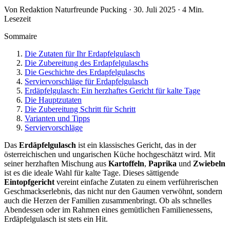
Von Redaktion Naturfreunde Pucking · 30. Juli 2025 · 4 Min.
Lesezeit
Sommaire
Die Zutaten für Ihr Erdapfelgulasch
Die Zubereitung des Erdapfelgulaschs
Die Geschichte des Erdapfelgulaschs
Serviervorschläge für Erdapfelgulasch
Erdäpfelgulasch: Ein herzhaftes Gericht für kalte Tage
Die Hauptzutaten
Die Zubereitung Schritt für Schritt
Varianten und Tipps
Serviervorschläge
Das
Erdäpfelgulasch
ist ein klassisches Gericht, das in der
österreichischen und ungarischen Küche hochgeschätzt wird. Mit
seiner herzhaften Mischung aus
Kartoffeln
,
Paprika
und
Zwiebeln
ist es die ideale Wahl für kalte Tage. Dieses sättigende
Eintopfgericht
vereint einfache Zutaten zu einem verführerischen
Geschmackserlebnis, das nicht nur den Gaumen verwöhnt, sondern
auch die Herzen der Familien zusammenbringt. Ob als schnelles
Abendessen oder im Rahmen eines gemütlichen Familienessens,
Erdäpfelgulasch ist stets ein Hit.