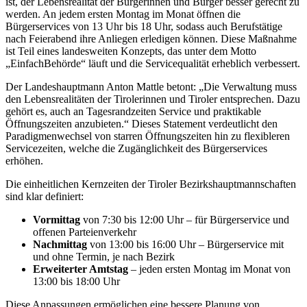
ist, der Lebensrealität der Bürgerinnen und Bürger besser gerecht zu
werden. An jedem ersten Montag im Monat öffnen die
Bürgerservices von 13 Uhr bis 18 Uhr, sodass auch Berufstätige
nach Feierabend ihre Anliegen erledigen können. Diese Maßnahme
ist Teil eines landesweiten Konzepts, das unter dem Motto
„EinfachBehörde“ läuft und die Servicequalität erheblich verbessert.
Der Landeshauptmann Anton Mattle betont: „Die Verwaltung muss
den Lebensrealitäten der Tirolerinnen und Tiroler entsprechen. Dazu
gehört es, auch an Tagesrandzeiten Service und praktikable
Öffnungszeiten anzubieten.“ Dieses Statement verdeutlicht den
Paradigmenwechsel von starren Öffnungszeiten hin zu flexibleren
Servicezeiten, welche die Zugänglichkeit des Bürgerservices
erhöhen.
Die einheitlichen Kernzeiten der Tiroler Bezirkshauptmannschaften
sind klar definiert:
Vormittag
von 7:30 bis 12:00 Uhr – für Bürgerservice und
offenen Parteienverkehr
Nachmittag
von 13:00 bis 16:00 Uhr – Bürgerservice mit
und ohne Termin, je nach Bezirk
Erweiterter Amtstag
– jeden ersten Montag im Monat von
13:00 bis 18:00 Uhr
Diese Anpassungen ermöglichen eine bessere Planung von