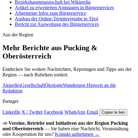
Bezirkshauptmannschaft bei Wikipedia
Artikel zu erweiterten Amtstagen in Bürgerservices
Allgemeine Infos zum Bürgerservice
Ausbau der Online-Terminvergabe in Tirol
Bericht zur Ausweitung des Bürgerservices
Aus der Region
Mehr Berichte aus Pucking &
Oberösterreich
Entdecken Sie weitere Nachrichten, Reportagen und Tipps aus der
Region — nach Rubriken sortiert.
Aktuelles
Gesellschaft
Ökologie
Wanderung
Hinweis an die
Redaktion
Partager
LinkedIn
X / Twitter
Facebook
WhatsApp
Email
Copier le lien
📣
Vereine, Betriebe und Initiativen aus der Region Pucking
und Oberösterreich
— Sie haben eine Nachricht, Veranstaltung
oder Kooperation für uns?
Kontakt aufnehmen →