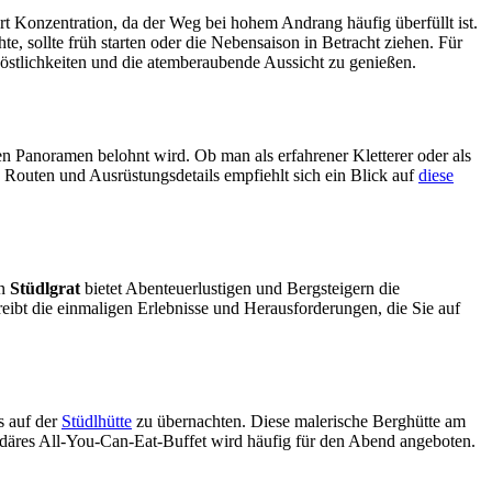
t Konzentration, da der Weg bei hohem Andrang häufig überfüllt ist.
, sollte früh starten oder die Nebensaison in Betracht ziehen. Für
Köstlichkeiten und die atemberaubende Aussicht zu genießen.
en Panoramen belohnt wird. Ob man als erfahrener Kletterer oder als
n Routen und Ausrüstungsdetails empfiehlt sich ein Blick auf
diese
en
Stüdlgrat
bietet Abenteuerlustigen und Bergsteigern die
eibt die einmaligen Erlebnisse und Herausforderungen, die Sie auf
s auf der
Stüdlhütte
zu übernachten. Diese malerische Berghütte am
ndäres All-You-Can-Eat-Buffet wird häufig für den Abend angeboten.