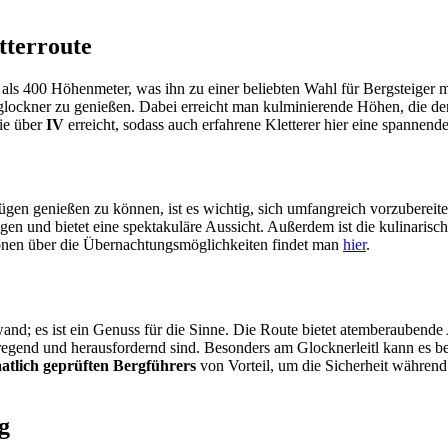
tterroute
als 400 Höhenmeter, was ihn zu einer beliebten Wahl für Bergsteiger mac
lockner zu genießen. Dabei erreicht man kulminierende Höhen, die d
nie über
IV
erreicht, sodass auch erfahrene Kletterer hier eine spannend
ügen genießen zu können, ist es wichtig, sich umfangreich vorzubereit
egen und bietet eine spektakuläre Aussicht. Außerdem ist die kulinarisc
tionen über die Übernachtungsmöglichkeiten findet man
hier
.
fwand; es ist ein Genuss für die Sinne. Die Route bietet atemberaubend
fregend und herausfordernd sind. Besonders am Glocknerleitl kann es be
aatlich geprüften Bergführers
von Vorteil, um die Sicherheit während
g