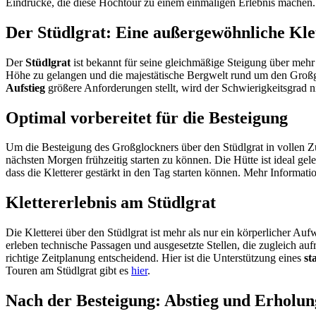
Eindrücke, die diese Hochtour zu einem einmaligen Erlebnis machen.
Der Stüdlgrat: Eine außergewöhnliche Kle
Der
Stüdlgrat
ist bekannt für seine gleichmäßige Steigung über mehr 
Höhe zu gelangen und die majestätische Bergwelt rund um den Großg
Aufstieg
größere Anforderungen stellt, wird der Schwierigkeitsgrad 
Optimal vorbereitet für die Besteigung
Um die Besteigung des Großglockners über den Stüdlgrat in vollen Z
nächsten Morgen frühzeitig starten zu können. Die Hütte ist ideal gel
dass die Kletterer gestärkt in den Tag starten können. Mehr Informa
Klettererlebnis am Stüdlgrat
Die Kletterei über den Stüdlgrat ist mehr als nur ein körperlicher Au
erleben technische Passagen und ausgesetzte Stellen, die zugleich au
richtige Zeitplanung entscheidend. Hier ist die Unterstützung eines
st
Touren am Stüdlgrat gibt es
hier
.
Nach der Besteigung: Abstieg und Erholun