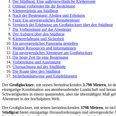
Der Stüdlgrat: Eine außergewöhnliche Kletterroute
Optimal vorbereitet für die Besteigung
Klettererlebnis am Stüdlgrat
Nach der Besteigung: Abstieg und Erholung
Fazit: Ein unvergessliches Bergabenteuer
Vergleich der Erlebnisse am Großglockner über den Stüdlgrat
Die Vorbereitung auf das Abenteuer
Der Aufstieg über den Stüdlgrat
Klettererfahrung und Sicherheit
Ein unvergessliches Panorama genießen
Weitere Ressourcen und Informationen
Ein unvergessliches Abenteuer am Großglockner
Die beste Zeit für eine Besteigung
Vorbereitung und Ausrüstung
Übernachtung auf der Stüdlhütte
Die Route über den Stüdlgrat
Sicherheitshinweise und Empfehlungen
Der
Großglockner
, mit seinen beeindruckenden
3.798 Metern
, ist 
einzigartige Kombination aus atemberaubender Landschaft und herau
Schwierigkeiten in einem spannenden, aber nie übermäßigen Maß gehal
Abenteuer in der hochalpinen Welt.
Der Großglockner, mit seinen beeindruckenden
3798 Metern
, ist ni
Stüdlgrat
bietet einzigartige Herausforderungen und unvergessliche A