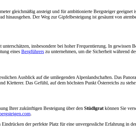
nmeter gleichmäßig ansteigt und für ambitionierte Bergsteiger geeignet 
sgrad hinausgehen. Der Weg zur Gipfelbesteigung ist gesäumt von atem
t unterschätzen, insbesondere bei hoher Frequentierung. In gewissen B
itung eines
Bergführers
zu unternehmen, um die Sicherheit während des 
sslichen Ausblick auf die umliegenden Alpenlandschaften. Das Panoram
d Kletterer. Das Gefühl, auf dem höchsten Punkt Österreichs zu stehen,
anung Ihrer zukünftigen Besteigung über den
Stüdlgrat
können Sie vers
bergsteigen.com
.
 Eindrücken der perfekte Platz für eine unvergessliche Erfahrung in de