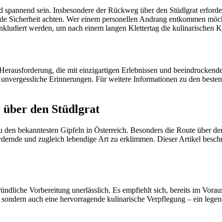
d spannend sein. Insbesondere der Rückweg über den Stüdlgrat erforder
nde Sicherheit achten. Wer einem personellen Andrang entkommen möchte
 inkludiert werden, um nach einem langen Klettertag die kulinarischen 
 Herausforderung, die mit einzigartigen Erlebnissen und beeindruckend
t unvergessliche Erinnerungen. Für weitere Informationen zu den beste
 über den Stüdlgrat
u den bekanntesten Gipfeln in Österreich. Besonders die Route über d
dernde und zugleich lebendige Art zu erklimmen. Dieser Artikel beschr
ründliche Vorbereitung unerlässlich. Es empfiehlt sich, bereits im Vorau
, sondern auch eine hervorragende kulinarische Verpflegung – ein lege