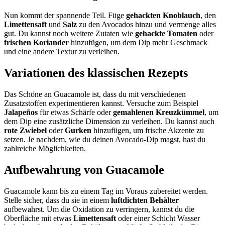
Nun kommt der spannende Teil. Füge
gehackten Knoblauch
, den
Limettensaft
und
Salz
zu den Avocados hinzu und vermenge alles
gut. Du kannst noch weitere Zutaten wie
gehackte Tomaten
oder
frischen Koriander
hinzufügen, um dem Dip mehr Geschmack
und eine andere Textur zu verleihen.
Variationen des klassischen Rezepts
Das Schöne an Guacamole ist, dass du mit verschiedenen
Zusatzstoffen experimentieren kannst. Versuche zum Beispiel
Jalapeños
für etwas Schärfe oder
gemahlenen Kreuzkümmel
, um
dem Dip eine zusätzliche Dimension zu verleihen. Du kannst auch
rote Zwiebel
oder
Gurken
hinzufügen, um frische Akzente zu
setzen. Je nachdem, wie du deinen Avocado-Dip magst, hast du
zahlreiche Möglichkeiten.
Aufbewahrung von Guacamole
Guacamole kann bis zu einem Tag im Voraus zubereitet werden.
Stelle sicher, dass du sie in einem
luftdichten Behälter
aufbewahrst. Um die Oxidation zu verringern, kannst du die
Oberfläche mit etwas
Limettensaft
oder einer Schicht Wasser