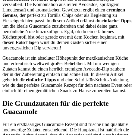
verzaubert. Die Kombination aus reifen Avocados, spritzigem
Limettensaft und aromatischen Gewürzen ergibt einen
cremigen
Genuss
, der perfekt zu Tortilla-Chips oder als Begleitung zu
Fleischgerichten passt. In diesem Artikel erfährst du
einfache Tipps
,
um die ideale Guacamole zuzubereiten und dabei deine ganz
persönliche Note hinzuzufügen. Egal, ob du ein erfahrenes
Küchenprofi bist oder gerade erst mit dem Kochen beginnst, mit
diesen Ratschlägen wirst du deinen Gästen sicher einen
unvergesslichen Dip servieren!
Guacamole ist ein absoluter Höhepunkt der mexikanischen Küche
und erfreut sich weltweit großer Beliebtheit. Mit nur wenigen
Zutaten kannst du einen herrlich cremigen Avocado-Dip zaubern,
der in der Zubereitung einfach und schnell ist. In diesem Artikel
gebe ich dir
einfache Tipps
und eine Schritt-für-Schritt-Anleitung,
wie du das perfekte Guacamole Rezept für dein nächstes Event oder
einfach für einen gemütlichen Snack zu Hause zubereiten kannst.
Die Grundzutaten für die perfekte
Guacamole
Für ein erstklassiges Guacamole Rezept sind frische und qualitativ
hochwertige Zutaten entscheidend. Die Hauptzutat ist natürlich die