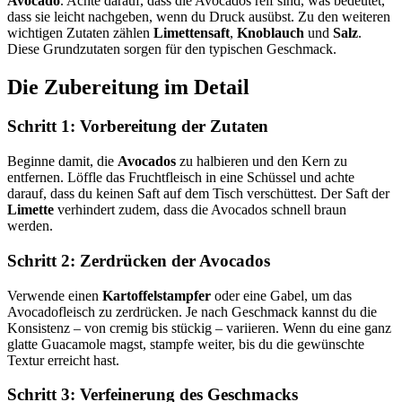
Avocado
. Achte darauf, dass die Avocados reif sind, was bedeutet,
dass sie leicht nachgeben, wenn du Druck ausübst. Zu den weiteren
wichtigen Zutaten zählen
Limettensaft
,
Knoblauch
und
Salz
.
Diese Grundzutaten sorgen für den typischen Geschmack.
Die Zubereitung im Detail
Schritt 1: Vorbereitung der Zutaten
Beginne damit, die
Avocados
zu halbieren und den Kern zu
entfernen. Löffle das Fruchtfleisch in eine Schüssel und achte
darauf, dass du keinen Saft auf dem Tisch verschüttest. Der Saft der
Limette
verhindert zudem, dass die Avocados schnell braun
werden.
Schritt 2: Zerdrücken der Avocados
Verwende einen
Kartoffelstampfer
oder eine Gabel, um das
Avocadofleisch zu zerdrücken. Je nach Geschmack kannst du die
Konsistenz – von cremig bis stückig – variieren. Wenn du eine ganz
glatte Guacamole magst, stampfe weiter, bis du die gewünschte
Textur erreicht hast.
Schritt 3: Verfeinerung des Geschmacks