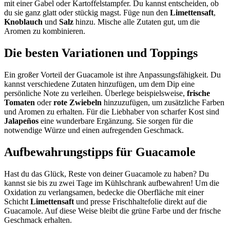
mit einer Gabel oder Kartoffelstampfer. Du kannst entscheiden, ob
du sie ganz glatt oder stückig magst. Füge nun den
Limettensaft
,
Knoblauch
und
Salz
hinzu. Mische alle Zutaten gut, um die
Aromen zu kombinieren.
Die besten Variationen und Toppings
Ein großer Vorteil der Guacamole ist ihre Anpassungsfähigkeit. Du
kannst verschiedene Zutaten hinzufügen, um dem Dip eine
persönliche Note zu verleihen. Überlege beispielsweise,
frische
Tomaten
oder
rote Zwiebeln
hinzuzufügen, um zusätzliche Farben
und Aromen zu erhalten. Für die Liebhaber von scharfer Kost sind
Jalapeños
eine wunderbare Ergänzung. Sie sorgen für die
notwendige Würze und einen aufregenden Geschmack.
Aufbewahrungstipps für Guacamole
Hast du das Glück, Reste von deiner Guacamole zu haben? Du
kannst sie bis zu zwei Tage im Kühlschrank aufbewahren! Um die
Oxidation zu verlangsamen, bedecke die Oberfläche mit einer
Schicht
Limettensaft
und presse Frischhaltefolie direkt auf die
Guacamole. Auf diese Weise bleibt die grüne Farbe und der frische
Geschmack erhalten.