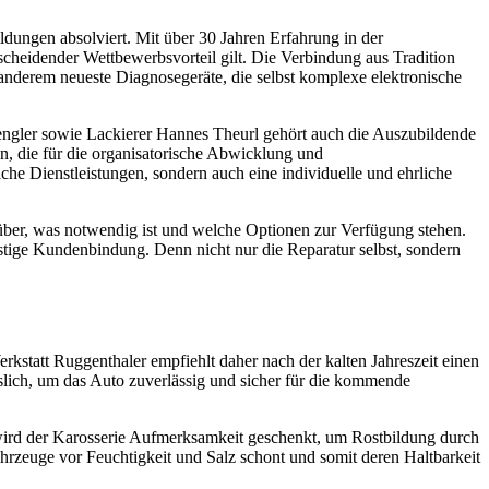
ldungen absolviert. Mit über 30 Jahren Erfahrung in der
cheidender Wettbewerbsvorteil gilt. Die Verbindung aus Tradition
anderem neueste Diagnosegeräte, die selbst komplexe elektronische
engler sowie Lackierer Hannes Theurl gehört auch die Auszubildende
 die für die organisato­rische Abwicklung und
e Dienstleistungen, sondern auch eine individuelle und ehrliche
über, was notwendig ist und welche Optionen zur Verfügung stehen.
ristige Kundenbindung. Denn nicht nur die Reparatur selbst, sondern
rkstatt Ruggenthaler empfiehlt daher nach der kalten Jahreszeit einen
slich, um das Auto zuverlässig und sicher für die kommende
wird der Karosserie Aufmerksamkeit geschenkt, um Rostbildung durch
hrzeuge vor Feuchtigkeit und Salz schont und somit deren Haltbarkeit