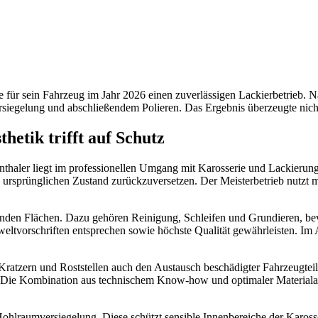
te für sein Fahrzeug im Jahr 2026 einen zuverlässigen Lackierbetrieb.
iegelung und abschließendem Polieren. Das Ergebnis überzeugte nicht n
hetik trifft auf Schutz
nthaler liegt im professionellen Umgang mit Karosserie und Lackieru
 ursprünglichen Zustand zurückzuversetzen. Der Meisterbetrieb nutzt m
renden Flächen. Dazu gehören Reinigung, Schleifen und Grundieren, be
eltvorschriften entsprechen sowie höchste Qualität gewährleisten. Im 
Kratzern und Roststellen auch den Austausch beschädigter Fahrzeugteil
. Die Kombination aus technischem Know-how und optimaler Materialausw
Hohlraumversiegelung. Diese schützt sensible Innenbereiche der Kaross