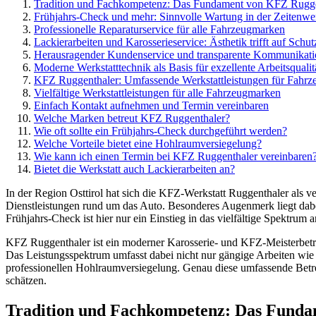
Tradition und Fachkompetenz: Das Fundament von KFZ Rugge
Frühjahrs-Check und mehr: Sinnvolle Wartung in der Zeitenw
Professionelle Reparaturservice für alle Fahrzeugmarken
Lackierarbeiten und Karosserieservice: Ästhetik trifft auf Schut
Herausragender Kundenservice und transparente Kommunikati
Moderne Werkstatttechnik als Basis für exzellente Arbeitsqualit
KFZ Ruggenthaler: Umfassende Werkstattleistungen für Fahrz
Vielfältige Werkstattleistungen für alle Fahrzeugmarken
Einfach Kontakt aufnehmen und Termin vereinbaren
Welche Marken betreut KFZ Ruggenthaler?
Wie oft sollte ein Frühjahrs-Check durchgeführt werden?
Welche Vorteile bietet eine Hohlraumversiegelung?
Wie kann ich einen Termin bei KFZ Ruggenthaler vereinbaren
Bietet die Werkstatt auch Lackierarbeiten an?
In der Region Osttirol hat sich die KFZ-Werkstatt Ruggenthaler als ver
Dienstleistungen rund um das Auto. Besonderes Augenmerk liegt dabe
Frühjahrs-Check ist hier nur ein Einstieg in das vielfältige Spektrum
KFZ Ruggenthaler ist ein moderner Karosserie- und KFZ-Meisterbetrie
Das Leistungsspektrum umfasst dabei nicht nur gängige Arbeiten wie R
professionellen Hohlraumversiegelung. Genau diese umfassende Betre
schätzen.
Tradition und Fachkompetenz: Das Fund