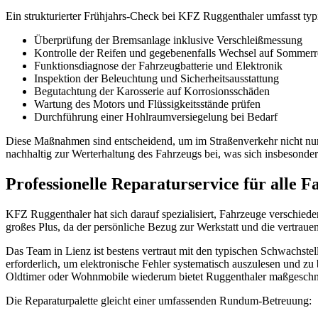
Ein strukturierter Frühjahrs-Check bei KFZ Ruggenthaler umfasst typ
Überprüfung der Bremsanlage inklusive Verschleißmessung
Kontrolle der Reifen und gegebenenfalls Wechsel auf Sommerr
Funktionsdiagnose der Fahrzeugbatterie und Elektronik
Inspektion der Beleuchtung und Sicherheitsausstattung
Begutachtung der Karosserie auf Korrosionsschäden
Wartung des Motors und Flüssigkeitsstände prüfen
Durchführung einer Hohlraumversiegelung bei Bedarf
Diese Maßnahmen sind entscheidend, um im Straßenverkehr nicht nur
nachhaltig zur Werterhaltung des Fahrzeugs bei, was sich insbesond
Professionelle Reparaturservice für alle
KFZ Ruggenthaler hat sich darauf spezialisiert, Fahrzeuge verschieden
großes Plus, da der persönliche Bezug zur Werkstatt und die vertrauen
Das Team in Lienz ist bestens vertraut mit den typischen Schwachste
erforderlich, um elektronische Fehler systematisch auszulesen und zu
Oldtimer oder Wohnmobile wiederum bietet Ruggenthaler maßgeschnei
Die Reparaturpalette gleicht einer umfassenden Rundum-Betreuung: