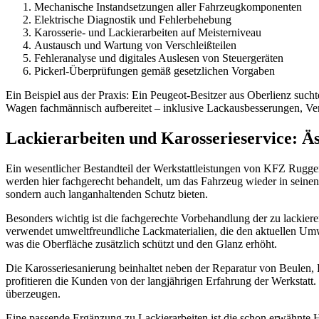
Mechanische Instandsetzungen aller Fahrzeugkomponenten
Elektrische Diagnostik und Fehlerbehebung
Karosserie- und Lackierarbeiten auf Meisterniveau
Austausch und Wartung von Verschleißteilen
Fehleranalyse und digitales Auslesen von Steuergeräten
Pickerl-Überprüfungen gemäß gesetzlichen Vorgaben
Ein Beispiel aus der Praxis: Ein Peugeot-Besitzer aus Oberlienz such
Wagen fachmännisch aufbereitet – inklusive Lackausbesserungen, Vers
Lackierarbeiten und Karosserieservice: Äst
Ein wesentlicher Bestandteil der Werkstattleistungen von KFZ Rugge
werden hier fachgerecht behandelt, um das Fahrzeug wieder in seinen
sondern auch langanhaltenden Schutz bieten.
Besonders wichtig ist die fachgerechte Vorbehandlung der zu lackie
verwendet umweltfreundliche Lackmaterialien, die den aktuellen Umw
was die Oberfläche zusätzlich schützt und den Glanz erhöht.
Die Karosseriesanierung beinhaltet neben der Reparatur von Beulen, 
profitieren die Kunden von der langjährigen Erfahrung der Werkstatt
überzeugen.
Eine passende Ergänzung zu Lackierarbeiten ist die schon erwähnte 