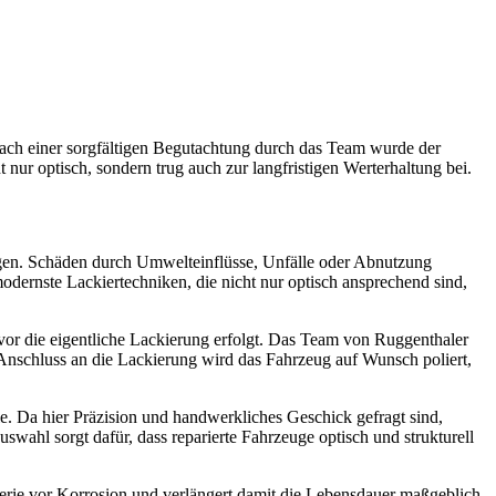
 Nach einer sorgfältigen Begutachtung durch das Team wurde der
ur optisch, sondern trug auch zur langfristigen Werterhaltung bei.
ngen. Schäden durch Umwelteinflüsse, Unfälle oder Abnutzung
odernste Lackiertechniken, die nicht nur optisch ansprechend sind,
vor die eigentliche Lackierung erfolgt. Das Team von Ruggenthaler
Anschluss an die Lackierung wird das Fahrzeug auf Wunsch poliert,
e. Da hier Präzision und handwerkliches Geschick gefragt sind,
ahl sorgt dafür, dass reparierte Fahrzeuge optisch und strukturell
erie vor Korrosion und verlängert damit die Lebensdauer maßgeblich