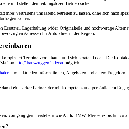
elle und stellen den reibungslosen Betrieb sicher.
att ihres Vertrauens umfassend betreuen zu lassen, ohne sich nach spe
turfragen zählen.
gen Ersatzteil-Lagerhaltung wider. Originalteile und hochwertige Altern
 bevorzugten Adressen für Autofahrer in der Region.
ereinbaren
kompliziert Termine vereinbaren und sich beraten lassen. Die Kontakt
E-Mail an
info@hans-ruggenthaler.at
möglich.
aler.at
mit aktuellen Informationen, Angeboten und einem Frageformular
.
r
damit ein starker Partner, der mit Kompetenz und persönlichem Engage
rken, von gängigen Herstellern wie Audi, BMW, Mercedes bis hin zu äl
den?