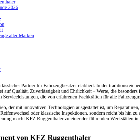
nthaler
ende 2026
z
on
ät
euge aller Marken
?
lässlicher Partner für Fahrzeugbesitzer etabliert. In der traditionsrei
i auf Qualität, Zuverlässigkeit und Ehrlichkeit – Werte, die besond
 an Serviceleistungen, die von erfahrenen Fachkräften für alle Fahrzeu
b, der mit innovativen Technologien ausgestattet ist, um Reparaturen,
eifenwechsel oder klassische Inspektionen, sondern reicht bis hin zu s
uung macht KFZ Ruggenthaler zu einer der führenden Werkstätten in Li
ament von KFZ Ruggenthaler