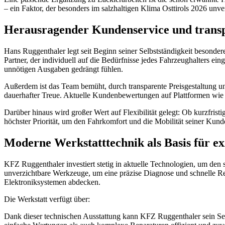
– ein Faktor, der besonders im salzhaltigen Klima Osttirols 2026 unver
Herausragender Kundenservice und tran
Hans Ruggenthaler legt seit Beginn seiner Selbstständigkeit besondere
Partner, der individuell auf die Bedürfnisse jedes Fahrzeughalters ei
unnötigen Ausgaben gedrängt fühlen.
Außerdem ist das Team bemüht, durch transparente Preisgestaltung und
dauerhafter Treue. Aktuelle Kundenbewertungen auf Plattformen wi
Darüber hinaus wird großer Wert auf Flexibilität gelegt: Ob kurzfris
höchster Priorität, um den Fahrkomfort und die Mobilität seiner Kunde
Moderne Werkstatttechnik als Basis für exz
KFZ Ruggenthaler investiert stetig in aktuelle Technologien, um de
unverzichtbare Werkzeuge, um eine präzise Diagnose und schnelle Repa
Elektroniksystemen abdecken.
Die Werkstatt verfügt über:
Dank dieser technischen Ausstattung kann KFZ Ruggenthaler sein Ser