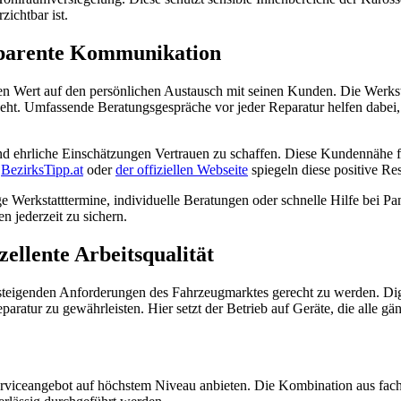
zichtbar ist.
sparente Kommunikation
n Wert auf den persönlichen Austausch mit seinen Kunden. Die Werkstatt 
ngeht. Umfassende Beratungsgespräche vor jeder Reparatur helfen dabei,
 ehrliche Einschätzungen Vertrauen zu schaffen. Diese Kundennähe führ
e
BezirksTipp.at
oder
der offiziellen Webseite
spiegeln diese positive Re
tige Werkstatttermine, individuelle Beratungen oder schnelle Hilfe be
n jederzeit zu sichern.
ellente Arbeitsqualität
n steigenden Anforderungen des Fahrzeugmarktes gerecht zu werden. Di
ratur zu gewährleisten. Hier setzt der Betrieb auf Geräte, die alle g
viceangebot auf höchstem Niveau anbieten. Die Kombination aus fachl