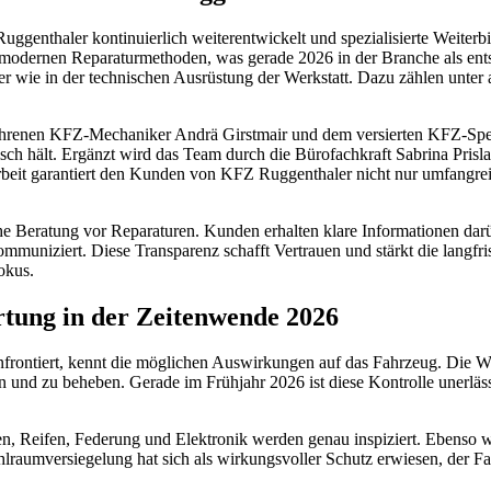
genthaler kontinuierlich weiterentwickelt und spezialisierte Weiterbi
 modernen Reparaturmethoden, was gerade 2026 in der Branche als ents
 wie in der technischen Ausrüstung der Werkstatt. Dazu zählen unter 
erfahrenen KFZ-Mechaniker Andrä Girstmair und dem versierten KFZ-Sp
 hält. Ergänzt wird das Team durch die Bürofachkraft Sabrina Prislan,
it garantiert den Kunden von KFZ Ruggenthaler nicht nur umfangreich
che Beratung vor Reparaturen. Kunden erhalten klare Informationen dar
 kommuniziert. Diese Transparenz schafft Vertrauen und stärkt die langf
okus.
tung in der Zeitenwende 2026
nfrontiert, kennt die möglichen Auswirkungen auf das Fahrzeug. Die We
 und zu beheben. Gerade im Frühjahr 2026 ist diese Kontrolle unerläs
en, Reifen, Federung und Elektronik werden genau inspiziert. Ebenso 
hlraumversiegelung hat sich als wirkungsvoller Schutz erwiesen, der Fa