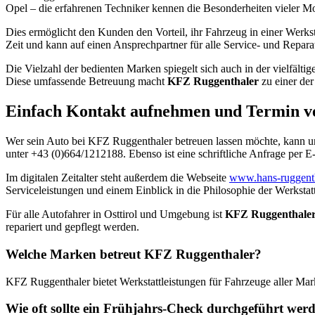
Opel – die erfahrenen Techniker kennen die Besonderheiten vieler Mod
Dies ermöglicht den Kunden den Vorteil, ihr Fahrzeug in einer Werkst
Zeit und kann auf einen Ansprechpartner für alle Service- und Repara
Die Vielzahl der bedienten Marken spiegelt sich auch in der vielfälti
Diese umfassende Betreuung macht
KFZ Ruggenthaler
zu einer der
Einfach Kontakt aufnehmen und Termin v
Wer sein Auto bei KFZ Ruggenthaler betreuen lassen möchte, kann un
unter +43 (0)664/1212188. Ebenso ist eine schriftliche Anfrage per 
Im digitalen Zeitalter steht außerdem die Webseite
www.hans-ruggenth
Serviceleistungen und einem Einblick in die Philosophie der Werkstatt
Für alle Autofahrer in Osttirol und Umgebung ist
KFZ Ruggenthale
repariert und gepflegt werden.
Welche Marken betreut KFZ Ruggenthaler?
KFZ Ruggenthaler bietet Werkstattleistungen für Fahrzeuge aller Ma
Wie oft sollte ein Frühjahrs-Check durchgeführt wer