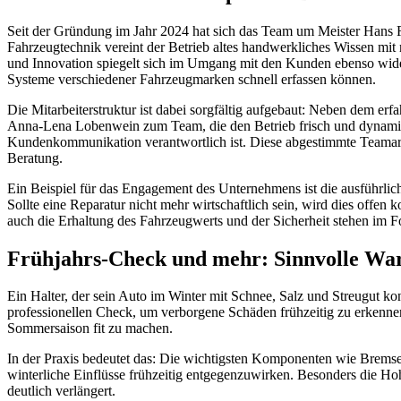
Seit der Gründung im Jahr 2024 hat sich das Team um Meister Hans Rug
Fahrzeugtechnik vereint der Betrieb altes handwerkliches Wissen mit
und Innovation spiegelt sich im Umgang mit den Kunden ebenso wider
Systeme verschiedener Fahrzeugmarken schnell erfassen können.
Die Mitarbeiterstruktur ist dabei sorgfältig aufgebaut: Neben dem 
Anna-Lena Lobenwein zum Team, die den Betrieb frisch und dynamisch
Kundenkommunikation verantwortlich ist. Diese abgestimmte Teamarbe
Beratung.
Ein Beispiel für das Engagement des Unternehmens ist die ausführli
Sollte eine Reparatur nicht mehr wirtschaftlich sein, wird dies offen
auch die Erhaltung des Fahrzeugwerts und der Sicherheit stehen im F
Frühjahrs-Check und mehr: Sinnvolle War
Ein Halter, der sein Auto im Winter mit Schnee, Salz und Streugut ko
professionellen Check, um verborgene Schäden frühzeitig zu erkennen
Sommersaison fit zu machen.
In der Praxis bedeutet das: Die wichtigsten Komponenten wie Brems
winterliche Einflüsse frühzeitig entgegenzuwirken. Besonders die Ho
deutlich verlängert.