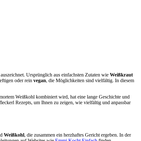
auszeichnet. Ursprünglich aus einfachsten Zutaten wie
Weißkraut
eftigen oder rein
vegan
, die Möglichkeiten sind vielfältig. In diesem
chmortem Weißkohl kombiniert wird, hat eine lange Geschichte und
leckerl Rezepts, um Ihnen zu zeigen, wie vielfältig und anpassbar
nd
Weißkohl
, die zusammen ein herzhaftes Gericht ergeben. In der
Anleitungen auf Websites wie
Emmi Kocht Einfach
finden.