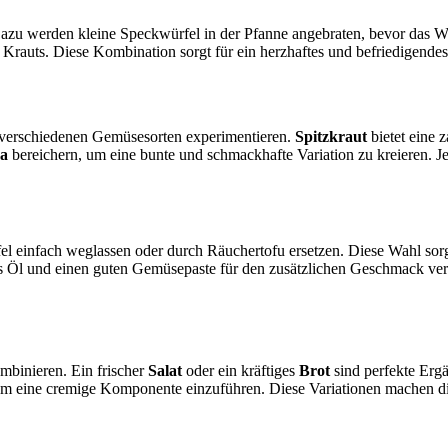
azu werden kleine Speckwürfel in der Pfanne angebraten, bevor das W
uts. Diese Kombination sorgt für ein herzhaftes und befriedigendes Ge
t verschiedenen Gemüsesorten experimentieren.
Spitzkraut
bietet eine z
ka
bereichern, um eine bunte und schmackhafte Variation zu kreieren. Je
el einfach weglassen oder durch Räuchertofu ersetzen. Diese Wahl so
hes Öl und einen guten Gemüsepaste für den zusätzlichen Geschmack ver
mbinieren. Ein frischer
Salat
oder ein kräftiges
Brot
sind perfekte Erg
um eine cremige Komponente einzuführen. Diese Variationen machen di