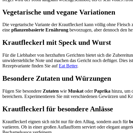
Vegetarische und vegane Variationen
Die vegetarische Variante der Krautfleckerl kann völlig ohne Fleisch
eine
pflanzenbasierte Ernährung
bevorzugen, aber dennoch den her
Krautfleckerl mit Speck und Wurst
Für die Liebhaber von herzhaften Gerichten bietet sich die Zubereitu
unwiderstehliche Note und machen das Gericht noch deftiger. Dies is
Rezeptvariante finden Sie auf
Eat Better
.
Besondere Zutaten und Würzungen
Fügen Sie besondere
Zutaten
wie
Muskat
oder
Paprika
hinzu, um d
bereichern. Experimentieren Sie mit verschiedenen Gewürzen und K
Krautfleckerl für besondere Anlässe
Krautfleckerl eignen sich nicht nur für den Alltag, sondern auch für
b
variieren. Ob in einer großen Auflaufform serviert oder elegant anger
Bechamelsauce verfeinern.