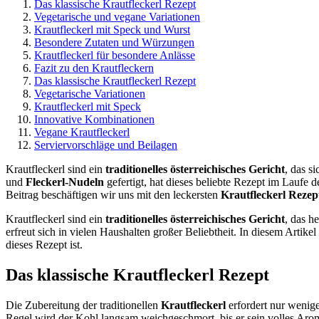
Das klassische Krautfleckerl Rezept
Vegetarische und vegane Variationen
Krautfleckerl mit Speck und Wurst
Besondere Zutaten und Würzungen
Krautfleckerl für besondere Anlässe
Fazit zu den Krautfleckern
Das klassische Krautfleckerl Rezept
Vegetarische Variationen
Krautfleckerl mit Speck
Innovative Kombinationen
Vegane Krautfleckerl
Serviervorschläge und Beilagen
Krautfleckerl sind ein
traditionelles österreichisches Gericht
, das s
und
Fleckerl-Nudeln
gefertigt, hat dieses beliebte Rezept im Laufe 
Beitrag beschäftigen wir uns mit den leckersten
Krautfleckerl Rezep
Krautfleckerl sind ein
traditionelles österreichisches Gericht
, das h
erfreut sich in vielen Haushalten großer Beliebtheit. In diesem Artik
dieses Rezept ist.
Das klassische Krautfleckerl Rezept
Die Zubereitung der traditionellen
Krautfleckerl
erfordert nur wenig
Regel wird der Kohl langsam weichgeschmort, bis er sein volles Aroma