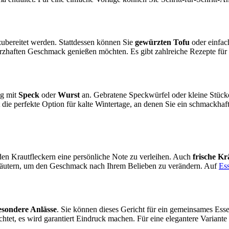
 zubereitet werden. Stattdessen können Sie
gewürzten Tofu
oder einfach
zhaften Geschmack genießen möchten. Es gibt zahlreiche Rezepte für v
ng mit
Speck
oder
Wurst
an. Gebratene Speckwürfel oder kleine Stücke
t die perfekte Option für kalte Wintertage, an denen Sie ein schmackh
en Krautfleckern eine persönliche Note zu verleihen. Auch
frische Kr
räutern, um den Geschmack nach Ihrem Belieben zu verändern. Auf
Es
esondere Anlässe
. Sie können dieses Gericht für ein gemeinsames Ess
ichtet, es wird garantiert Eindruck machen. Für eine elegantere Variant