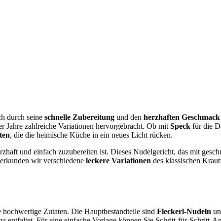
ich durch seine
schnelle Zubereitung
und den
herzhaften Geschmack
der Jahre zahlreiche Variationen hervorgebracht. Ob mit
Speck
für die D
ten
, die die heimische Küche in ein neues Licht rücken.
erzhaft und einfach zuzubereiten ist. Dieses Nudelgericht, das mit ges
el erkunden wir verschiedene
leckere Variationen
des klassischen Krautf
e hochwertige Zutaten. Die Hauptbestandteile sind
Fleckerl-Nudeln
u
 entfaltet. Für eine einfache Vorlage können Sie Schritt-für-Schritt-