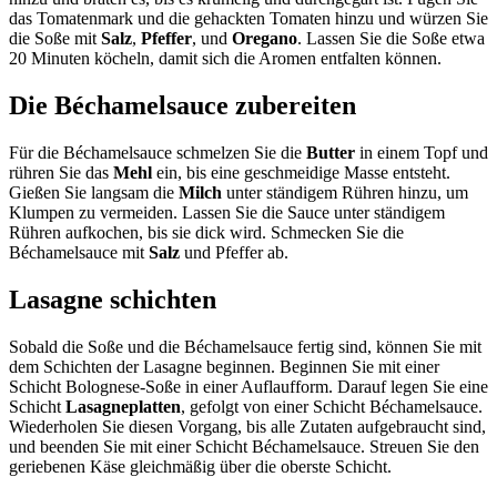
das Tomatenmark und die gehackten Tomaten hinzu und würzen Sie
die Soße mit
Salz
,
Pfeffer
, und
Oregano
. Lassen Sie die Soße etwa
20 Minuten köcheln, damit sich die Aromen entfalten können.
Die Béchamelsauce zubereiten
Für die Béchamelsauce schmelzen Sie die
Butter
in einem Topf und
rühren Sie das
Mehl
ein, bis eine geschmeidige Masse entsteht.
Gießen Sie langsam die
Milch
unter ständigem Rühren hinzu, um
Klumpen zu vermeiden. Lassen Sie die Sauce unter ständigem
Rühren aufkochen, bis sie dick wird. Schmecken Sie die
Béchamelsauce mit
Salz
und Pfeffer ab.
Lasagne schichten
Sobald die Soße und die Béchamelsauce fertig sind, können Sie mit
dem Schichten der Lasagne beginnen. Beginnen Sie mit einer
Schicht Bolognese-Soße in einer Auflaufform. Darauf legen Sie eine
Schicht
Lasagneplatten
, gefolgt von einer Schicht Béchamelsauce.
Wiederholen Sie diesen Vorgang, bis alle Zutaten aufgebraucht sind,
und beenden Sie mit einer Schicht Béchamelsauce. Streuen Sie den
geriebenen Käse gleichmäßig über die oberste Schicht.