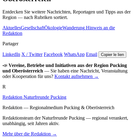
Entdecken Sie weitere Nachrichten, Reportagen und Tipps aus der
Region — nach Rubriken sortiert.
Aktuelles
Gesellschaft
Ökologie
Wanderung
Hinweis an die
Redaktion
Partager
LinkedIn
X / Twitter
Facebook
WhatsApp
Email
Copier le lien
📣
Vereine, Betriebe und Initiativen aus der Region Pucking
und Oberösterreich
— Sie haben eine Nachricht, Veranstaltung
oder Kooperation für uns?
Kontakt aufnehmen →
R
Redaktion Naturfreunde Pucking
Redaktion — Regionalmedium Pucking & Oberösterreich
Redaktionsteam der Naturfreunde Pucking — regional verankert,
unabhängig, seit Jahren aktiv.
Mehr über die Redaktion →