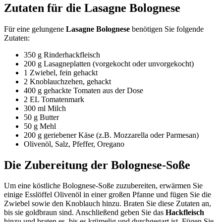
Zutaten für die Lasagne Bolognese
Für eine gelungene
Lasagne Bolognese
benötigen Sie folgende
Zutaten:
350 g Rinderhackfleisch
200 g Lasagneplatten (vorgekocht oder unvorgekocht)
1 Zwiebel, fein gehackt
2 Knoblauchzehen, gehackt
400 g gehackte Tomaten aus der Dose
2 EL Tomatenmark
300 ml Milch
50 g Butter
50 g Mehl
200 g geriebener Käse (z.B. Mozzarella oder Parmesan)
Olivenöl, Salz, Pfeffer, Oregano
Die Zubereitung der Bolognese-Soße
Um eine köstliche Bolognese-Soße zuzubereiten, erwärmen Sie
einige Esslöffel Olivenöl in einer großen Pfanne und fügen Sie die
Zwiebel sowie den Knoblauch hinzu. Braten Sie diese Zutaten an,
bis sie goldbraun sind. Anschließend geben Sie das
Hackfleisch
hinzu und braten es, bis es krümelig und durchgegart ist. Fügen Sie