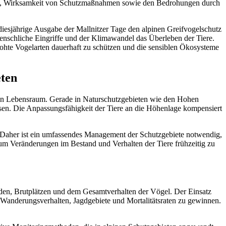
gie, Wirksamkeit von Schutzmaßnahmen sowie den Bedrohungen durch
diesjährige Ausgabe der Mallnitzer Tage den alpinen Greifvogelschutz
enschliche Eingriffe und der Klimawandel das Überleben der Tiere.
rohte Vogelarten dauerhaft zu schützen und die sensiblen Ökosysteme
eten
tigen Lebensraum. Gerade in Naturschutzgebieten wie den Hohen
ssen. Die Anpassungsfähigkeit der Tiere an die Höhenlage kompensiert
. Daher ist ein umfassendes Management der Schutzgebiete notwendig,
 um Veränderungen im Bestand und Verhalten der Tiere frühzeitig zu
nden, Brutplätzen und dem Gesamtverhalten der Vögel. Der Einsatz
 Wanderungsverhalten, Jagdgebiete und Mortalitätsraten zu gewinnen.