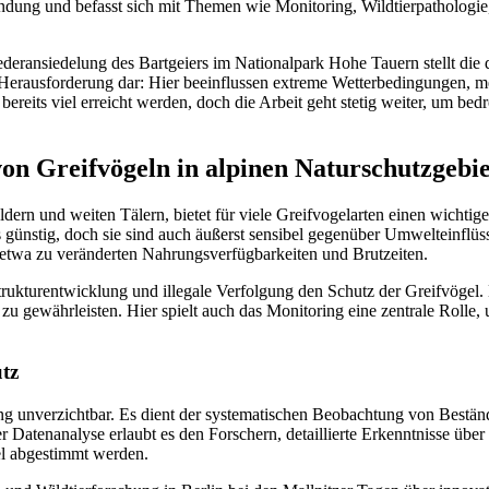
ndung und befasst sich mit Themen wie Monitoring, Wildtierpatholo
deransiedelung des Bartgeiers im Nationalpark Hohe Tauern stellt die 
 Herausforderung dar: Hier beeinflussen extreme Wetterbedingungen, m
its viel erreicht werden, doch die Arbeit geht stetig weiter, um bed
von Greifvögeln in alpinen Naturschutzgebi
äldern und weiten Tälern, bietet für viele Greifvogelarten einen wich
s günstig, doch sie sind auch äußerst sensibel gegenüber Umwelteinflü
twa zu veränderten Nahrungsverfügbarkeiten und Brutzeiten.
strukturentwicklung und illegale Verfolgung den Schutz der Greifvögel
 gewährleisten. Hier spielt auch das Monitoring eine zentrale Rolle,
utz
ng unverzichtbar. Es dient der systematischen Beobachtung von Bestä
atenanalyse erlaubt es den Forschern, detaillierte Erkenntnisse über
el abgestimmt werden.