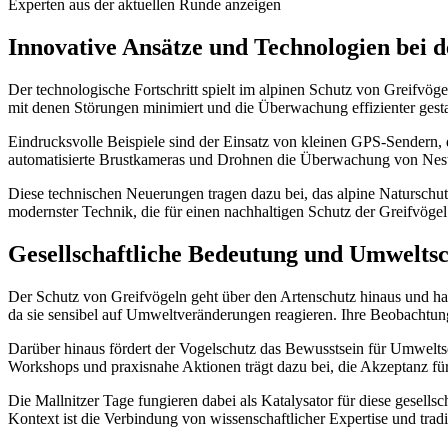
Experten aus der aktuellen Runde anzeigen
Innovative Ansätze und Technologien bei 
Der technologische Fortschritt spielt im alpinen Schutz von Greifvö
mit denen Störungen minimiert und die Überwachung effizienter gesta
Eindrucksvolle Beispiele sind der Einsatz von kleinen GPS-Sendern,
automatisierte Brustkameras und Drohnen die Überwachung von Nest
Diese technischen Neuerungen tragen dazu bei, das alpine Naturschut
modernster Technik, die für einen nachhaltigen Schutz der Greifvögel u
Gesellschaftliche Bedeutung und Umweltsc
Der Schutz von Greifvögeln geht über den Artenschutz hinaus und hat
da sie sensibel auf Umweltveränderungen reagieren. Ihre Beobachtu
Darüber hinaus fördert der Vogelschutz das Bewusstsein für Umwelt
Workshops und praxisnahe Aktionen trägt dazu bei, die Akzeptanz für 
Die Mallnitzer Tage fungieren dabei als Katalysator für diese gesell
Kontext ist die Verbindung von wissenschaftlicher Expertise und tra