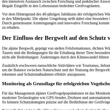
den intensiven Austausch zwischen Forschung und praktischer Anwe
illegale Eingriffe in den Lebensraum bedrohter Greifvogelarten.
Vor dem Hintergrund des 40-jährigen Jubiläums der erfolgreichen Wie
in den Mittelpunkt. Die alpine Umgebung stellt dabei eine besondere
Durch gemeinsame Anstrengungen und innovative Forschung konnte bere
zu erhalten.
Der Einfluss der Bergwelt auf den Schutz 
Die alpine Bergwelt, geprägt von steilen Felsformationen, dichten W
Tauern sind die Bedingungen für die Erhaltung dieser Tiere besonder
nicht alle Bedrohungen: Änderungen durch den Klimawandel führen e
Zusätzlich erschweren menschliche Aktivitäten wie Tourismus, Infra
um die Balance zwischen Naturschutz und der Nutzung der Bergwelt zu
erkennen und Schutzmaßnahmen effektiv anzupassen.
Monitoring als Grundlage für erfolgreichen Vogelsch
Für das Management alpiner Greifvogelpopulationen ist das Monitori
moderner Technologien wie GPS-Sender, Drohnen und automatisierter D
So können Schutzstrategien präzise auf die Bedürfnisse der Greifvög