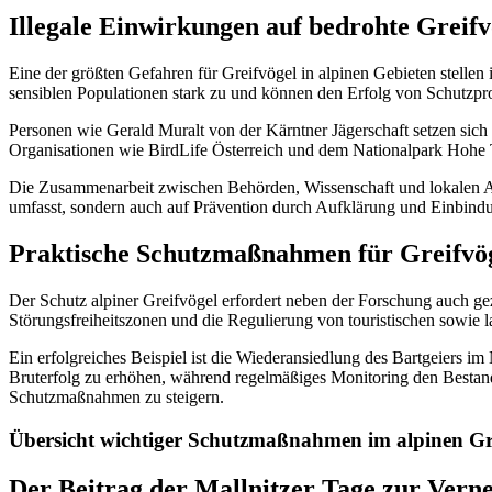
Illegale Einwirkungen auf bedrohte Grei
Eine der größten Gefahren für Greifvögel in alpinen Gebieten stellen 
sensiblen Populationen stark zu und können den Erfolg von Schutzp
Personen wie Gerald Muralt von der Kärntner Jägerschaft setzen sich
Organisationen wie BirdLife Österreich und dem Nationalpark Hohe Ta
Die Zusammenarbeit zwischen Behörden, Wissenschaft und lokalen Akt
umfasst, sondern auch auf Prävention durch Aufklärung und Einbindu
Praktische Schutzmaßnahmen für Greifvög
Der Schutz alpiner Greifvögel erfordert neben der Forschung auch g
Störungsfreiheitszonen und die Regulierung von touristischen sowie l
Ein erfolgreiches Beispiel ist die Wiederansiedlung des Bartgeiers im
Bruterfolg zu erhöhen, während regelmäßiges Monitoring den Bestan
Schutzmaßnahmen zu steigern.
Übersicht wichtiger Schutzmaßnahmen im alpinen Gr
Der Beitrag der Mallnitzer Tage zur Vern