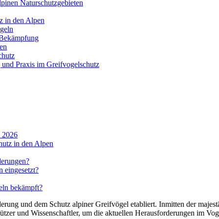
lpinen Naturschutzgebieten
z in den Alpen
geln
n Bekämpfung
nen
chutz
 und Praxis im Greifvogelschutz
n 2026
hutz in den Alpen
derungen?
 eingesetzt?
geln bekämpft?
derung und dem Schutz alpiner Greifvögel etabliert. Inmitten der maje
hützer und Wissenschaftler, um die aktuellen Herausforderungen im Vogel