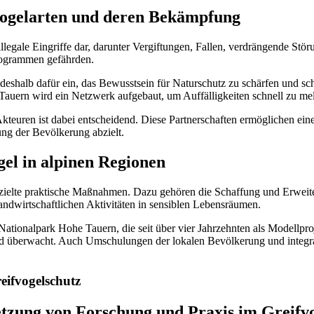
fvogelarten und deren Bekämpfung
illegale Eingriffe dar, darunter Vergiftungen, Fallen, verdrängende St
rogrammen gefährden.
 deshalb dafür ein, das Bewusstsein für Naturschutz zu schärfen und 
uern wird ein Netzwerk aufgebaut, um Auffälligkeiten schnell zu melde
euren ist dabei entscheidend. Diese Partnerschaften ermöglichen eine 
ng der Bevölkerung abzielt.
el in alpinen Regionen
ezielte praktische Maßnahmen. Dazu gehören die Schaffung und Erweit
andwirtschaftlichen Aktivitäten in sensiblen Lebensräumen.
 Nationalpark Hohe Tauern, die seit über vier Jahrzehnten als Modellpro
d überwacht. Auch Umschulungen der lokalen Bevölkerung und integrat
eifvogelschutz
etzung von Forschung und Praxis im Greifv