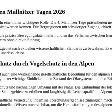
den Mallnitzer Tagen 2026
geln eine immer wichtigere Rolle. Die 4. Mallnitzer Tage präsentierte
ltet werden können. Für Bergregionen mit schwieriger Zugänglichkeit 
 die präzise Bewegungsdaten liefern und so das Verhalten zwischen B
ern ohne direkte Störung.
zgebiet nach aktuellen wissenschaftlichen Standards zu bewahren. Es e
nerlässlich ist.
hutz durch Vogelschutz in den Alpen
 auch eine weitreichende gesellschaftliche Bedeutung für den alpinen 
ng bietet wichtige Einblicke in den Zustand der Ökosysteme und den 
schutz und nachhaltigen Umgang mit der Natur. Die Einbindung der lo
Schutzgebiete zu erhöhen und langfristig die Lebensqualität in Alpenr
schaftliche Vernetzung, indem sie Forschungsergebnisse zugänglich mach
ditionellem Wissen unverzichtbar, um die Herausforderungen des alpin