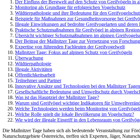
Der Einfluss der Bergwelt auf den Schutz von Greifvögeln in a
Monitoring als Grundlage für erfolgreichen Vogelschutz
Wildtierpathologie und ihre Bedeutung für den Greifvogelschut
Beispiele für Maßnahmen zur Gesundheitsvorsorge bei Greifvö
Illegale Einwirkungen auf bedrohte Greifvogelarten und dere
Praktische Schutzmaßnahmen für Greifvögel in alpinen Regio
Übersicht wichtiger Schutzmaßnahmen im alpinen Greifvogels
Der Beitrag der Mallnitzer Tage zur Vernetzung von Forschung
Expertise von führenden Fachleuten der Greifvogelwelt
Mallnitzer Tage: Fokus auf alpinen Schutz von Greifvögeln
Überwachung
Wildtierpathologie
Illegale Aktivitäten
Öffentlichkeitsarbeit
Teilnehmer und Partner
Innovative Ansätze und Technologien bei den Mallnitzer Tage
Gesellschaftliche Bedeutung und Umweltschutz durch Vogelsc
Was ist das Hauptziel der Mallnitzer Tage?
Warum sind Greifvögel wichtige Indikatoren für Umweltverän
Welche Technologien werden beim Monitoring von Greifvögeln
Welche Rolle spielt die lokale Bevölkerung im Vogelschutz?
Wie wird der illegale Eingriff in den Lebensraum von Greifvö
Die Mallnitzer Tage haben sich als bedeutende Veranstaltung zur För
Naturschutzgebiete Österreichs, treffen sich Experten, Jäger, Natursc