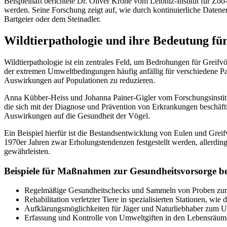
Beispielhaft berichtete Dr. Oliver Krone vom Leibniz-Institut für Zo
werden. Seine Forschung zeigt auf, wie durch kontinuierliche Datener
Bartgeier oder dem Steinadler.
Wildtierpathologie und ihre Bedeutung für
Wildtierpathologie ist ein zentrales Feld, um Bedrohungen für Greif
der extremen Umweltbedingungen häufig anfällig für verschiedene Pat
Auswirkungen auf Populationen zu reduzieren.
Anna Kübber-Heiss und Johanna Painer-Gigler vom Forschungsinstitut
die sich mit der Diagnose und Prävention von Erkrankungen beschäft
Auswirkungen auf die Gesundheit der Vögel.
Ein Beispiel hierfür ist die Bestandsentwicklung von Eulen und Grei
1970er Jahren zwar Erholungstendenzen festgestellt werden, allerdin
gewährleisten.
Beispiele für Maßnahmen zur Gesundheitsvorsorge be
Regelmäßige Gesundheitschecks und Sammeln von Proben zu
Rehabilitation verletzter Tiere in spezialisierten Stationen, wi
Aufklärungsmöglichkeiten für Jäger und Naturliebhaber zum 
Erfassung und Kontrolle von Umweltgiften in den Lebensräu