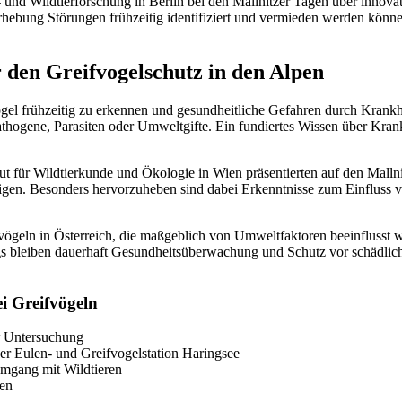
o- und Wildtierforschung in Berlin bei den Mallnitzer Tagen über inno
hebung Störungen frühzeitig identifiziert und vermieden werden können
 den Greifvogelschutz in den Alpen
vögel frühzeitig zu erkennen und gesundheitliche Gefahren durch Krank
hogene, Parasiten oder Umweltgifte. Ein fundiertes Wissen über Krankhe
 für Wildtierkunde und Ökologie in Wien präsentierten auf den Malln
igen. Besonders hervorzuheben sind dabei Erkenntnisse zum Einfluss 
fvögeln in Österreich, die maßgeblich von Umweltfaktoren beeinflusst
gs bleiben dauerhaft Gesundheitsüberwachung und Schutz vor schädlich
i Greifvögeln
r Untersuchung
e der Eulen- und Greifvogelstation Haringsee
Umgang mit Wildtieren
men