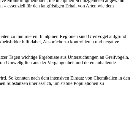
vative Monitoringmethoden, die in alpinen Schutzgebieten angewandt
 – essenziell für den langfristigen Erhalt von Arten wie dem
heiten zu minimieren. In alpinen Regionen sind Greifvögel aufgrund
itsbilder hilft dabei, Ausbrüche zu kontrollieren und negative
itzer Tagen wichtige Ergebnisse aus Untersuchungen an Greifvögeln,
von Umweltgiften aus der Vergangenheit und deren anhaltende
 wird. So konnten nach dem intensiven Einsatz von Chemikalien in den
en Substanzen unerlässlich, um stabile Populationen zu