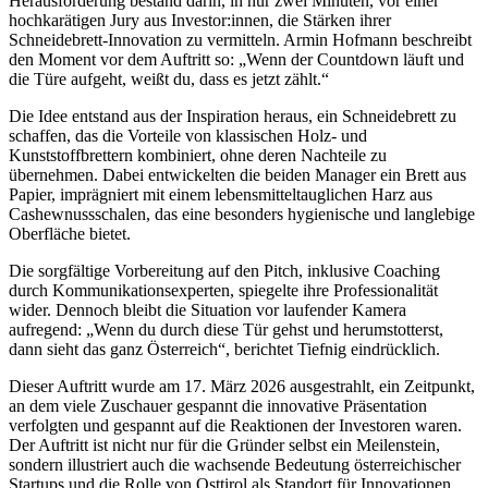
Herausforderung bestand darin, in nur zwei Minuten, vor einer
hochkarätigen Jury aus Investor:innen, die Stärken ihrer
Schneidebrett-Innovation zu vermitteln. Armin Hofmann beschreibt
den Moment vor dem Auftritt so: „Wenn der Countdown läuft und
die Türe aufgeht, weißt du, dass es jetzt zählt.“
Die Idee entstand aus der Inspiration heraus, ein Schneidebrett zu
schaffen, das die Vorteile von klassischen Holz- und
Kunststoffbrettern kombiniert, ohne deren Nachteile zu
übernehmen. Dabei entwickelten die beiden Manager ein Brett aus
Papier, imprägniert mit einem lebensmitteltauglichen Harz aus
Cashewnussschalen, das eine besonders hygienische und langlebige
Oberfläche bietet.
Die sorgfältige Vorbereitung auf den Pitch, inklusive Coaching
durch Kommunikationsexperten, spiegelte ihre Professionalität
wider. Dennoch bleibt die Situation vor laufender Kamera
aufregend: „Wenn du durch diese Tür gehst und herumstotterst,
dann sieht das ganz Österreich“, berichtet Tiefnig eindrücklich.
Dieser Auftritt wurde am 17. März 2026 ausgestrahlt, ein Zeitpunkt,
an dem viele Zuschauer gespannt die innovative Präsentation
verfolgten und gespannt auf die Reaktionen der Investoren waren.
Der Auftritt ist nicht nur für die Gründer selbst ein Meilenstein,
sondern illustriert auch die wachsende Bedeutung österreichischer
Startups und die Rolle von Osttirol als Standort für Innovationen.