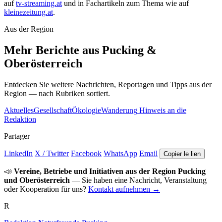
auf
tv-streaming.at
und in Fachartikeln zum Thema wie auf
kleinezeitung.at
.
Aus der Region
Mehr Berichte aus Pucking &
Oberösterreich
Entdecken Sie weitere Nachrichten, Reportagen und Tipps aus der
Region — nach Rubriken sortiert.
Aktuelles
Gesellschaft
Ökologie
Wanderung
Hinweis an die
Redaktion
Partager
LinkedIn
X / Twitter
Facebook
WhatsApp
Email
Copier le lien
📣
Vereine, Betriebe und Initiativen aus der Region Pucking
und Oberösterreich
— Sie haben eine Nachricht, Veranstaltung
oder Kooperation für uns?
Kontakt aufnehmen →
R