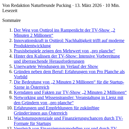
Von Redaktion Naturfreunde Pucking · 13. März 2026 · 10 Min.
Lesezeit
Sommaire
Der Weg von Osttirol ins Rampenlicht der TV-Show „2
Minuten 2 Millionen“
Innovationskraft in Osttirol: Nachhaltigkeit trifft auf moderne
Produktentwicklung
Praxisbeispiele zeigen den Mehrwert von „pro planche“
Hinter den Kulissen der TV-Show: Intensive Vorbereitung
und überraschende Herausforderungen
Unerwartete Wendungen im Verlauf der Show
Gründen neben dem Beruf: Erfahrungen von Pro Planche als
Vorbild
Die Bedeutung von „2 Minuten 2 Millionen“ für die Startup-
Szene in Österreich
Kerndaten und Fakten zur TV-Show „2 Minuten 2 Millionen“
Networking und Wissenstransfer: Veranstaltung in Lienz mit
den Gründern von „pro planche“
Erfahrungen und Empfehlungen für zukünftige
Gründer:innen aus Österreich
Wachstumspotenziale und Finanzierungschancen durch TV-
Formate für Startups
Vergleich von Finanzierungsmodellen vor und durch TV-