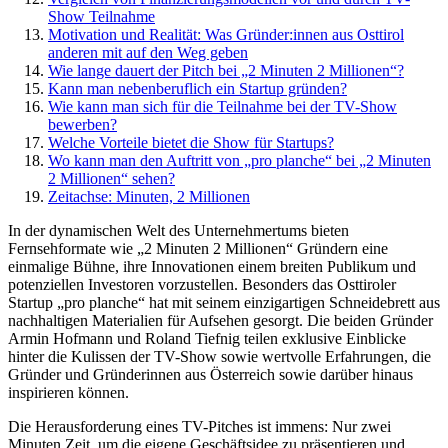
Show Teilnahme
Motivation und Realität: Was Gründer:innen aus Osttirol
anderen mit auf den Weg geben
Wie lange dauert der Pitch bei „2 Minuten 2 Millionen“?
Kann man nebenberuflich ein Startup gründen?
Wie kann man sich für die Teilnahme bei der TV-Show
bewerben?
Welche Vorteile bietet die Show für Startups?
Wo kann man den Auftritt von „pro planche“ bei „2 Minuten
2 Millionen“ sehen?
Zeitachse: Minuten, 2 Millionen
In der dynamischen Welt des Unternehmertums bieten
Fernsehformate wie „2 Minuten 2 Millionen“ Gründern eine
einmalige Bühne, ihre Innovationen einem breiten Publikum und
potenziellen Investoren vorzustellen. Besonders das Osttiroler
Startup „pro planche“ hat mit seinem einzigartigen Schneidebrett aus
nachhaltigen Materialien für Aufsehen gesorgt. Die beiden Gründer
Armin Hofmann und Roland Tiefnig teilen exklusive Einblicke
hinter die Kulissen der TV-Show sowie wertvolle Erfahrungen, die
Gründer und Gründerinnen aus Österreich sowie darüber hinaus
inspirieren können.
Die Herausforderung eines TV-Pitches ist immens: Nur zwei
Minuten Zeit, um die eigene Geschäftsidee zu präsentieren und