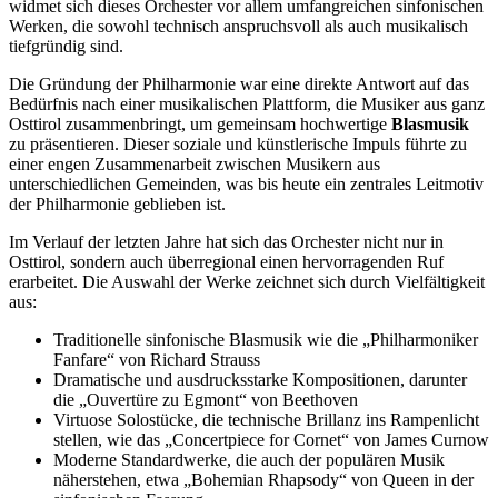
widmet sich dieses Orchester vor allem umfangreichen sinfonischen
Werken, die sowohl technisch anspruchsvoll als auch musikalisch
tiefgründig sind.
Die Gründung der Philharmonie war eine direkte Antwort auf das
Bedürfnis nach einer musikalischen Plattform, die Musiker aus ganz
Osttirol zusammenbringt, um gemeinsam hochwertige
Blasmusik
zu präsentieren. Dieser soziale und künstlerische Impuls führte zu
einer engen Zusammenarbeit zwischen Musikern aus
unterschiedlichen Gemeinden, was bis heute ein zentrales Leitmotiv
der Philharmonie geblieben ist.
Im Verlauf der letzten Jahre hat sich das Orchester nicht nur in
Osttirol, sondern auch überregional einen hervorragenden Ruf
erarbeitet. Die Auswahl der Werke zeichnet sich durch Vielfältigkeit
aus:
Traditionelle sinfonische Blasmusik wie die „Philharmoniker
Fanfare“ von Richard Strauss
Dramatische und ausdrucksstarke Kompositionen, darunter
die „Ouvertüre zu Egmont“ von Beethoven
Virtuose Solostücke, die technische Brillanz ins Rampenlicht
stellen, wie das „Concertpiece for Cornet“ von James Curnow
Moderne Standardwerke, die auch der populären Musik
näherstehen, etwa „Bohemian Rhapsody“ von Queen in der