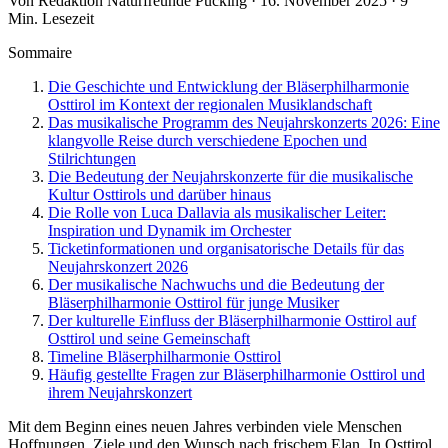
Von Redaktion Naturfreunde Pucking · 16. November 2025 · 9
Min. Lesezeit
Sommaire
Die Geschichte und Entwicklung der Bläserphilharmonie
Osttirol im Kontext der regionalen Musiklandschaft
Das musikalische Programm des Neujahrskonzerts 2026: Eine
klangvolle Reise durch verschiedene Epochen und
Stilrichtungen
Die Bedeutung der Neujahrskonzerte für die musikalische
Kultur Osttirols und darüber hinaus
Die Rolle von Luca Dallavia als musikalischer Leiter:
Inspiration und Dynamik im Orchester
Ticketinformationen und organisatorische Details für das
Neujahrskonzert 2026
Der musikalische Nachwuchs und die Bedeutung der
Bläserphilharmonie Osttirol für junge Musiker
Der kulturelle Einfluss der Bläserphilharmonie Osttirol auf
Osttirol und seine Gemeinschaft
Timeline Bläserphilharmonie Osttirol
Häufig gestellte Fragen zur Bläserphilharmonie Osttirol und
ihrem Neujahrskonzert
Mit dem Beginn eines neuen Jahres verbinden viele Menschen
Hoffnungen, Ziele und den Wunsch nach frischem Elan. In Osttirol