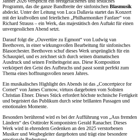
Jänner 2026 verspricht ein breitgefächertes und festliches
Programm, das die ganze Bandbreite der sinfonischen
Blasmusik
abdeckt. Unter der Leitung von Luca Dallavia startet das Konzert
mit der kraftvollen und feierlichen „Philharmoniker Fanfare“ von
Richard Strauss – ein Werk, das majestätisch den Auftakt für einen
unvergesslichen Abend setzt.
Darauf folgt die „Ouvertüre zu Egmont“ von Ludwig van
Beethoven, in einer wirkungsvollen Bearbeitung für sinfonisches
Blasorchester. Beethoven schuf dieses Werk ursprünglich für ein
Schauspiel, und es zeichnet sich durch seinen dramatischen
Ausdruck und seinen Freiheitsgeist aus. Diese Komposition
verkörpert den Geist des Aufbruchs und passt somit perfekt zum
Thema eines hoffnungsvollen neuen Jahres.
Ein musikalisches Highlight des Abends ist das „Concertpiece for
Cornet“ von James Curnow, virtuos dargeboten vom Solisten
Christian Ebner. Dieses Stück erfordert höchste technische Fertigkeit
und begeistert das Publikum durch seine brillanten Passagen und
emotionalen Momente.
Besonders berührend wird es bei der Aufführung von „Aus fremden
Ländern“ des Osttiroler Komponisten Gerald Ranacher. Dieses
Werk wird in ehrendem Gedenken an den 2025 verstorbenen
Musiker und Wegbegleiter dargeboten und trägt eine besondere
emotionale Bedeutung.