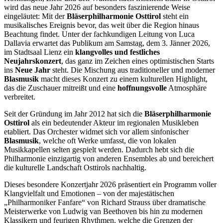
wird das neue Jahr 2026 auf besonders faszinierende Weise
eingeläutet: Mit der
Bläserphilharmonie Osttirol
steht ein
musikalisches Ereignis bevor, das weit über die Region hinaus
Beachtung findet. Unter der fachkundigen Leitung von Luca
Dallavia erwartet das Publikum am Samstag, dem 3. Jänner 2026,
im Stadtsaal Lienz ein
klangvolles und festliches
Neujahrskonzert
, das ganz im Zeichen eines optimistischen Starts
ins
Neue Jahr
steht. Die Mischung aus traditioneller und moderner
Blasmusik
macht dieses Konzert zu einem kulturellen Highlight,
das die Zuschauer mitreißt und eine
hoffnungsvolle
Atmosphäre
verbreitet.
Seit der Gründung im Jahr 2012 hat sich die
Bläserphilharmonie
Osttirol
als ein bedeutender Akteur im regionalen Musikleben
etabliert. Das Orchester widmet sich vor allem sinfonischer
Blasmusik
, welche oft Werke umfasst, die von lokalen
Musikkapellen selten gespielt werden. Dadurch hebt sich die
Philharmonie einzigartig von anderen Ensembles ab und bereichert
die kulturelle Landschaft Osttirols nachhaltig.
Dieses besondere Konzertjahr 2026 präsentiert ein Programm voller
Klangvielfalt und Emotionen – von der majestätischen
„Philharmoniker Fanfare“ von Richard Strauss über dramatische
Meisterwerke von Ludwig van Beethoven bis hin zu modernen
Klassikern und feurigen Rhythmen, welche die Grenzen der