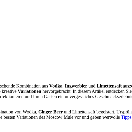
rfrischende Kombination aus
Vodka
,
Ingwerbier
und
Limettensaft
ausze
e kreative
Variationen
hervorgebracht. In diesem Artikel entdecken Sie
rfektionieren und Ihren Gästen ein unvergessliches Geschmackserlebnis
mbination von Wodka,
Ginger Beer
und Limettensaft begeistert. Ursprüng
h die besten Variationen des Moscow Mule vor und geben wertvolle
Tipps