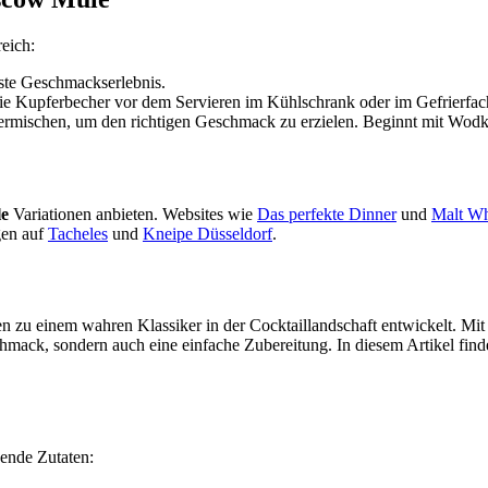
reich:
este Geschmackserlebnis.
die Kupferbecher vor dem Servieren im Kühlschrank oder im Gefrierfac
 vermischen, um den richtigen Geschmack zu erzielen. Beginnt mit Wod
e
Variationen anbieten. Websites wie
Das perfekte Dinner
und
Malt W
gen auf
Tacheles
und
Kneipe Düsseldorf
.
en zu einem wahren Klassiker in der Cocktaillandschaft entwickelt. Mi
schmack, sondern auch eine einfache Zubereitung. In diesem Artikel fin
ende Zutaten: