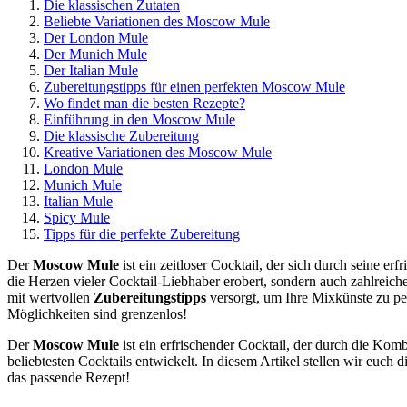
Die klassischen Zutaten
Beliebte Variationen des Moscow Mule
Der London Mule
Der Munich Mule
Der Italian Mule
Zubereitungstipps für einen perfekten Moscow Mule
Wo findet man die besten Rezepte?
Einführung in den Moscow Mule
Die klassische Zubereitung
Kreative Variationen des Moscow Mule
London Mule
Munich Mule
Italian Mule
Spicy Mule
Tipps für die perfekte Zubereitung
Der
Moscow Mule
ist ein zeitloser Cocktail, der sich durch seine e
die Herzen vieler Cocktail-Liebhaber erobert, sondern auch zahlreich
mit wertvollen
Zubereitungstipps
versorgt, um Ihre Mixkünste zu pe
Möglichkeiten sind grenzenlos!
Der
Moscow Mule
ist ein erfrischender Cocktail, der durch die Ko
beliebtesten Cocktails entwickelt. In diesem Artikel stellen wir euc
das passende Rezept!