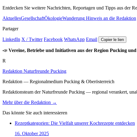
Entdecken Sie weitere Nachrichten, Reportagen und Tipps aus der Re
Aktuelles
Gesellschaft
Ökologie
Wanderung
Hinweis an die Redaktion
Partager
LinkedIn
X / Twitter
Facebook
WhatsApp
Email
Copier le lien
📣
Vereine, Betriebe und Initiativen aus der Region Pucking und
R
Redaktion Naturfreunde Pucking
Redaktion — Regionalmedium Pucking & Oberösterreich
Redaktionsteam der Naturfreunde Pucking — regional verankert, unabh
Mehr über die Redaktion →
Das könnte Sie auch interessieren
Rezeptkategorien: Die Vielfalt unserer Kochrezepte entdecken
16. Oktober 2025