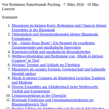
Von Redaktion Naturfreunde Pucking · 7. März 2026 · 10 Min.
Lesezeit
Sommaire
Musizieren im kleinen Kreis: Bedeutung und Chancen kleiner
Ensembles in der Blasmusik
Vielseitigkeit und Herausforderungen kleiner Blasmusik-
Formationen
Die „Alpine Brass Beats“: Ein Beispiel für exzellentes
Zusammenspiel und musikalische Innovation
Repertoirevielfalt und musikalische Besonderheiten
Wettbewerbsstruktur und Bedeutung von „Musik in kleinen
Gruppen“ in Tirol
Wichtige Termine und Abläufe im Überblick
Musizieren als soziales Ereignis: Gemeinschaft und kulturelle
Identität stärken
Musik in kleinen Gruppen als Bindeglied zwischen Tradition
und Moderne
Diverse Ensembles aus Abfaltersbach beim Wettbewerb:
Vielfalt und Engagement
Leistungsspektrum in der Übersicht
Regionale Förderung und Organisationsstrukturen im
Blasmusikbereich Tirol
Positive Effekte der Wettbewerbe auf die lokale Musikkultur