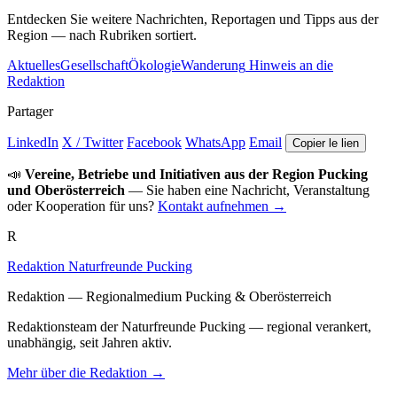
Entdecken Sie weitere Nachrichten, Reportagen und Tipps aus der
Region — nach Rubriken sortiert.
Aktuelles
Gesellschaft
Ökologie
Wanderung
Hinweis an die
Redaktion
Partager
LinkedIn
X / Twitter
Facebook
WhatsApp
Email
Copier le lien
📣
Vereine, Betriebe und Initiativen aus der Region Pucking
und Oberösterreich
— Sie haben eine Nachricht, Veranstaltung
oder Kooperation für uns?
Kontakt aufnehmen →
R
Redaktion Naturfreunde Pucking
Redaktion — Regionalmedium Pucking & Oberösterreich
Redaktionsteam der Naturfreunde Pucking — regional verankert,
unabhängig, seit Jahren aktiv.
Mehr über die Redaktion →