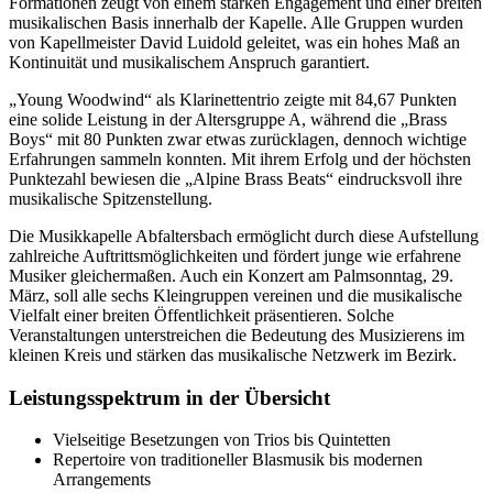
Formationen zeugt von einem starken Engagement und einer breiten
musikalischen Basis innerhalb der Kapelle. Alle Gruppen wurden
von Kapellmeister David Luidold geleitet, was ein hohes Maß an
Kontinuität und musikalischem Anspruch garantiert.
„Young Woodwind“ als Klarinettentrio zeigte mit 84,67 Punkten
eine solide Leistung in der Altersgruppe A, während die „Brass
Boys“ mit 80 Punkten zwar etwas zurücklagen, dennoch wichtige
Erfahrungen sammeln konnten. Mit ihrem Erfolg und der höchsten
Punktezahl bewiesen die „Alpine Brass Beats“ eindrucksvoll ihre
musikalische Spitzenstellung.
Die Musikkapelle Abfaltersbach ermöglicht durch diese Aufstellung
zahlreiche Auftrittsmöglichkeiten und fördert junge wie erfahrene
Musiker gleichermaßen. Auch ein Konzert am Palmsonntag, 29.
März, soll alle sechs Kleingruppen vereinen und die musikalische
Vielfalt einer breiten Öffentlichkeit präsentieren. Solche
Veranstaltungen unterstreichen die Bedeutung des Musizierens im
kleinen Kreis und stärken das musikalische Netzwerk im Bezirk.
Leistungsspektrum in der Übersicht
Vielseitige Besetzungen von Trios bis Quintetten
Repertoire von traditioneller Blasmusik bis modernen
Arrangements