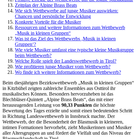
Zeitplan der Alpine Brass Beats
Wie sich Wettbewerbe auf junge Musiker auswirken:
Chancen und persönliche Entwicklung
Konkrete Vorteile für die Musiker
Ressourcen und weitere Informationen zum Wettbewerb
„Musik in kleinen Gruppen“
Was ist das Ziel des Wettbewerbs ‚Musik in kleinen
Gruppen‘?
Wie viele Musiker umfasst eine typische kleine Musikgruppe
beim Wettbewerb?
Welche Rolle spielt der Landeswettbewerb in Tirol?
Wie profitieren junge Musiker vom Wettbewerb?
Wo finde ich weitere Informationen zum Wettbewerb?
Beim diesjährigen Bezirkswettbewerb „Musik in kleinen Gruppen“
in Kitzbühel zeigten zahlreiche Ensembles aus Osttirol ihr
musikalisches Können. Besonders hervorzuheben ist das
Blechbläser-Quintett „Alpine Brass Beats“, das mit einer
herausragenden Leistung von
90,33 Punkten
die höchste
Bewertung des Tages erzielte und somit einen bedeutenden Schritt
in Richtung Landeswettbewerb in Innsbruck machte. Der
Wettbewerb, der die Besonderheit der Blasmusik in kleineren,
intimen Formationen hervorhebt, zieht Musikerinnen und Musiker
aller Altersgruppen an und fördert die Vielfalt und das Niveau der
Blasmusiklandschaft in Tirol.