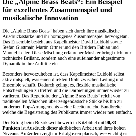
Die „Alpine Brass Beats“: Ein Beispiel
für exzellentes Zusammenspiel und
musikalische Innovation
Die „Alpine Brass Beats“ haben sich durch ihre musikalische
Ausdrucksstärke und ihr homogenes Zusammenspiel hervorgetan.
Das Ensemble besteht aus Kapellmeister David Luidold sowie
Stefan Girstmair, Martin Ortner und den Brüdern Fabian und
Manuel Leiter. Diese Mischung erfahrener Musiker bringt nicht nur
technische Brillanz, sondern auch eine aufeinander abgestimmte
Dynamik in ihre Auftritte ein.
Besonders hervorzuheben ist, dass Kapellmeister Luidold selbst
aktiv mitspielt, was einen direkten Draht zwischen Leitung und
Ensemble schafft. Dadurch gelingt es, flexible musikalische
Entscheidungen zu treffen und die Darbietungen immer wieder zu
variieren. Das Repertoire der „Alpine Brass Beats“ reicht von
traditionellen Märschen über zeitgenössische Stücke bis hin zu
modernen Pop-Arrangements – eine facettenreiche Bandbreite,
welche die Begeisterung des Publikums immer wieder neu entfacht.
Der Erfolg beim Bezirkswettbewerb in Kitzbühel mit
90,33
Punkten
ist Ausdruck dieser akribischen Arbeit und ihres hohen
Niveaus. Außerdem zeigt ihr Erfolg exemplarisch, wie wichtig es