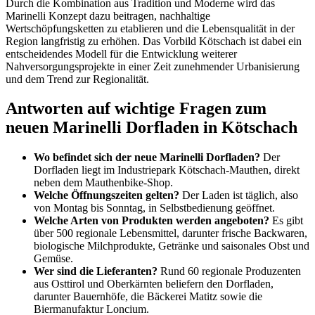
Durch die Kombination aus Tradition und Moderne wird das
Marinelli Konzept dazu beitragen, nachhaltige
Wertschöpfungsketten zu etablieren und die Lebensqualität in der
Region langfristig zu erhöhen. Das Vorbild Kötschach ist dabei ein
entscheidendes Modell für die Entwicklung weiterer
Nahversorgungsprojekte in einer Zeit zunehmender Urbanisierung
und dem Trend zur Regionalität.
Antworten auf wichtige Fragen zum
neuen Marinelli Dorfladen in Kötschach
Wo befindet sich der neue Marinelli Dorfladen?
Der
Dorfladen liegt im Industriepark Kötschach-Mauthen, direkt
neben dem Mauthenbike-Shop.
Welche Öffnungszeiten gelten?
Der Laden ist täglich, also
von Montag bis Sonntag, in Selbstbedienung geöffnet.
Welche Arten von Produkten werden angeboten?
Es gibt
über 500 regionale Lebensmittel, darunter frische Backwaren,
biologische Milchprodukte, Getränke und saisonales Obst und
Gemüse.
Wer sind die Lieferanten?
Rund 60 regionale Produzenten
aus Osttirol und Oberkärnten beliefern den Dorfladen,
darunter Bauernhöfe, die Bäckerei Matitz sowie die
Biermanufaktur Loncium.