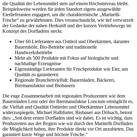
die Qualität der Lebensmittel stets auf einem Höchstniveau bleibt.
Beispielsweise werden für jeden Standort eigens ausgewählte
Eierlieferanten engagiert, um die charakteristische „Marinelli-
Frische“ zu gewährleisten. Dies veranschaulicht, wie tief verwurzelt
der Gedanke der nahen Herkunft und des kurzen Vertriebswegs im
Konzept des Dorfladens steckt.
Über 60 Lieferanten aus Osttirol und Oberkärnten, darunter
Bauernhöfe, Bio-Betriebe und traditionelle
Handwerksbetriebe
Mehr als 500 Produkte mit Fokus auf biologische und
nachhaltige Erzeugnisse
Eigenständige Lieferanten für Frischprodukte wie Eier, um
Qualität zu garantieren
Regionale Branchenvielfalt: Bauernladen, Bäckerei,
Biermanufaktur und Biobauern
Die enge Zusammenarbeit mit regionalen Produzenten wie dem
Bauernladen Lenz oder der Biermanufaktur Loncium ermöglicht es,
die Vielfalt und Qualität Osttiroler und Oberkärntner Lebensmittel
widerzuspiegeln. Michael Halbfurter, Biobauer aus Dölsach, betont
dies: „Seit dem ersten Dorfladen sind wir dabei. Es ist wichtig, dass
Produzenten aus der Region wie wir durch den Marinelli Dorfladen
die Möglichkeit haben, ihre Produkte direkt vor Ort anzubieten. Das
garantiert kurze Wege und höchste Frische.“