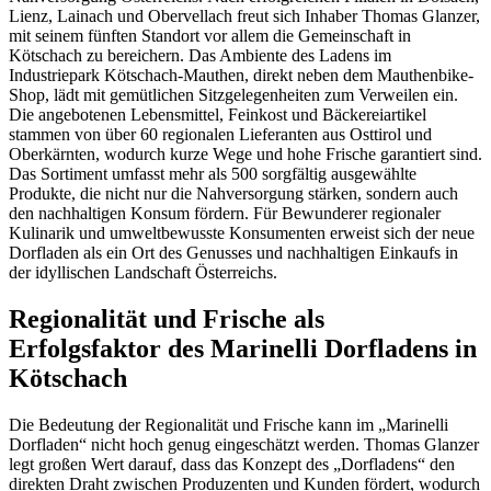
Lienz, Lainach und Obervellach freut sich Inhaber Thomas Glanzer,
mit seinem fünften Standort vor allem die Gemeinschaft in
Kötschach zu bereichern. Das Ambiente des Ladens im
Industriepark Kötschach-Mauthen, direkt neben dem Mauthenbike-
Shop, lädt mit gemütlichen Sitzgelegenheiten zum Verweilen ein.
Die angebotenen Lebensmittel, Feinkost und Bäckereiartikel
stammen von über 60 regionalen Lieferanten aus Osttirol und
Oberkärnten, wodurch kurze Wege und hohe Frische garantiert sind.
Das Sortiment umfasst mehr als 500 sorgfältig ausgewählte
Produkte, die nicht nur die Nahversorgung stärken, sondern auch
den nachhaltigen Konsum fördern. Für Bewunderer regionaler
Kulinarik und umweltbewusste Konsumenten erweist sich der neue
Dorfladen als ein Ort des Genusses und nachhaltigen Einkaufs in
der idyllischen Landschaft Österreichs.
Regionalität und Frische als
Erfolgsfaktor des Marinelli Dorfladens in
Kötschach
Die Bedeutung der Regionalität und Frische kann im „Marinelli
Dorfladen“ nicht hoch genug eingeschätzt werden. Thomas Glanzer
legt großen Wert darauf, dass das Konzept des „Dorfladens“ den
direkten Draht zwischen Produzenten und Kunden fördert, wodurch