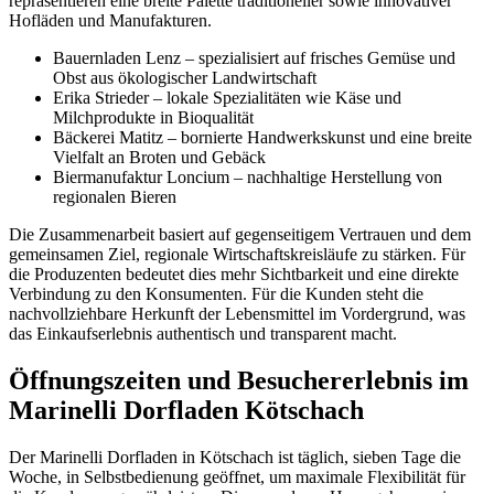
repräsentieren eine breite Palette traditioneller sowie innovativer
Hofläden und Manufakturen.
Bauernladen Lenz – spezialisiert auf frisches Gemüse und
Obst aus ökologischer Landwirtschaft
Erika Strieder – lokale Spezialitäten wie Käse und
Milchprodukte in Bioqualität
Bäckerei Matitz – bornierte Handwerkskunst und eine breite
Vielfalt an Broten und Gebäck
Biermanufaktur Loncium – nachhaltige Herstellung von
regionalen Bieren
Die Zusammenarbeit basiert auf gegenseitigem Vertrauen und dem
gemeinsamen Ziel, regionale Wirtschaftskreisläufe zu stärken. Für
die Produzenten bedeutet dies mehr Sichtbarkeit und eine direkte
Verbindung zu den Konsumenten. Für die Kunden steht die
nachvollziehbare Herkunft der Lebensmittel im Vordergrund, was
das Einkaufserlebnis authentisch und transparent macht.
Öffnungszeiten und Besuchererlebnis im
Marinelli Dorfladen Kötschach
Der Marinelli Dorfladen in Kötschach ist täglich, sieben Tage die
Woche, in Selbstbedienung geöffnet, um maximale Flexibilität für