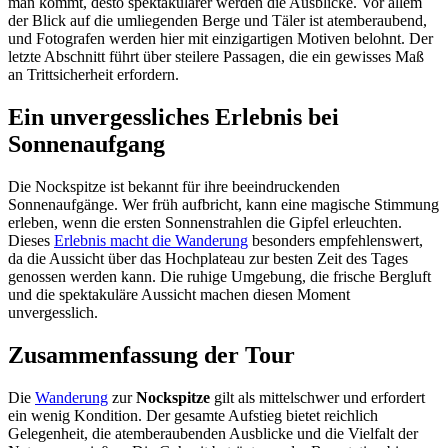
man kommt, desto spektakulärer werden die Ausblicke. Vor allem
der Blick auf die umliegenden Berge und Täler ist atemberaubend,
und Fotografen werden hier mit einzigartigen Motiven belohnt. Der
letzte Abschnitt führt über steilere Passagen, die ein gewisses Maß
an Trittsicherheit erfordern.
Ein unvergessliches Erlebnis bei
Sonnenaufgang
Die Nockspitze ist bekannt für ihre beeindruckenden
Sonnenaufgänge. Wer früh aufbricht, kann eine magische Stimmung
erleben, wenn die ersten Sonnenstrahlen die Gipfel erleuchten.
Dieses
Erlebnis macht die Wanderung
besonders empfehlenswert,
da die Aussicht über das Hochplateau zur besten Zeit des Tages
genossen werden kann. Die ruhige Umgebung, die frische Bergluft
und die spektakuläre Aussicht machen diesen Moment
unvergesslich.
Zusammenfassung der Tour
Die
Wanderung
zur
Nockspitze
gilt als mittelschwer und erfordert
ein wenig Kondition. Der gesamte Aufstieg bietet reichlich
Gelegenheit, die atemberaubenden Ausblicke und die Vielfalt der