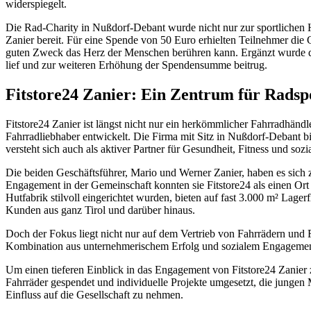
widerspiegelt.
Die Rad-Charity in Nußdorf-Debant wurde nicht nur zur sportlichen 
Zanier bereit. Für eine Spende von 50 Euro erhielten Teilnehmer die 
guten Zweck das Herz der Menschen berühren kann. Ergänzt wurde die
lief und zur weiteren Erhöhung der Spendensumme beitrug.
Fitstore24 Zanier: Ein Zentrum für Rads
Fitstore24 Zanier ist längst nicht nur ein herkömmlicher Fahrradhä
Fahrradliebhaber entwickelt. Die Firma mit Sitz in Nußdorf-Debant b
versteht sich auch als aktiver Partner für Gesundheit, Fitness und sozi
Die beiden Geschäftsführer, Mario und Werner Zanier, haben es sich z
Engagement in der Gemeinschaft konnten sie Fitstore24 als einen Ort e
Hutfabrik stilvoll eingerichtet wurden, bieten auf fast 3.000 m² Lag
Kunden aus ganz Tirol und darüber hinaus.
Doch der Fokus liegt nicht nur auf dem Vertrieb von Fahrrädern und F
Kombination aus unternehmerischem Erfolg und sozialem Engagement 
Um einen tieferen Einblick in das Engagement von Fitstore24 Zanier z
Fahrräder gespendet und individuelle Projekte umgesetzt, die junge
Einfluss auf die Gesellschaft zu nehmen.