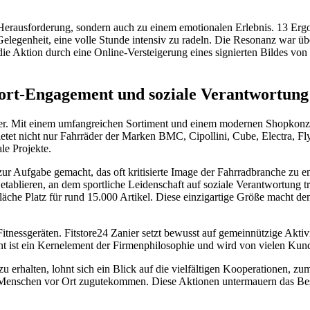
Herausforderung, sondern auch zu einem emotionalen Erlebnis. 13 Erg
Gelegenheit, eine volle Stunde intensiv zu radeln. Die Resonanz war ü
 Aktion durch eine Online-Versteigerung eines signierten Bildes von
port-Engagement und soziale Verantwortung
ndler. Mit einem umfangreichen Sortiment und einem modernen Shopkon
ietet nicht nur Fahrräder der Marken BMC, Cipollini, Cube, Electra, F
ale Projekte.
ur Aufgabe gemacht, das oft kritisierte Image der Fahrradbranche zu e
tablieren, an dem sportliche Leidenschaft auf soziale Verantwortung tr
erfläche Platz für rund 15.000 Artikel. Diese einzigartige Größe macht
itnessgeräten. Fitstore24 Zanier setzt bewusst auf gemeinnützige Aktiv
ist ein Kernelement der Firmenphilosophie und wird von vielen Kund
u erhalten, lohnt sich ein Blick auf die vielfältigen Kooperationen, 
n Menschen vor Ort zugutekommen. Diese Aktionen untermauern das Bes