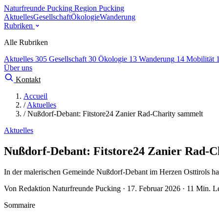
Naturfreunde Pucking
Region Pucking
Aktuelles
Gesellschaft
Ökologie
Wanderung
Rubriken
Alle Rubriken
Aktuelles
305
Gesellschaft
30
Ökologie
13
Wanderung
14
Mobilität
Über uns
Kontakt
Accueil
/
Aktuelles
/
Nußdorf-Debant: Fitstore24 Zanier Rad-Charity sammelt
Aktuelles
Nußdorf-Debant: Fitstore24 Zanier Rad-C
In der malerischen Gemeinde Nußdorf-Debant im Herzen Osttirols hat 
Von Redaktion Naturfreunde Pucking · 17. Februar 2026 · 11 Min. Le
Sommaire