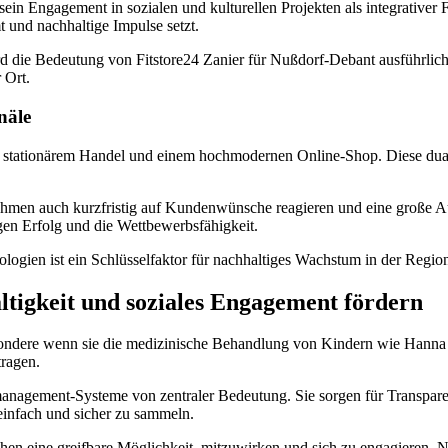
in Engagement in sozialen und kulturellen Projekten als integrativer
 und nachhaltige Impulse setzt.
d die Bedeutung von Fitstore24 Zanier für Nußdorf-Debant ausführlich d
 Ort.
näle
s stationärem Handel und einem hochmodernen Online-Shop. Diese dual
hmen auch kurzfristig auf Kundenwünsche reagieren und eine große Aus
gen Erfolg und die Wettbewerbsfähigkeit.
ogien ist ein Schlüsselfaktor für nachhaltiges Wachstum in der Regio
tigkeit und soziales Engagement fördern
ondere wenn sie die medizinische Behandlung von Kindern wie Hanna un
tragen.
management-Systeme von zentraler Bedeutung. Sie sorgen für Transpare
einfach und sicher zu sammeln.
nschen eine greifbare Möglichkeit, mitzuwirken und sich zu engagieren.