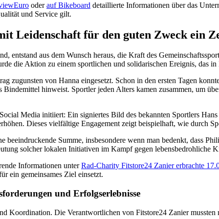
eviewEuro
oder
auf Bikeboard
detaillierte Informationen über das Unte
lität und Service gilt.
t Leidenschaft für den guten Zweck ein Ze
tfand, entstand aus dem Wunsch heraus, die Kraft des Gemeinschaftsspo
rde die Aktion zu einem sportlichen und solidarischen Ereignis, das 
g zugunsten von Hanna eingesetzt. Schon in den ersten Tagen konnten 
es Bindemittel hinweist. Sportler jeden Alters kamen zusammen, um übe
ial Media initiiert: Ein signiertes Bild des bekannten Sportlers Hans
rhöhen. Dieses vielfältige Engagement zeigt beispielhaft, wie durch 
ine beeindruckende Summe, insbesondere wenn man bedenkt, dass Phili
eutung solcher lokalen Initiativen im Kampf gegen lebensbedrohliche K
ührende Informationen unter
Rad-Charity Fitstore24 Zanier erbrachte 17
für ein gemeinsames Ziel einsetzt.
sforderungen und Erfolgserlebnisse
nd Koordination. Die Verantwortlichen von Fitstore24 Zanier mussten n