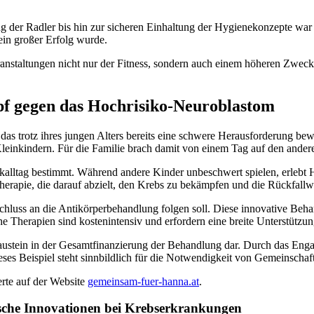
g der Radler bis hin zur sicheren Einhaltung der Hygienekonzepte war j
 ein großer Erfolg wurde.
ranstaltungen nicht nur der Fitness, sondern auch einem höheren Zwe
f gegen das Hochrisiko-Neuroblastom
t, das trotz ihres jungen Alters bereits eine schwere Herausforderung 
 Kleinkindern. Für die Familie brach damit von einem Tag auf den ande
alltag bestimmt. Während andere Kinder unbeschwert spielen, erlebt
rtherapie, die darauf abzielt, den Krebs zu bekämpfen und die Rückfallw
nschluss an die Antikörperbehandlung folgen soll. Diese innovative B
Therapien sind kostenintensiv und erfordern eine breite Unterstützun
n Baustein in der Gesamtfinanzierung der Behandlung dar. Durch das 
ieses Beispiel steht sinnbildlich für die Notwendigkeit von Gemeinsc
erte auf der Website
gemeinsam-fuer-hanna.at
.
ische Innovationen bei Krebserkrankungen