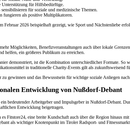
e Unterstützung für Hilfsbedürftige.
sensibilisieren für soziale und medizinische Themen.
 fungieren als positive Multiplikatoren.
m Februar 2026 beispielhaft gezeigt, wie Sport und Nächstenliebe erf
ehr Möglichkeiten, Benefizveranstaltungen auch über lokale Grenzen h
 helfen, ein größeres Publikum zu erreichen.
anier demonstriert, ist die Kombination unterschiedlicher Formate. So w
ionsmittel in traditionelle Charity-Events gilt als zukunftsweisend f
er zu gewinnen und das Bewusstsein für wichtige soziale Anliegen nachh
egionalen Entwicklung von Nußdorf-Debant
h ein bedeutender Arbeitgeber und Impulsgeber in Nußdorf-Debant. Dur
aftlichen Entwicklung beigetragen.
es Fitstore24, eine breite Kundschaft auch über die Region hinaus mi
ebant als wichtiger Knotenpunkt im Tiroler Radsport- und Fitnessmarkt