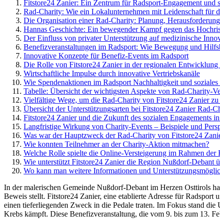
Fitstore24 Zanier: Ein Zentrum für Radsport-Engagement und 
Rad-Charity: Wie ein Lokalunternehmen mit Leidenschaft für d
Die Organisation einer Rad-Charity: Planung, Herausforderung
Hannas Geschichte: Ein bewegender Kampf gegen das Hochri
Der Einfluss von privater Unterstützung auf medizinische Inn
Benefizveranstaltungen im Radsport: Wie Bewegung und Hilfs
Innovative Konzepte für Benefiz-Events im Radsport
Die Rolle von Fitstore24 Zanier in der regionalen Entwicklun
Wirtschaftliche Impulse durch innovative Vertriebskanäle
Wie Spendenaktionen im Radsport Nachhaltigkeit und soziale
Tabelle: Übersicht der wichtigsten Aspekte von Rad-Charity-V
Vielfältige Wege, um die Rad-Charity von Fitstore24 Zanier zu 
Übersicht der Unterstützungsarten bei Fitstore24 Zanier Rad-Ch
Fitstore24 Zanier und die Zukunft des sozialen Engagements 
Langfristige Wirkung von Charity-Events – Beispiele und Pers
Was war der Hauptzweck der Rad-Charity von Fitstore24 Zani
Wie konnten Teilnehmer an der Charity-Aktion mitmachen?
Welche Rolle spielte die Online-Versteigerung im Rahmen der
Wie unterstützt Fitstore24 Zanier die Region Nußdorf-Debant ü
Wo kann man weitere Informationen und Unterstützungsmöglich
In der malerischen Gemeinde Nußdorf-Debant im Herzen Osttirols hat s
Beweis stellt. Fitstore24 Zanier, eine etablierte Adresse für Radsport 
einen tieferliegenden Zweck in die Pedale traten. Im Fokus stand d
Krebs kämpft. Diese Benefizveranstaltung, die vom 9. bis zum 13. F