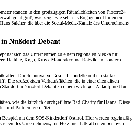
ometer standen in den großzügigen Räumlichkeiten von Fitstore24
berwältigend groß, was zeigt, wie sehr das Engagement für einen
 Hans Salcher, die über die Social-Media-Kanäle des Unternehmens
 in Nußdorf-Debant
zept hat sich das Unternehmen zu einem regionalen Mekka für
lyer, Haibike, Koga, Kross, Mondraker und Rotwild an, sondern
ntkräften. Durch innovative Geschäftsmodelle und ein starkes
ifft. Die großzügigen Verkaufsflächen, die in einer ehemaligen
 den Standort in Nußdorf-Debant zu einem wichtigen Anlaufpunkt für
itäten, wie die kürzlich durchgeführte Rad-Charity für Hanna. Diese
en und Partnern geschätzt.
zum Beispiel mit dem SOS-Kinderdorf Osttirol. Hier werden regelmäßig
treben des Unternehmens, mit Herz und Tatkraft einen positiven