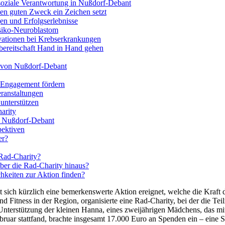
soziale Verantwortung in Nußdorf-Debant
en guten Zweck ein Zeichen setzt
en und Erfolgserlebnisse
siko-Neuroblastom
ovationen bei Krebserkrankungen
bereitschaft Hand in Hand gehen
g von Nußdorf-Debant
s Engagement fördern
eranstaltungen
unterstützen
arity
in Nußdorf-Debant
pektiven
er?
 Rad-Charity?
ber die Rad-Charity hinaus?
keiten zur Aktion finden?
ich kürzlich eine bemerkenswerte Aktion ereignet, welche die Kraft de
und Fitness in der Region, organisierte eine Rad-Charity, bei der die Te
ie Unterstützung der kleinen Hanna, eines zweijährigen Mädchens, das
ebruar stattfand, brachte insgesamt 17.000 Euro an Spenden ein – ein