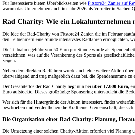
Für Interessierte bieten Überblicksseiten wie
Fitstore24 Zanier auf R
warum das Unternehmen auch im Jahr 2026 als Vorreiter in Sachen Qua
Rad-Charity: Wie ein Lokalunternehmen mi
Die Idee der Rad-Charity von Fitstore24 Zanier, die im Februar stat
den Teilnehmern eine Stunde intensivstes Radfahren ermöglichten, wu
Die Teilnahmegebühr von 50 Euro pro Stunde wurde als Spendenbeitra
verzeichnen, was auf die Verankerung des Sports als gesellschaftlich
zeigen.
Neben dem direkten Radfahren wurde auch eine weitere Aktion über Soc
überwältigend und trug maßgeblich dazu bei, die Spendensumme zu e
Der Gesamterlös der Rad-Charity liegt nun bei
über 17.000 Euro
, e
Euro aufstockte. Dieses großzügige Sponsoring unterstreicht die Bed
Wer sich für die Hintergründe der Aktion interessiert, findet weiterf
beschrieben und verdeutlichen die Kraft einer Gemeinschaft, die sich 
Die Organisation einer Rad-Charity: Planung, Herau
Die Umsetzung einer solchen Charity-Aktion erfordert viel Planung u