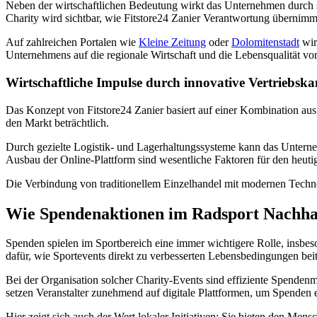
Neben der wirtschaftlichen Bedeutung wirkt das Unternehmen durch se
Charity wird sichtbar, wie Fitstore24 Zanier Verantwortung übernimmt
Auf zahlreichen Portalen wie
Kleine Zeitung
oder
Dolomitenstadt
wir
Unternehmens auf die regionale Wirtschaft und die Lebensqualität vor
Wirtschaftliche Impulse durch innovative Vertriebska
Das Konzept von Fitstore24 Zanier basiert auf einer Kombination au
den Markt beträchtlich.
Durch gezielte Logistik- und Lagerhaltungssysteme kann das Unterne
Ausbau der Online-Plattform sind wesentliche Faktoren für den heuti
Die Verbindung von traditionellem Einzelhandel mit modernen Technol
Wie Spendenaktionen im Radsport Nachhal
Spenden spielen im Sportbereich eine immer wichtigere Rolle, insbes
dafür, wie Sportevents direkt zu verbesserten Lebensbedingungen bei
Bei der Organisation solcher Charity-Events sind effiziente Spenden
setzen Veranstalter zunehmend auf digitale Plattformen, um Spenden 
Hier zeigt sich auch der Wert lokaler Initiativen: Sie bieten den Me