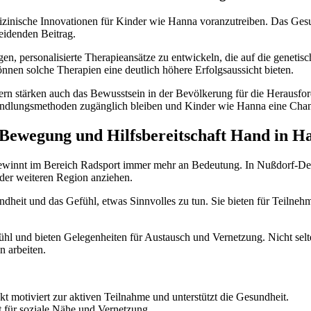
edizinische Innovationen für Kinder wie Hanna voranzutreiben. Das Gesu
heidenden Beitrag.
, personalisierte Therapieansätze zu entwickeln, die auf die genetisc
n solche Therapien eine deutlich höhere Erfolgsaussicht bieten.
dern stärken auch das Bewusstsein in der Bevölkerung für die Herausfor
 Behandlungsmethoden zugänglich bleiben und Kinder wie Hanna eine C
 Bewegung und Hilfsbereitschaft Hand in H
winnt im Bereich Radsport immer mehr an Bedeutung. In Nußdorf-Debant 
 der weiteren Region anziehen.
eit und das Gefühl, etwas Sinnvolles zu tun. Sie bieten für Teilnehmer
hl und bieten Gelegenheiten für Austausch und Vernetzung. Nicht selte
n arbeiten.
t motiviert zur aktiven Teilnahme und unterstützt die Gesundheit.
für soziale Nähe und Vernetzung.