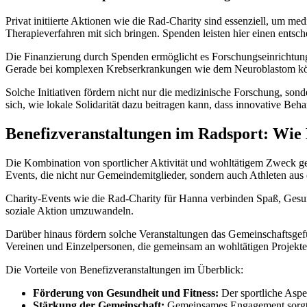
Privat initiierte Aktionen wie die Rad-Charity sind essenziell, um m
Therapieverfahren mit sich bringen. Spenden leisten hier einen entsc
Die Finanzierung durch Spenden ermöglicht es Forschungseinrichtungen
Gerade bei komplexen Krebserkrankungen wie dem Neuroblastom könne
Solche Initiativen fördern nicht nur die medizinische Forschung, son
sich, wie lokale Solidarität dazu beitragen kann, dass innovative
Benefizveranstaltungen im Radsport: Wie
Die Kombination von sportlicher Aktivität und wohltätigem Zweck ge
Events, die nicht nur Gemeindemitglieder, sondern auch Athleten aus
Charity-Events wie die Rad-Charity für Hanna verbinden Spaß, Gesundh
soziale Aktion umzuwandeln.
Darüber hinaus fördern solche Veranstaltungen das Gemeinschaftsgefü
Vereinen und Einzelpersonen, die gemeinsam an wohltätigen Projekte
Die Vorteile von Benefizveranstaltungen im Überblick:
Förderung von Gesundheit und Fitness:
Der sportliche Aspek
Stärkung der Gemeinschaft:
Gemeinsames Engagement sorgt 