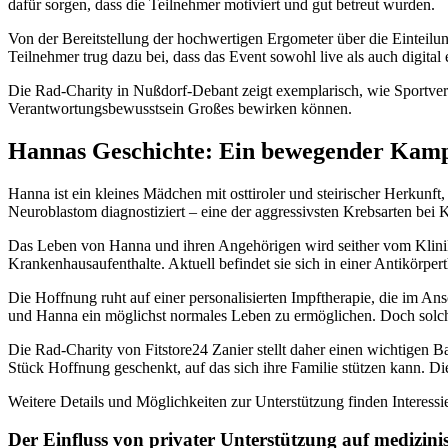
dafür sorgen, dass die Teilnehmer motiviert und gut betreut wurden.
Von der Bereitstellung der hochwertigen Ergometer über die Einteilun
Teilnehmer trug dazu bei, dass das Event sowohl live als auch digital
Die Rad-Charity in Nußdorf-Debant zeigt exemplarisch, wie Sportve
Verantwortungsbewusstsein Großes bewirken können.
Hannas Geschichte: Ein bewegender Kamp
Hanna ist ein kleines Mädchen mit osttiroler und steirischer Herkunf
Neuroblastom diagnostiziert – eine der aggressivsten Krebsarten bei
Das Leben von Hanna und ihren Angehörigen wird seither vom Klinik
Krankenhausaufenthalte. Aktuell befindet sie sich in einer Antikörpe
Die Hoffnung ruht auf einer personalisierten Impftherapie, die im A
und Hanna ein möglichst normales Leben zu ermöglichen. Doch solche 
Die Rad-Charity von Fitstore24 Zanier stellt daher einen wichtige
Stück Hoffnung geschenkt, auf das sich ihre Familie stützen kann. D
Weitere Details und Möglichkeiten zur Unterstützung finden Interessi
Der Einfluss von privater Unterstützung auf medizin