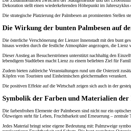
Die Zusammenarbeit zwischen der Stadtgemeinde und der Lebenshilfe O
Dekoration stellt einen wiederkehrenden Höhepunkt im Jahreszyklus de
Die strategische Platzierung der Palmbesen an prominenten Stellen st
Die Wirkung der bunten Palmbesen auf den
Die österliche Verschönerung der Lienzer Innenstadt mit den bunt g
hinaus werden durch die festliche Atmosphäre angezogen, die Lienz w
Dieser Anstieg an Besucherströmen unterstützt nachhaltig den Einzelh
lebendigem Stadtleben macht Lienz zu einem beliebten Ziel für Famili
Zudem bieten zahlreiche Veranstaltungen rund um die Osterzeit zusätzl
Köpfen von Touristen und Einheimischen gleichermaßen verankert.
Die positiven Effekte auf die Wirtschaft zeigen sich auch in der gest
Symbolik der Farben und Materialien der
Die farbenfrohen Elemente der Palmbesen sind nicht nur ein optisc
Ölzweigen steht für Leben, Fruchtbarkeit und Erneuerung – zentrale 
Jedes Material bringt seine eigene Bedeutung mit: Palmzweige symbol