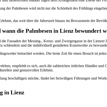
eier und farbenfrohen Bänder fügen dem Arrangement eine Ebene der Fre
tung der Palmbesen wird nicht nur die Schönheit des Frühlings eingefa
bnis, das weit über die Jahreszeit hinaus im Bewusstsein der Bevölkeru
d wann die Palmbesen in Lienz bewundert 
die Fassaden der Messing-, Kreuz- und Zwergergasse in der Lienzer In
 zu schlendern und die indidividuell gestalteten Kunstwerke zu bewunde
lingswetter betrachtet werden. Die beste Zeit für einen Besuch ist je
erleben, empfiehlt es sich, auch die zahlreichen örtlichen Händler und
urellen und genussvollen Erlebnis.
llung beschäftigen möchte, findet bei freiwilligen Führungen und Work
g in Lienz