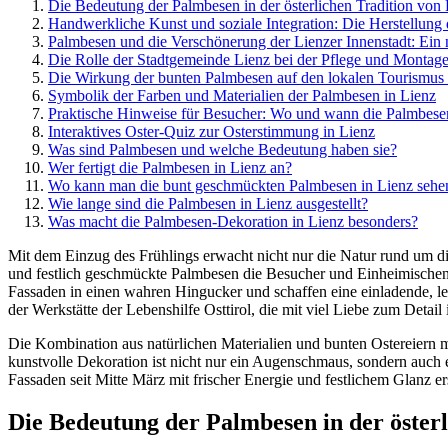
Die Bedeutung der Palmbesen in der österlichen Tradition von
Handwerkliche Kunst und soziale Integration: Die Herstellung
Palmbesen und die Verschönerung der Lienzer Innenstadt: Ein 
Die Rolle der Stadtgemeinde Lienz bei der Pflege und Montage
Die Wirkung der bunten Palmbesen auf den lokalen Tourismus 
Symbolik der Farben und Materialien der Palmbesen in Lienz
Praktische Hinweise für Besucher: Wo und wann die Palmbes
Interaktives Oster-Quiz zur Osterstimmung in Lienz
Was sind Palmbesen und welche Bedeutung haben sie?
Wer fertigt die Palmbesen in Lienz an?
Wo kann man die bunt geschmückten Palmbesen in Lienz sehe
Wie lange sind die Palmbesen in Lienz ausgestellt?
Was macht die Palmbesen-Dekoration in Lienz besonders?
Mit dem Einzug des Frühlings erwacht nicht nur die Natur rund um di
und festlich geschmückte Palmbesen die Besucher und Einheimischen 
Fassaden in einen wahren Hingucker und schaffen eine einladende, leb
der Werkstätte der Lebenshilfe Osttirol, die mit viel Liebe zum Det
Die Kombination aus natürlichen Materialien und bunten Ostereiern
kunstvolle Dekoration ist nicht nur ein Augenschmaus, sondern auch e
Fassaden seit Mitte März mit frischer Energie und festlichem Glanz e
Die Bedeutung der Palmbesen in der österl