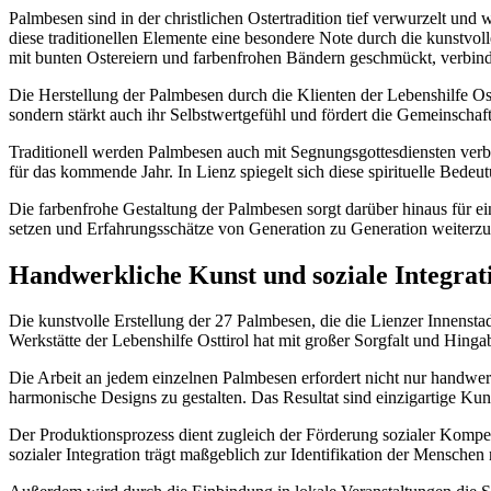
Palmbesen sind in der christlichen Ostertradition tief verwurzelt un
diese traditionellen Elemente eine besondere Note durch die kunstv
mit bunten Ostereiern und farbenfrohen Bändern geschmückt, verbind
Die Herstellung der Palmbesen durch die Klienten der Lebenshilfe Ost
sondern stärkt auch ihr Selbstwertgefühl und fördert die Gemeinsch
Traditionell werden Palmbesen auch mit Segnungsgottesdiensten verb
für das kommende Jahr. In Lienz spiegelt sich diese spirituelle Bedeut
Die farbenfrohe Gestaltung der Palmbesen sorgt darüber hinaus für ein
setzen und Erfahrungsschätze von Generation zu Generation weiterz
Handwerkliche Kunst und soziale Integrat
Die kunstvolle Erstellung der 27 Palmbesen, die die Lienzer Innenstad
Werkstätte der Lebenshilfe Osttirol hat mit großer Sorgfalt und Hing
Die Arbeit an jedem einzelnen Palmbesen erfordert nicht nur handwer
harmonische Designs zu gestalten. Das Resultat sind einzigartige Kun
Der Produktionsprozess dient zugleich der Förderung sozialer Kompe
sozialer Integration trägt maßgeblich zur Identifikation der Menschen 