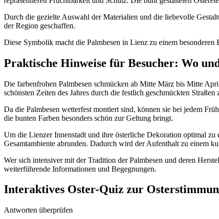
repräsentieren Fruchtbarkeit und Schutz. Die bunt gestalteten Oster
Durch die gezielte Auswahl der Materialien und die liebevolle Gestal
der Region geschaffen.
Diese Symbolik macht die Palmbesen in Lienz zu einem besonderen Erle
Praktische Hinweise für Besucher: Wo un
Die farbenfrohen Palmbesen schmücken ab Mitte März bis Mitte April 
schönsten Zeiten des Jahres durch die festlich geschmückten Straßen
Da die Palmbesen wetterfest montiert sind, können sie bei jedem Früh
die bunten Farben besonders schön zur Geltung bringt.
Um die Lienzer Innenstadt und ihre österliche Dekoration optimal zu 
Gesamtambiente abrunden. Dadurch wird der Aufenthalt zu einem kult
Wer sich intensiver mit der Tradition der Palmbesen und deren Herste
weiterführende Informationen und Begegnungen.
Interaktives Oster-Quiz zur Osterstimmun
Antworten überprüfen