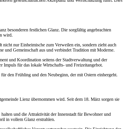
ärkeren gesellschaftlichen Akzeptanz und Wertschätzung führt. Dies
nz besonderen festlichen Glanz. Die sorgfältig angebrachten
n wird.
ädt nicht nur Einheimische zum Verweilen ein, sondern zieht auch
rme und Gemeinschaft aus und verbindet Tradition mit Moderne.
ment und Koordination seitens der Stadtverwaltung und der
r Impuls für das lokale Wirtschafts- und Freizeitangebot.
ür den Frühling und den Neubeginn, der mit Ostern einhergeht.
adtgemeinde Lienz übernommen wird. Seit dem 18. März sorgen sie
 halten und die Attraktivität der Innenstadt für Bewohner und
ril in vollem Glanz erstrahlen.