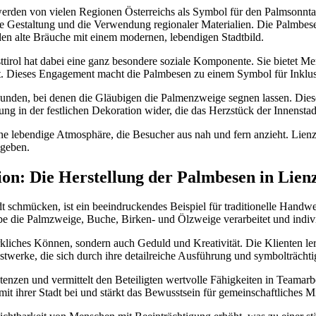
d werden von vielen Regionen Österreichs als Symbol für den Palmsonnt
olle Gestaltung und die Verwendung regionaler Materialien. Die Palmb
en alte Bräuche mit einem modernen, lebendigen Stadtbild.
tirol hat dabei eine ganz besondere soziale Komponente. Sie bietet Me
aft. Dieses Engagement macht die Palmbesen zu einem Symbol für Inklu
unden, bei denen die Gläubigen die Palmenzweige segnen lassen. Dies
ung in der festlichen Dekoration wider, die das Herzstück der Innenstad
e lebendige Atmosphäre, die Besucher aus nah und fern anzieht. Lienz nu
ugeben.
ion: Die Herstellung der Palmbesen in Lien
t schmücken, ist ein beeindruckendes Beispiel für traditionelle Handwe
abe die Palmzweige, Buche, Birken- und Ölzweige verarbeitet und indivi
kliches Können, sondern auch Geduld und Kreativität. Die Klienten ler
stwerke, die sich durch ihre detailreiche Ausführung und symbolträcht
tenzen und vermittelt den Beteiligten wertvolle Fähigkeiten in Teama
mit ihrer Stadt bei und stärkt das Bewusstsein für gemeinschaftliches M