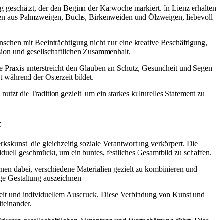
ag geschätzt, der den Beginn der Karwoche markiert. In Lienz erhalten
esen aus Palmzweigen, Buchs, Birkenweiden und Ölzweigen, liebevoll
nschen mit Beeinträchtigung nicht nur eine kreative Beschäftigung,
sion und gesellschaftlichen Zusammenhalt.
e Praxis unterstreicht den Glauben an Schutz, Gesundheit und Segen
t während der Osterzeit bildet.
tzt die Tradition gezielt, um ein starkes kulturelles Statement zu
z
rkskunst, die gleichzeitig soziale Verantwortung verkörpert. Die
duell geschmückt, um ein buntes, festliches Gesamtbild zu schaffen.
nen dabei, verschiedene Materialien gezielt zu kombinieren und
ige Gestaltung auszeichnen.
rbeit und individuellem Ausdruck. Diese Verbindung von Kunst und
iteinander.