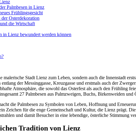
 Lienz
 der Palmbesen in Lienz
neues Frühlingsgesicht
 der Osterdekoration
und die Wirtschaft
en in Lienz bewundert werden können
n?
e malerische Stadt Lienz zum Leben, sondern auch die Innenstadt erstr
entlang der Messinggasse, Kreuzgasse und erstmals auch der Zwergerga
hafte Atmosphäre, die sowohl das Osterfest als auch den Frühling feier
ail insgesamt 27 Palmbesen aus Palmzweigen, Buchs, Birkenweiden und 
 macht die Palmbesen zu Symbolen von Leben, Hoffnung und Erneuerun
in Zeichen für die enge Gemeinschaft und Kultur, die Lienz prägt. Die
rstrahlen und damit Besucher in eine lebendige, österliche Stimmung ve
ichen Tradition von Lienz