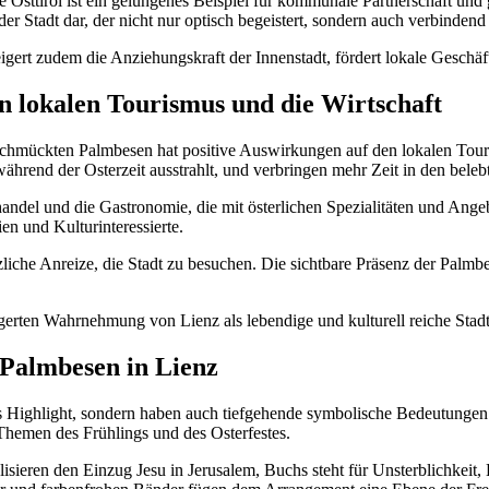
sttirol ist ein gelungenes Beispiel für kommunale Partnerschaft und 
r Stadt dar, der nicht nur optisch begeistert, sondern auch verbindend 
eigert zudem die Anziehungskraft der Innenstadt, fördert lokale Geschä
 lokalen Tourismus und die Wirtschaft
eschmückten Palmbesen hat positive Auswirkungen auf den lokalen Tour
ährend der Osterzeit ausstrahlt, und verbringen mehr Zeit in den beleb
andel und die Gastronomie, die mit österlichen Spezialitäten und Ange
en und Kulturinteressierte.
iche Anreize, die Stadt zu besuchen. Die sichtbare Präsenz der Palmbese
eigerten Wahrnehmung von Lienz als lebendige und kulturell reiche Stadt
 Palmbesen in Lienz
hes Highlight, sondern haben auch tiefgehende symbolische Bedeutun
Themen des Frühlings und des Osterfestes.
isieren den Einzug Jesu in Jerusalem, Buchs steht für Unsterblichkei