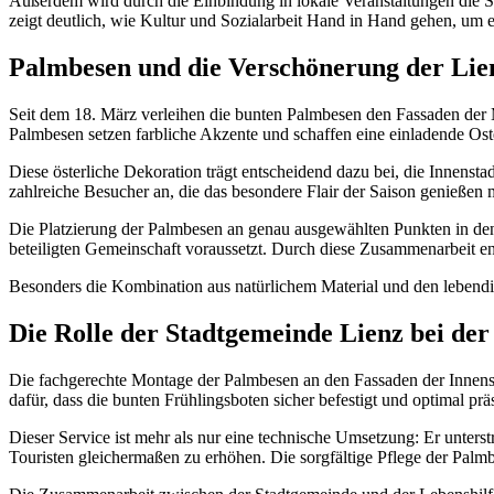
Außerdem wird durch die Einbindung in lokale Veranstaltungen die Si
zeigt deutlich, wie Kultur und Sozialarbeit Hand in Hand gehen, um e
Palmbesen und die Verschönerung der Lien
Seit dem 18. März verleihen die bunten Palmbesen den Fassaden der 
Palmbesen setzen farbliche Akzente und schaffen eine einladende Os
Diese österliche Dekoration trägt entscheidend dazu bei, die Innenst
zahlreiche Besucher an, die das besondere Flair der Saison genießen
Die Platzierung der Palmbesen an genau ausgewählten Punkten in den
beteiligten Gemeinschaft voraussetzt. Durch diese Zusammenarbeit ents
Besonders die Kombination aus natürlichem Material und den lebend
Die Rolle der Stadtgemeinde Lienz bei de
Die fachgerechte Montage der Palmbesen an den Fassaden der Innenst
dafür, dass die bunten Frühlingsboten sicher befestigt und optimal pr
Dieser Service ist mehr als nur eine technische Umsetzung: Er unters
Touristen gleichermaßen zu erhöhen. Die sorgfältige Pflege der Palmbe