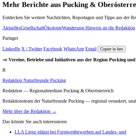
Mehr Berichte aus Pucking & Oberösterre
Entdecken Sie weitere Nachrichten, Reportagen und Tipps aus der Re
Aktuelles
Gesellschaft
Ökologie
Wanderung
Hinweis an die Redaktion
Partager
LinkedIn
X / Twitter
Facebook
WhatsApp
Email
Copier le lien
📣
Vereine, Betriebe und Initiativen aus der Region Pucking und
R
Redaktion Naturfreunde Pucking
Redaktion — Regionalmedium Pucking & Oberösterreich
Redaktionsteam der Naturfreunde Pucking — regional verankert, unabh
Mehr über die Redaktion →
Das könnte Sie auch interessieren
LLA Lienz glänzt bei Forstwettbewerben auf Landes- und