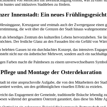
chtbarkeit von Menschen mit Beeinträchtigung erhöht, was zu einer st
in buntes und inklusives Stadtleben zu fördern.
zer Innenstadt: Ein neues Frühlingsgesicht
Messinggasse, Kreuzgasse und erstmals auch der Zwergergasse einen ga
terstimmung, die weit über die Grenzen der Stadt hinaus wahrgenomme
adt als lebendiges Zentrum des kulturellen Lebens hervorzuheben. Sie l
 möchten. Der festliche Glanz an den Fassaden löst ein Gefühl von Wä
 belebten Gassen ist ein durchdachtes Konzept, das intensives Engage
teht nicht nur ein ästhetischer Mehrwert, sondern auch ein nachhaltige
igen Farben macht die Palmbesen zu einem unverwechselbaren Symbol f
r Pflege und Montage der Osterdekoration
adt ist eine anspruchsvolle Aufgabe, die von den Mitarbeitern der St
äsentiert werden, um den größtmöglichen visuellen Effekt zu erzielen.
treicht das Engagement der Gemeinde, traditionelle Bräuche lebendig zu
sen während der gesamten Osterzeit garantiert, dass diese bis Mitte Ap