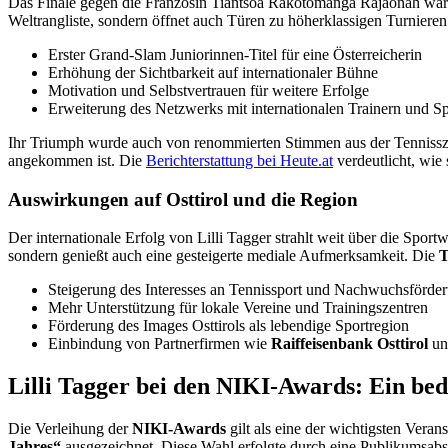
Das Finale gegen die Französin Tiantsoa Rakotomanga Rajaonah war ein
Weltrangliste, sondern öffnet auch Türen zu höherklassigen Turnieren u
Erster Grand-Slam Juniorinnen-Titel für eine Österreicherin
Erhöhung der Sichtbarkeit auf internationaler Bühne
Motivation und Selbstvertrauen für weitere Erfolge
Erweiterung des Netzwerks mit internationalen Trainern und S
Ihr Triumph wurde auch von renommierten Stimmen aus der Tennisszene
angekommen ist. Die
Berichterstattung bei Heute.at
verdeutlicht, wie
Auswirkungen auf Osttirol und die Region
Der internationale Erfolg von Lilli Tagger strahlt weit über die Spo
sondern genießt auch eine gesteigerte mediale Aufmerksamkeit. Die
T
Steigerung des Interesses an Tennissport und Nachwuchsförde
Mehr Unterstützung für lokale Vereine und Trainingszentren
Förderung des Images Osttirols als lebendige Sportregion
Einbindung von Partnerfirmen wie
Raiffeisenbank Osttirol
u
Lilli Tagger bei den NIKI-Awards: Ein be
Die Verleihung der
NIKI-Awards
gilt als eine der wichtigsten Vera
Jahres“
ausgezeichnet. Diese Wahl erfolgte durch eine Publikumsabs