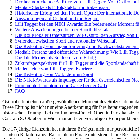
Der beeindruckende Aufstieg von Lilli Tagger: Von Osttirol auf
Mentale Stärke als Erfolgsfaktor im Spitzensport
Historischer Erfolg bei den French Open: Der internationale D
Auswirkungen auf Osttirol und die Region
Lilli Tagger bei den NIKI-Awards: Ein bedeutender Moment für
Weitere Auszeichnungen bei der Sporthilfe-Gala
Die Rolle lokaler Unterstützer: Wie Osttirol den Aufstieg von Li
Synergien zwischen Sport und regionaler Wirtschaft
Die Bedeutung von Jugendförderung und Nachwuchstalenten im
Mediale Präsenz und öffentliche Wahrnehmung: Wie Lilli Tagge
Digitale Medien als Schlüssel zum Erfolg
Zukunftsperspektiven für Lilli Tagger und die Sportlandschaft i
Meilensteine von Lilli Taggers Karriere
Die Bedeutung von Vorbildern im Sport
Die NIKI-Awards als Impulsgeber für den österreichischen N
Prominente Laudatoren und Gäste bei der Gala
FAQ
Osttirol erlebt einen außergewöhnlichen Moment des Stolzes, denn 
Diese Ehrung ist nicht nur eine Anerkennung für ihre herausragenden
historischen Triumph bei den Junioren-French Open in Paris hat sie ne
Gala am 8. Oktober in Wien markiert den vorläufigen Höhepunkt einer 
Die 17-jährige Lienzerin hat mit ihren Erfolgen nicht nur persönliche
Tiantsoa Rakotomanga Rajaonah im Finale unterstreicht ihre Beständigk