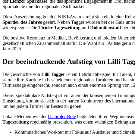
der
Lienzer Sparkasse
, die das sportliche Engagement in Tirol nachh
Sporttalente und der regionalen Sichtbarkeit.
Diese Auszeichnung bei den NIKI-Awards reiht sich ein in eine Reihe v
Sportler des Jahres
geehrt. Neben Tagger wurden bei der Gala unter
widerspiegelt. Die
Tiroler Tageszeitung
und
Dolomitenstadt
bericht
Die positive Resonanz in Medien, Bevölkerung und lokalen Unternehmen
gesellschaftlichen Zusammenhalt stärkt. Die Wahl zur „Aufsteigerin d
Jahr 2025.
Der beeindruckende Aufstieg von Lilli Tagg
Die Geschichte von
Lilli Tagger
ist ein Lehrbuchbeispiel für Talent, 
startete ihre Karriere in bescheidenen regionalen Turnieren und hat s
Turniersiege eingebracht, sondern auch einen enormen Sprung von 12
Dieser spektakuläre Aufstieg ist vor allem der konsequenten Trainingsa
Einstellung, konnte sie sich in der harten Konkurrenz des internation
um bei jedem Turnier ihr Bestes zu geben.
Lokale Medien wie der
Osttiroler Bote
begleiteten ihren Weg intensiv
Tageszeitung
regelmäßig präsentiert, was einen wichtigen Beitrag z
Kontinuierliches Workout mit Fokus auf Ausdauer und Schnelli