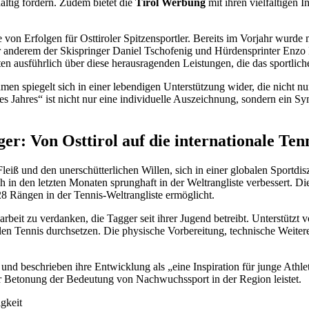
altig fördern. Zudem bietet die
Tirol Werbung
mit ihren vielfältigen 
on Erfolgen für Osttiroler Spitzensportler. Bereits im Vorjahr wurde m
 anderem der Skispringer Daniel Tschofenig und Hürdensprinter Enzo D
en ausführlich über diese herausragenden Leistungen, die das sportliche
 spiegelt sich in einer lebendigen Unterstützung wider, die nicht nur
es Jahres“ ist nicht nur eine individuelle Auszeichnung, sondern ein S
er: Von Osttirol auf die internationale Te
Fleiß und den unerschütterlichen Willen, sich in einer globalen Sportdis
ich in den letzten Monaten sprunghaft in der Weltrangliste verbessert. 
8 Rängen in der Tennis-Weltrangliste ermöglicht.
rbeit zu verdanken, die Tagger seit ihrer Jugend betreibt. Unterstützt v
alen Tennis durchsetzen. Die physische Vorbereitung, technische Weiter
 und beschrieben ihre Entwicklung als „eine Inspiration für junge Athle
ur Betonung der Bedeutung von Nachwuchssport in der Region leistet.
gkeit