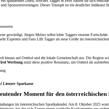
 spannendes Duell, welches Tagger in zwei Sätzen für sich entschied (7
nd Sponsorenverträgen. Dieser Triumph ist ein deutlicher Indikator für d
ponsoren
 gewürdigt. Jürgen Melzer selbst lobte Taggers enorme Fortschritte al
 sehr Experten und Fans Lilli Tagger als neue Größe im österreichische
rtwelt hinaus auf Osttirol und die lokale Gemeinschaft aus. Die Region
irol Werbung
nutzt diese positive Resonanz, um Osttirol als aufstreb
rung
nd
Lienzer Sparkasse
deutender Moment für den österreichischen 
nstaltungen im österreichischen Sportkalender. Am 8. Oktober 2025 wurd
timmung, bei der sich Tagger gegen namhafte Konkurrenten aus andere