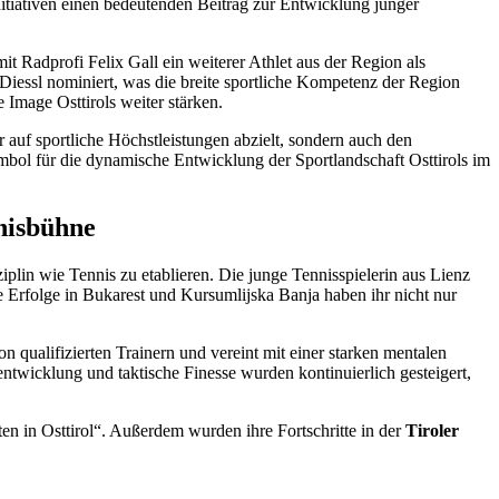
Initiativen einen bedeutenden Beitrag zur Entwicklung junger
it Radprofi Felix Gall ein weiterer Athlet aus der Region als
iessl nominiert, was die breite sportliche Kompetenz der Region
 Image Osttirols weiter stärken.
 auf sportliche Höchstleistungen abzielt, sondern auch den
ymbol für die dynamische Entwicklung der Sportlandschaft Osttirols im
nnisbühne
ziplin wie Tennis zu etablieren. Die junge Tennisspielerin aus Lienz
Die Erfolge in Bukarest und Kursumlijska Banja haben ihr nicht nur
on qualifizierten Trainern und vereint mit einer starken mentalen
entwicklung und taktische Finesse wurden kontinuierlich gesteigert,
ten in Osttirol“. Außerdem wurden ihre Fortschritte in der
Tiroler