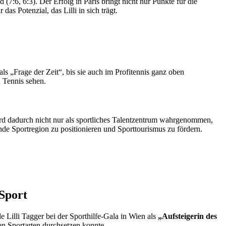
:6, 6:3). Der Erfolg in Paris bringt nicht nur Punkte für die
as Potenzial, das Lilli in sich trägt.
s „Frage der Zeit“, bis sie auch im Profitennis ganz oben
n Tennis sehen.
 wird dadurch nicht nur als sportliches Talentzentrum wahrgenommen,
ende Sportregion zu positionieren und Sporttourismus zu fördern.
Sport
e Lilli Tagger bei der Sporthilfe-Gala in Wien als
„Aufsteigerin des
n Sportarten durchsetzen konnte.