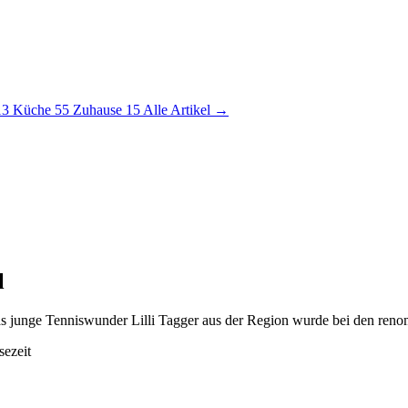
13
Küche
55
Zuhause
15
Alle Artikel →
l
das junge Tenniswunder Lilli Tagger aus der Region wurde bei den re
sezeit