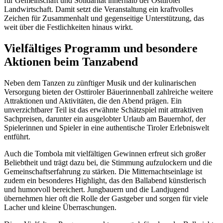
für Gemeinschaft und Solidarität innerhalb der Osttiroler
Landwirtschaft. Damit setzt die Veranstaltung ein kraftvolles
Zeichen für Zusammenhalt und gegenseitige Unterstützung, das
weit über die Festlichkeiten hinaus wirkt.
Vielfältiges Programm und besondere
Aktionen beim Tanzabend
Neben dem Tanzen zu zünftiger Musik und der kulinarischen
Versorgung bieten der Osttiroler Bäuerinnenball zahlreiche weitere
Attraktionen und Aktivitäten, die den Abend prägen. Ein
unverzichtbarer Teil ist das erwähnte Schätzspiel mit attraktiven
Sachpreisen, darunter ein ausgelobter Urlaub am Bauernhof, der
Spielerinnen und Spieler in eine authentische Tiroler Erlebniswelt
entführt.
Auch die Tombola mit vielfältigen Gewinnen erfreut sich großer
Beliebtheit und trägt dazu bei, die Stimmung aufzulockern und die
Gemeinschaftserfahrung zu stärken. Die Mitternachtseinlage ist
zudem ein besonderes Highlight, das den Ballabend künstlerisch
und humorvoll bereichert. Jungbauern und die Landjugend
übernehmen hier oft die Rolle der Gastgeber und sorgen für viele
Lacher und kleine Überraschungen.