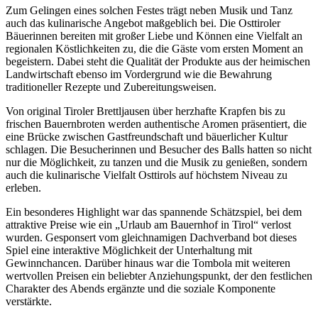
Zum Gelingen eines solchen Festes trägt neben Musik und Tanz
auch das kulinarische Angebot maßgeblich bei. Die Osttiroler
Bäuerinnen bereiten mit großer Liebe und Können eine Vielfalt an
regionalen Köstlichkeiten zu, die die Gäste vom ersten Moment an
begeistern. Dabei steht die Qualität der Produkte aus der heimischen
Landwirtschaft ebenso im Vordergrund wie die Bewahrung
traditioneller Rezepte und Zubereitungsweisen.
Von original Tiroler Brettljausen über herzhafte Krapfen bis zu
frischen Bauernbroten werden authentische Aromen präsentiert, die
eine Brücke zwischen Gastfreundschaft und bäuerlicher Kultur
schlagen. Die Besucherinnen und Besucher des Balls hatten so nicht
nur die Möglichkeit, zu tanzen und die Musik zu genießen, sondern
auch die kulinarische Vielfalt Osttirols auf höchstem Niveau zu
erleben.
Ein besonderes Highlight war das spannende Schätzspiel, bei dem
attraktive Preise wie ein „Urlaub am Bauernhof in Tirol“ verlost
wurden. Gesponsert vom gleichnamigen Dachverband bot dieses
Spiel eine interaktive Möglichkeit der Unterhaltung mit
Gewinnchancen. Darüber hinaus war die Tombola mit weiteren
wertvollen Preisen ein beliebter Anziehungspunkt, der den festlichen
Charakter des Abends ergänzte und die soziale Komponente
verstärkte.