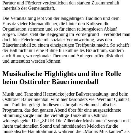
Partner und Förderer verdeutlichen den starken Zusammenhalt
innerhalb der Gemeinschaft.
Die Veranstaltung lebt von der langjährigen Tradition und dem
Einsatz vieler Ehrenamtlicher, die hinter den Kulissen die
Organisation stemmen und so für einen reibungslosen Ablauf
sorgen. Dabei steht die Begegnung im Vordergrund – verbindet man
doch hier Feierfreude mit sozialer Verantwortung, was den
Bäuerinnenball zu einem einzigartigen Treffpunkt macht. So schafft
der Ball nicht nur eine Bühne für kulturelles Brauchtum, sondern
auch Raum, wo regionale Themen und Anliegen offen diskutiert
und unterstützt werden können.
Musikalische Highlights und ihre Rolle
beim Osttiroler Bäuerinnenball
Musik und Tanz sind Herzstücke jeder Ballveranstaltung, und beim
Osttiroler Bäuerinnenball wird hier besonders viel Wert auf Qualität
und Tradition gelegt. In diesem Jahr gab es ein musikalisches
Programm, das den ganzen Abend über für eine ausgezeichnete
Stimmung sorgte und die vielfältige Tanzkultur Osttirols
widerspiegelte. Die „ZPUR Die Zillertaler Musikanten“ sorgten mit
ihrem traditionellen Sound und mitreißenden Melodien für die
musikalische Hauptrahmung, während die „Mödris Musikanten“ als