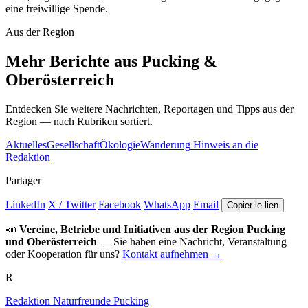
eine freiwillige Spende.
Aus der Region
Mehr Berichte aus Pucking &
Oberösterreich
Entdecken Sie weitere Nachrichten, Reportagen und Tipps aus der
Region — nach Rubriken sortiert.
Aktuelles
Gesellschaft
Ökologie
Wanderung
Hinweis an die
Redaktion
Partager
LinkedIn
X / Twitter
Facebook
WhatsApp
Email
Copier le lien
📣
Vereine, Betriebe und Initiativen aus der Region Pucking
und Oberösterreich
— Sie haben eine Nachricht, Veranstaltung
oder Kooperation für uns?
Kontakt aufnehmen →
R
Redaktion Naturfreunde Pucking