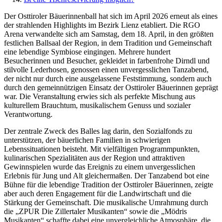
Der Osttiroler Bäuerinnenball hat sich im April 2026 erneut als eines
der strahlenden Highlights im Bezirk Lienz etabliert. Die RGO
Arena verwandelte sich am Samstag, dem 18. April, in den größten
festlichen Ballsaal der Region, in dem Tradition und Gemeinschaft
eine lebendige Symbiose eingingen. Mehrere hundert
Besucherinnen und Besucher, gekleidet in farbenfrohe Dirndl und
stilvolle Lederhosen, genossen einen unvergesslichen Tanzabend,
der nicht nur durch eine ausgelassene Feststimmung, sondern auch
durch den gemeinnützigen Einsatz der Osttiroler Bäuerinnen geprägt
war. Die Veranstaltung erwies sich als perfekte Mischung aus
kulturellem Brauchtum, musikalischem Genuss und sozialer
Verantwortung.
Der zentrale Zweck des Balles lag darin, den Sozialfonds zu
unterstützen, der bäuerlichen Familien in schwierigen
Lebenssituationen beisteht. Mit vielfältigen Programmpunkten,
kulinarischen Spezialitäten aus der Region und attraktiven
Gewinnspielen wurde das Ereignis zu einem unvergesslichen
Erlebnis für Jung und Alt gleichermaßen. Der Tanzabend bot eine
Bühne für die lebendige Tradition der Osttiroler Bäuerinnen, zeigte
aber auch deren Engagement für die Landwirtschaft und die
Stärkung der Gemeinschaft. Die musikalische Umrahmung durch
die „ZPUR Die Zillertaler Musikanten“ sowie die „Mödris
Musikanten“ schaffte dabei eine unvergleichliche Atmosphäre, die