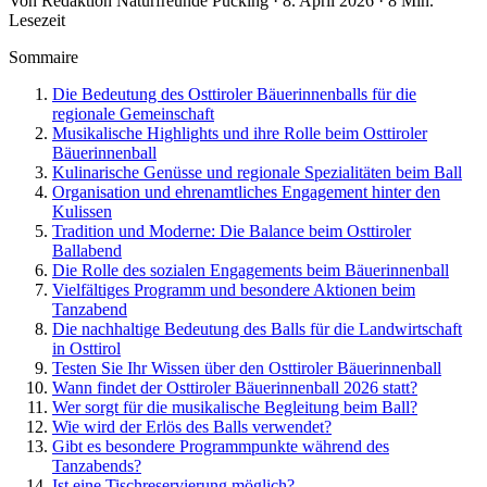
Von Redaktion Naturfreunde Pucking · 8. April 2026 · 8 Min.
Lesezeit
Sommaire
Die Bedeutung des Osttiroler Bäuerinnenballs für die
regionale Gemeinschaft
Musikalische Highlights und ihre Rolle beim Osttiroler
Bäuerinnenball
Kulinarische Genüsse und regionale Spezialitäten beim Ball
Organisation und ehrenamtliches Engagement hinter den
Kulissen
Tradition und Moderne: Die Balance beim Osttiroler
Ballabend
Die Rolle des sozialen Engagements beim Bäuerinnenball
Vielfältiges Programm und besondere Aktionen beim
Tanzabend
Die nachhaltige Bedeutung des Balls für die Landwirtschaft
in Osttirol
Testen Sie Ihr Wissen über den Osttiroler Bäuerinnenball
Wann findet der Osttiroler Bäuerinnenball 2026 statt?
Wer sorgt für die musikalische Begleitung beim Ball?
Wie wird der Erlös des Balls verwendet?
Gibt es besondere Programmpunkte während des
Tanzabends?
Ist eine Tischreservierung möglich?