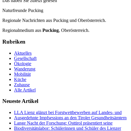
Das haben Sie zuletzt gelesen
Naturfreunde Pucking
Regionale Nachrichten aus Pucking und Oberösterreich.
Regionalmedium aus
Pucking
, Oberösterreich.
Rubriken
Aktuelles
Gesellschaft
Ökologie
Wanderung
Mobilität
Küche
Zuhause
Alle Artikel
Neueste Artikel
LLA Lienz glänzt bei Forstwettbewerben auf Landes- und
Ausgedehnte Impfsessions an den Tiroler Gesundheitsämtern
Lange Nacht der Forschung: Osttirol präsentiert seine
Biodiversitätslabor: Schülerinnen und Schüler des Lienzer