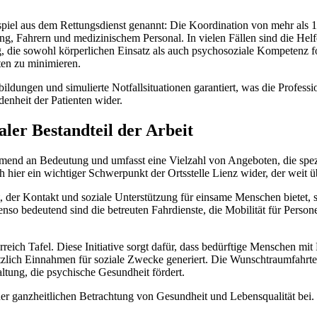
spiel aus dem Rettungsdienst genannt: Die Koordination von mehr als 
ng, Fahrern und medizinischem Personal. In vielen Fällen sind die Helf
g, die sowohl körperlichen Einsatz als auch psychosoziale Kompetenz fo
ten zu minimieren.
ldungen und simulierte Notfallsituationen garantiert, was die Profession
denheit der Patienten wider.
aler Bestandteil der Arbeit
nd an Bedeutung und umfasst eine Vielzahl von Angeboten, die speziel
ch hier ein wichtiger Schwerpunkt der Ortsstelle Lienz wider, der weit 
st, der Kontakt und soziale Unterstützung für einsame Menschen biete
benso bedeutend sind die betreuten Fahrdienste, die Mobilität für Person
reich Tafel. Diese Initiative sorgt dafür, dass bedürftige Menschen mit
tzlich Einnahmen für soziale Zwecke generiert. Die Wunschtraumfahrten
altung, die psychische Gesundheit fördert.
er ganzheitlichen Betrachtung von Gesundheit und Lebensqualität bei. 