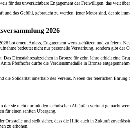
eweis für das unverzichtbare Engagement der Freiwilligen, das weit übe
t und das Gefühl, gebraucht zu werden, jener Motor sind, der sie imme
rtsversammlung 2026
026 bot erneut Anlass, Engagement wertzuschätzen und zu feiern. Neue
Aufnahme bedeutet nicht nur personelle Verstärkung, sondern gibt der O
t. Das Dienstjahresabzeichen in Bronze für zehn Jahre erhielt eine Gru
Anita Pfeifhofer durfte die Verdienstmedaille in Bronze entgegennehm
d die Solidarität innerhalb des Vereins. Neben der feierlichen Ehrun
 in der sie nicht nur mit den technischen Abläufen vertraut gemacht w
en für einen sanften Übergang.
 der Ortsstelle und stellt sicher, dass die Hilfe auch in Zukunft zuverl
chen zu erhöhen.