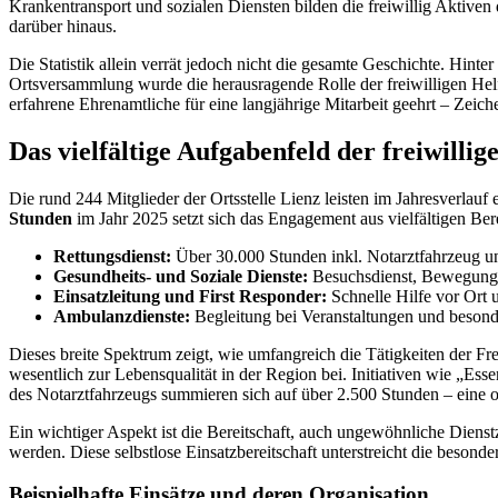
Krankentransport und sozialen Diensten bilden die freiwillig Aktive
darüber hinaus.
Die Statistik allein verrät jedoch nicht die gesamte Geschichte. Hint
Ortsversammlung wurde die herausragende Rolle der freiwilligen Hel
erfahrene Ehrenamtliche für eine langjährige Mitarbeit geehrt – Zei
Das vielfältige Aufgabenfeld der freiwill
Die rund 244 Mitglieder der Ortsstelle Lienz leisten im Jahresverlau
Stunden
im Jahr 2025 setzt sich das Engagement aus vielfältigen B
Rettungsdienst:
Über 30.000 Stunden inkl. Notarztfahrzeug u
Gesundheits- und Soziale Dienste:
Besuchsdienst, Bewegungst
Einsatzleitung und First Responder:
Schnelle Hilfe vor Ort 
Ambulanzdienste:
Begleitung bei Veranstaltungen und besond
Dieses breite Spektrum zeigt, wie umfangreich die Tätigkeiten der Fre
wesentlich zur Lebensqualität in der Region bei. Initiativen wie „
des Notarztfahrzeugs summieren sich auf über 2.500 Stunden – eine of
Ein wichtiger Aspekt ist die Bereitschaft, auch ungewöhnliche Dienst
werden. Diese selbstlose Einsatzbereitschaft unterstreicht die beson
Beispielhafte Einsätze und deren Organisation