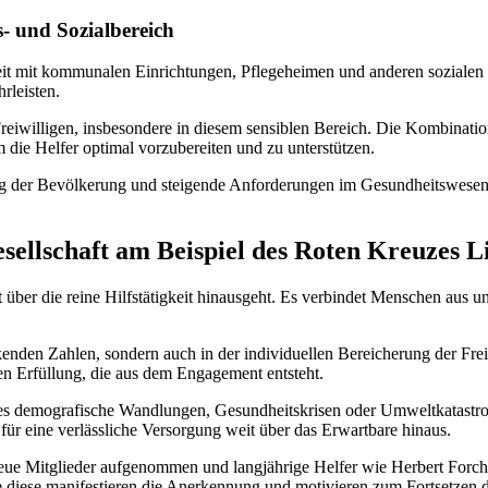
- und Sozialbereich
eit mit kommunalen Einrichtungen, Pflegeheimen und anderen sozialen 
rleisten.
eiwilligen, insbesondere in diesem sensiblen Bereich. Die Kombinati
die Helfer optimal vorzubereiten und zu unterstützen.
ung der Bevölkerung und steigende Anforderungen im Gesundheitswesen, e
sellschaft am Beispiel des Roten Kreuzes L
 über die reine Hilfstätigkeit hinausgeht. Es verbindet Menschen aus 
enden Zahlen, sondern auch in der individuellen Bereicherung der Freiw
n Erfüllung, die aus dem Engagement entsteht.
es demografische Wandlungen, Gesundheitskrisen oder Umweltkatastrophe
 für eine verlässliche Versorgung weit über das Erwartbare hinaus.
neue Mitglieder aufgenommen und langjährige Helfer wie Herbert Forch
 diese manifestieren die Anerkennung und motivieren zum Fortsetzen