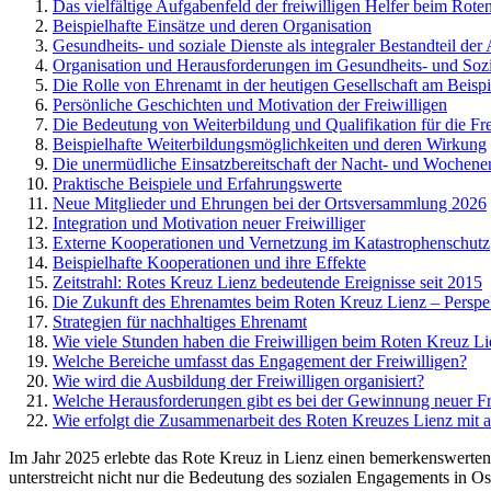
Das vielfältige Aufgabenfeld der freiwilligen Helfer beim Rot
Beispielhafte Einsätze und deren Organisation
Gesundheits- und soziale Dienste als integraler Bestandteil der 
Organisation und Herausforderungen im Gesundheits- und Sozi
Die Rolle von Ehrenamt in der heutigen Gesellschaft am Beisp
Persönliche Geschichten und Motivation der Freiwilligen
Die Bedeutung von Weiterbildung und Qualifikation für die Fr
Beispielhafte Weiterbildungsmöglichkeiten und deren Wirkung
Die unermüdliche Einsatzbereitschaft der Nacht- und Wochene
Praktische Beispiele und Erfahrungswerte
Neue Mitglieder und Ehrungen bei der Ortsversammlung 2026
Integration und Motivation neuer Freiwilliger
Externe Kooperationen und Vernetzung im Katastrophenschutz
Beispielhafte Kooperationen und ihre Effekte
Zeitstrahl: Rotes Kreuz Lienz bedeutende Ereignisse seit 2015
Die Zukunft des Ehrenamtes beim Roten Kreuz Lienz – Perspe
Strategien für nachhaltiges Ehrenamt
Wie viele Stunden haben die Freiwilligen beim Roten Kreuz Lie
Welche Bereiche umfasst das Engagement der Freiwilligen?
Wie wird die Ausbildung der Freiwilligen organisiert?
Welche Herausforderungen gibt es bei der Gewinnung neuer Fr
Wie erfolgt die Zusammenarbeit des Roten Kreuzes Lienz mit 
Im Jahr 2025 erlebte das Rote Kreuz in Lienz einen bemerkenswerten 
unterstreicht nicht nur die Bedeutung des sozialen Engagements in Os