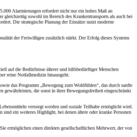
15.000 Alarmierungen erfordert nicht nur ein hohes Maß an
er gleichzeitig sowohl im Bereich des Krankentransports als auch bei
rdert. Die strategische Planung der Einsätze nutzt moderne
alität der Freiwilligen zusätzlich stärkt. Der Erfolg dieses Systems
l auf die Bedürfnisse älterer und hilfsbedürftiger Menschen
über reine Notfallmedizin hinausgeht.
t, sowie das Programm „Bewegung zum Wohlfühlen“, das durch sanfte
en gewährleisten, die sonst in ihrer Bewegungsfreiheit eingeschränkt
 Lebensmitteln versorgt werden und soziale Teilhabe ermöglicht wird.
 sind ein weiteres Highlight, bei denen ältere oder kranke Personen
Sie ermöglichen einen direkten gesellschaftlichen Mehrwert, der von