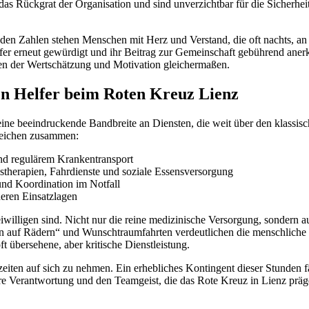
n das Rückgrat der Organisation und sind unverzichtbar für die Sicher
er den Zahlen stehen Menschen mit Herz und Verstand, die oft nachts, a
fer erneut gewürdigt und ihr Beitrag zur Gemeinschaft gebührend aner
chen der Wertschätzung und Motivation gleichermaßen.
igen Helfer beim Roten Kreuz Lienz
f eine beeindruckende Bandbreite an Diensten, die weit über den klassi
ereichen zusammen:
nd regulärem Krankentransport
herapien, Fahrdienste und soziale Essensversorgung
und Koordination im Notfall
eren Einsatzlagen
iwilligen sind. Nicht nur die reine medizinische Versorgung, sondern a
Essen auf Rädern“ und Wunschtraumfahrten verdeutlichen die menschlic
t übersehene, aber kritische Dienstleistung.
zeiten auf sich zu nehmen. Ein erhebliches Kontingent dieser Stunden fä
dere Verantwortung und den Teamgeist, die das Rote Kreuz in Lienz präg