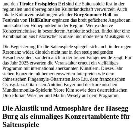
und den
Tiroler Festspielen Erl
sind die Saitenspiele fest in der
regionalen und überregionalen Kulturlandschaft verwurzelt. Auch
lokale Kulturveranstaltungen wie der
BurgSommer Hall
und
Festivals von
HallKultur
ergänzen das breit gefächerte Angebot an
musikalischen Höhepunkten in der Region. Wer exklusive
Konzerterlebnisse in besonderem Ambiente schätzt, findet hier eine
Kombination aus historischer Kulisse und modernem Musikgenuss.
Die Begeisterung für die Saitenspiele spiegelt sich auch in der regen
Resonanz wider, die sich nicht nur in den stetig steigenden
Besucherzahlen, sondern auch in der treuen Fangemeinde zeigt. Für
das Jahr 2025 erwarten die Veranstalter erneut ein vielfältiges
Programm mit international anerkannten Künstlern. Dieses Jahr
stehen Konzerte mit bemerkenswerten Interpreten wie dem
chinesischen Fingerstyle-Gitarristen Jaco Liu, dem französischen
Gypsy-Jazz-Gitarristen Antoine Boyer und der koreanischen
Mundharmonika-Spielerin Yeore Kim sowie dem österreichischen
Duo Florian Wilscher und Martin Wesely auf dem Programm.
Die Akustik und Atmosphäre der Hasegg
Burg als einmaliges Konzertambiente für
Saitenspiele