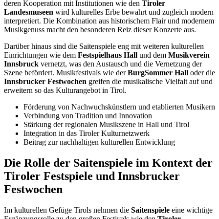
deren Kooperation mit Institutionen wie den
Tiroler
Landesmuseen
wird kulturelles Erbe bewahrt und zugleich modern
interpretiert. Die Kombination aus historischem Flair und modernem
Musikgenuss macht den besonderen Reiz dieser Konzerte aus.
Darüber hinaus sind die Saitenspiele eng mit weiteren kulturellen
Einrichtungen wie dem
Festspielhaus Hall
und dem
Musikverein
Innsbruck
vernetzt, was den Austausch und die Vernetzung der
Szene befördert. Musikfestivals wie der
BurgSommer Hall
oder die
Innsbrucker Festwochen
greifen die musikalische Vielfalt auf und
erweitern so das Kulturangebot in Tirol.
Förderung von Nachwuchskünstlern und etablierten Musikern
Verbindung von Tradition und Innovation
Stärkung der regionalen Musikszene in Hall und Tirol
Integration in das Tiroler Kulturnetzwerk
Beitrag zur nachhaltigen kulturellen Entwicklung
Die Rolle der Saitenspiele im Kontext der
Tiroler Festspiele und Innsbrucker
Festwochen
Im kulturellen Gefüge Tirols nehmen die
Saitenspiele
eine wichtige
Ergänzungsrolle zu den großen Festivals wie den
Tiroler