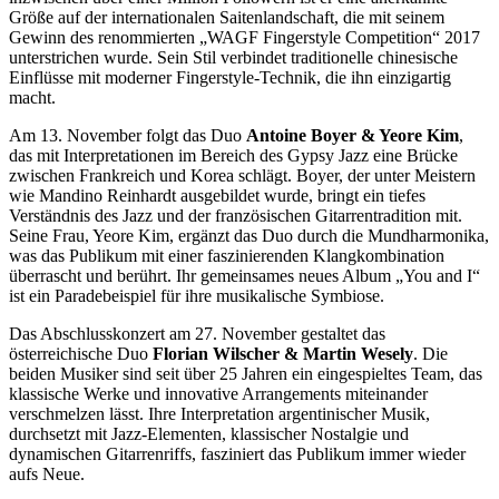
Größe auf der internationalen Saitenlandschaft, die mit seinem
Gewinn des renommierten „WAGF Fingerstyle Competition“ 2017
unterstrichen wurde. Sein Stil verbindet traditionelle chinesische
Einflüsse mit moderner Fingerstyle-Technik, die ihn einzigartig
macht.
Am 13. November folgt das Duo
Antoine Boyer & Yeore Kim
,
das mit Interpretationen im Bereich des Gypsy Jazz eine Brücke
zwischen Frankreich und Korea schlägt. Boyer, der unter Meistern
wie Mandino Reinhardt ausgebildet wurde, bringt ein tiefes
Verständnis des Jazz und der französischen Gitarrentradition mit.
Seine Frau, Yeore Kim, ergänzt das Duo durch die Mundharmonika,
was das Publikum mit einer faszinierenden Klangkombination
überrascht und berührt. Ihr gemeinsames neues Album „You and I“
ist ein Paradebeispiel für ihre musikalische Symbiose.
Das Abschlusskonzert am 27. November gestaltet das
österreichische Duo
Florian Wilscher & Martin Wesely
. Die
beiden Musiker sind seit über 25 Jahren ein eingespieltes Team, das
klassische Werke und innovative Arrangements miteinander
verschmelzen lässt. Ihre Interpretation argentinischer Musik,
durchsetzt mit Jazz-Elementen, klassischer Nostalgie und
dynamischen Gitarrenriffs, fasziniert das Publikum immer wieder
aufs Neue.