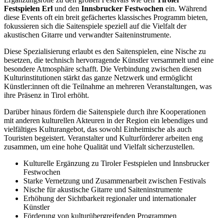
Festspielen Erl
und den
Innsbrucker Festwochen
ein. Während
diese Events oft ein breit gefächertes klassisches Programm bieten,
fokussieren sich die Saitenspiele speziell auf die Vielfalt der
akustischen Gitarre und verwandter Saiteninstrumente.
Diese Spezialisierung erlaubt es den Saitenspielen, eine Nische zu
besetzen, die technisch hervorragende Künstler versammelt und eine
besondere Atmosphäre schafft. Die Verbindung zwischen diesen
Kulturinstitutionen stärkt das ganze Netzwerk und ermöglicht
Künstler:innen oft die Teilnahme an mehreren Veranstaltungen, was
ihre Präsenz in Tirol erhöht.
Darüber hinaus fördern die Saitenspiele durch ihre Kooperationen
mit anderen kulturellen Akteuren in der Region ein lebendiges und
vielfältiges Kulturangebot, das sowohl Einheimische als auch
Touristen begeistert. Veranstalter und Kulturförderer arbeiten eng
zusammen, um eine hohe Qualität und Vielfalt sicherzustellen.
Kulturelle Ergänzung zu Tiroler Festspielen und Innsbrucker
Festwochen
Starke Vernetzung und Zusammenarbeit zwischen Festivals
Nische für akustische Gitarre und Saiteninstrumente
Erhöhung der Sichtbarkeit regionaler und internationaler
Künstler
Förderung von kulturübergreifenden Programmen