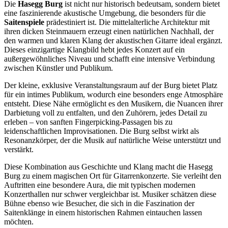
Die
Hasegg Burg
ist nicht nur historisch bedeutsam, sondern bietet
eine faszinierende akustische Umgebung, die besonders für die
Saitenspiele
prädestiniert ist. Die mittelalterliche Architektur mit
ihren dicken Steinmauern erzeugt einen natürlichen Nachhall, der
den warmen und klaren Klang der akustischen Gitarre ideal ergänzt.
Dieses einzigartige Klangbild hebt jedes Konzert auf ein
außergewöhnliches Niveau und schafft eine intensive Verbindung
zwischen Künstler und Publikum.
Der kleine, exklusive Veranstaltungsraum auf der Burg bietet Platz
für ein intimes Publikum, wodurch eine besonders enge Atmosphäre
entsteht. Diese Nähe ermöglicht es den Musikern, die Nuancen ihrer
Darbietung voll zu entfalten, und den Zuhörern, jedes Detail zu
erleben – von sanften Fingerpicking-Passagen bis zu
leidenschaftlichen Improvisationen. Die Burg selbst wirkt als
Resonanzkörper, der die Musik auf natürliche Weise unterstützt und
verstärkt.
Diese Kombination aus Geschichte und Klang macht die Hasegg
Burg zu einem magischen Ort für Gitarrenkonzerte. Sie verleiht den
Auftritten eine besondere Aura, die mit typischen modernen
Konzerthallen nur schwer vergleichbar ist. Musiker schätzen diese
Bühne ebenso wie Besucher, die sich in die Faszination der
Saitenklänge in einem historischen Rahmen eintauchen lassen
möchten.