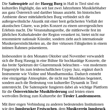
Die
Saitenspiele
auf der
Hasegg Burg
in Hall in Tirol sind ein
kulturelles Highlight, das seit fast zwei Jahrzehnten Musikliebhaber
aus ganz Österreich und darüber hinaus anzieht. Im historischen
Ambiente dieser mittelalterlichen Burg verbindet sich die
außergewöhnliche Akustik mit einer breit gefächerten Vielfalt der
akustischen Gitarre, was jedes Konzert zu einem unvergesslichen
Erlebnis macht. Die Veranstaltungsreihe, die mittlerweile fest im
jährlichen Kulturkalender der Region verankert ist, bietet nicht nur
renommierte nationale Künstler, sondern zieht auch internationale
Musikerpersönlichkeiten an, die ihre virtuosen Fähigkeiten in einem
intimen Rahmen präsentieren.
Insbesondere in den Monaten Oktober und November verwandelt
sich die Burg Hasegg in eine Bühne für hochkarätige Konzerte, die
das breite Spektrum der Gitarrenmusik beleuchten – von modernem
Fingerstyle bis zum leidenschaftlichen Gypsy Jazz, ergänzt durch
Instrumente wie Violine und Mundharmonika. Dadurch entsteht
eine einzigartige Atmosphäre, die nicht nur Musikfans begeistert,
sondern auch die Bedeutung von kultureller Dynamik in Tirol
unterstreicht. Die Saitenspiele fungieren dabei als wichtige Plattform
für die
Österreichische Musikförderung
und leisten einen
wertvollen Beitrag zum Kulturerbe der
Tiroler Landesmuseen
.
Mit ihrer engen Verbindung zu anderen bedeutenden Institutionen
wie den
Innsbrucker Festwochen
, dem
Musikverein Innsbruck