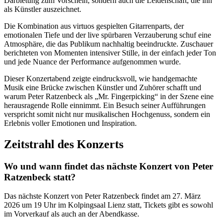
Darbietung zum Vorschein, sondern auch die Leidenschaft, die ihn
als Künstler auszeichnet.
Die Kombination aus virtuos gespielten Gitarrenparts, der
emotionalen Tiefe und der live spürbaren Verzauberung schuf eine
Atmosphäre, die das Publikum nachhaltig beeindruckte. Zuschauer
berichteten von Momenten intensiver Stille, in der einfach jeder Ton
und jede Nuance der Performance aufgenommen wurde.
Dieser Konzertabend zeigte eindrucksvoll, wie handgemachte
Musik eine Brücke zwischen Künstler und Zuhörer schafft und
warum Peter Ratzenbeck als „Mr. Fingerpicking“ in der Szene eine
herausragende Rolle einnimmt. Ein Besuch seiner Aufführungen
verspricht somit nicht nur musikalischen Hochgenuss, sondern ein
Erlebnis voller Emotionen und Inspiration.
Zeitstrahl des Konzerts
Wo und wann findet das nächste Konzert von Peter
Ratzenbeck statt?
Das nächste Konzert von Peter Ratzenbeck findet am 27. März
2026 um 19 Uhr im Kolpingsaal Lienz statt, Tickets gibt es sowohl
im Vorverkauf als auch an der Abendkasse.