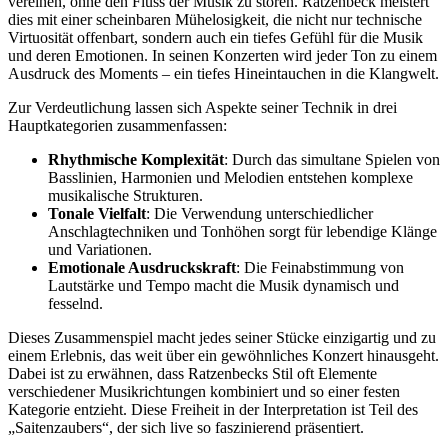
vereinen, ohne den Fluss der Musik zu stören. Ratzenbeck meistert
dies mit einer scheinbaren Mühelosigkeit, die nicht nur technische
Virtuosität offenbart, sondern auch ein tiefes Gefühl für die Musik
und deren Emotionen. In seinen Konzerten wird jeder Ton zu einem
Ausdruck des Moments – ein tiefes Hineintauchen in die Klangwelt.
Zur Verdeutlichung lassen sich Aspekte seiner Technik in drei
Hauptkategorien zusammenfassen:
Rhythmische Komplexität
: Durch das simultane Spielen von
Basslinien, Harmonien und Melodien entstehen komplexe
musikalische Strukturen.
Tonale Vielfalt
: Die Verwendung unterschiedlicher
Anschlagtechniken und Tonhöhen sorgt für lebendige Klänge
und Variationen.
Emotionale Ausdruckskraft
: Die Feinabstimmung von
Lautstärke und Tempo macht die Musik dynamisch und
fesselnd.
Dieses Zusammenspiel macht jedes seiner Stücke einzigartig und zu
einem Erlebnis, das weit über ein gewöhnliches Konzert hinausgeht.
Dabei ist zu erwähnen, dass Ratzenbecks Stil oft Elemente
verschiedener Musikrichtungen kombiniert und so einer festen
Kategorie entzieht. Diese Freiheit in der Interpretation ist Teil des
„Saitenzaubers“, der sich live so faszinierend präsentiert.