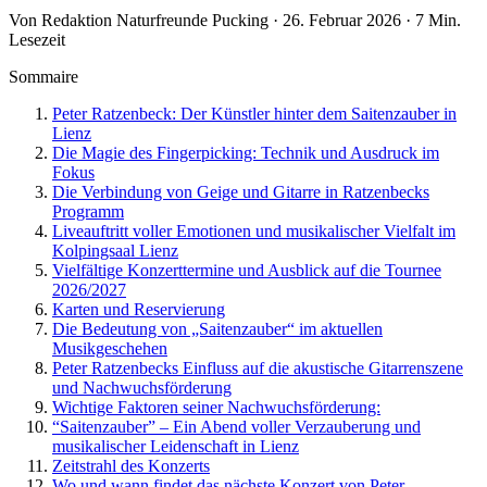
Von Redaktion Naturfreunde Pucking · 26. Februar 2026 · 7 Min.
Lesezeit
Sommaire
Peter Ratzenbeck: Der Künstler hinter dem Saitenzauber in
Lienz
Die Magie des Fingerpicking: Technik und Ausdruck im
Fokus
Die Verbindung von Geige und Gitarre in Ratzenbecks
Programm
Liveauftritt voller Emotionen und musikalischer Vielfalt im
Kolpingsaal Lienz
Vielfältige Konzerttermine und Ausblick auf die Tournee
2026/2027
Karten und Reservierung
Die Bedeutung von „Saitenzauber“ im aktuellen
Musikgeschehen
Peter Ratzenbecks Einfluss auf die akustische Gitarrenszene
und Nachwuchsförderung
Wichtige Faktoren seiner Nachwuchsförderung:
“Saitenzauber” – Ein Abend voller Verzauberung und
musikalischer Leidenschaft in Lienz
Zeitstrahl des Konzerts
Wo und wann findet das nächste Konzert von Peter