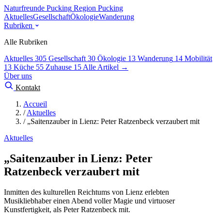
Naturfreunde Pucking
Region Pucking
Aktuelles
Gesellschaft
Ökologie
Wanderung
Rubriken
Alle Rubriken
Aktuelles
305
Gesellschaft
30
Ökologie
13
Wanderung
14
Mobilität
13
Küche
55
Zuhause
15
Alle Artikel →
Über uns
Kontakt
Accueil
/
Aktuelles
/
„Saitenzauber in Lienz: Peter Ratzenbeck verzaubert mit
Aktuelles
„Saitenzauber in Lienz: Peter
Ratzenbeck verzaubert mit
Inmitten des kulturellen Reichtums von Lienz erlebten
Musikliebhaber einen Abend voller Magie und virtuoser
Kunstfertigkeit, als Peter Ratzenbeck mit.