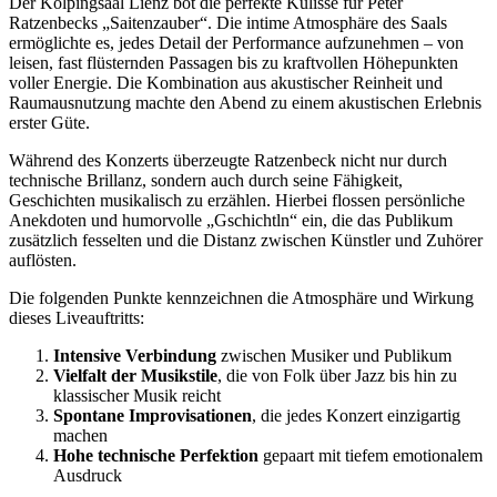
Der Kolpingsaal Lienz bot die perfekte Kulisse für Peter
Ratzenbecks „Saitenzauber“. Die intime Atmosphäre des Saals
ermöglichte es, jedes Detail der Performance aufzunehmen – von
leisen, fast flüsternden Passagen bis zu kraftvollen Höhepunkten
voller Energie. Die Kombination aus akustischer Reinheit und
Raumausnutzung machte den Abend zu einem akustischen Erlebnis
erster Güte.
Während des Konzerts überzeugte Ratzenbeck nicht nur durch
technische Brillanz, sondern auch durch seine Fähigkeit,
Geschichten musikalisch zu erzählen. Hierbei flossen persönliche
Anekdoten und humorvolle „Gschichtln“ ein, die das Publikum
zusätzlich fesselten und die Distanz zwischen Künstler und Zuhörer
auflösten.
Die folgenden Punkte kennzeichnen die Atmosphäre und Wirkung
dieses Liveauftritts:
Intensive Verbindung
zwischen Musiker und Publikum
Vielfalt der Musikstile
, die von Folk über Jazz bis hin zu
klassischer Musik reicht
Spontane Improvisationen
, die jedes Konzert einzigartig
machen
Hohe technische Perfektion
gepaart mit tiefem emotionalem
Ausdruck