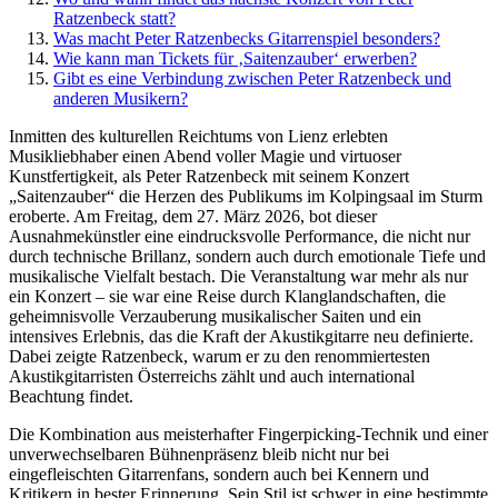
Ratzenbeck statt?
Was macht Peter Ratzenbecks Gitarrenspiel besonders?
Wie kann man Tickets für ‚Saitenzauber‘ erwerben?
Gibt es eine Verbindung zwischen Peter Ratzenbeck und
anderen Musikern?
Inmitten des kulturellen Reichtums von Lienz erlebten
Musikliebhaber einen Abend voller Magie und virtuoser
Kunstfertigkeit, als Peter Ratzenbeck mit seinem Konzert
„Saitenzauber“ die Herzen des Publikums im Kolpingsaal im Sturm
eroberte. Am Freitag, dem 27. März 2026, bot dieser
Ausnahmekünstler eine eindrucksvolle Performance, die nicht nur
durch technische Brillanz, sondern auch durch emotionale Tiefe und
musikalische Vielfalt bestach. Die Veranstaltung war mehr als nur
ein Konzert – sie war eine Reise durch Klanglandschaften, die
geheimnisvolle Verzauberung musikalischer Saiten und ein
intensives Erlebnis, das die Kraft der Akustikgitarre neu definierte.
Dabei zeigte Ratzenbeck, warum er zu den renommiertesten
Akustikgitarristen Österreichs zählt und auch international
Beachtung findet.
Die Kombination aus meisterhafter Fingerpicking-Technik und einer
unverwechselbaren Bühnenpräsenz bleib nicht nur bei
eingefleischten Gitarrenfans, sondern auch bei Kennern und
Kritikern in bester Erinnerung. Sein Stil ist schwer in eine bestimmte