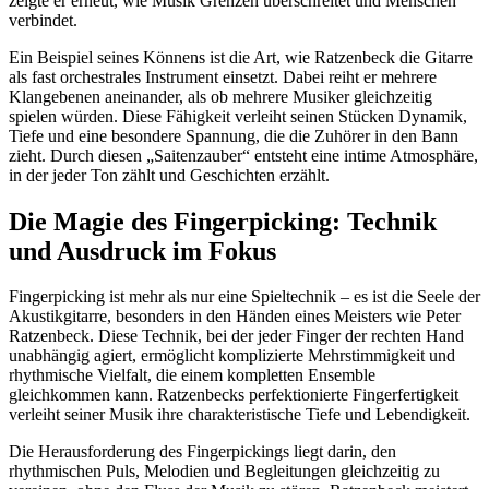
zeigte er erneut, wie Musik Grenzen überschreitet und Menschen
verbindet.
Ein Beispiel seines Könnens ist die Art, wie Ratzenbeck die Gitarre
als fast orchestrales Instrument einsetzt. Dabei reiht er mehrere
Klangebenen aneinander, als ob mehrere Musiker gleichzeitig
spielen würden. Diese Fähigkeit verleiht seinen Stücken Dynamik,
Tiefe und eine besondere Spannung, die die Zuhörer in den Bann
zieht. Durch diesen „Saitenzauber“ entsteht eine intime Atmosphäre,
in der jeder Ton zählt und Geschichten erzählt.
Die Magie des Fingerpicking: Technik
und Ausdruck im Fokus
Fingerpicking ist mehr als nur eine Spieltechnik – es ist die Seele der
Akustikgitarre, besonders in den Händen eines Meisters wie Peter
Ratzenbeck. Diese Technik, bei der jeder Finger der rechten Hand
unabhängig agiert, ermöglicht komplizierte Mehrstimmigkeit und
rhythmische Vielfalt, die einem kompletten Ensemble
gleichkommen kann. Ratzenbecks perfektionierte Fingerfertigkeit
verleiht seiner Musik ihre charakteristische Tiefe und Lebendigkeit.
Die Herausforderung des Fingerpickings liegt darin, den
rhythmischen Puls, Melodien und Begleitungen gleichzeitig zu