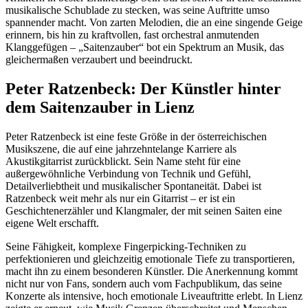
musikalische Schublade zu stecken, was seine Auftritte umso
spannender macht. Von zarten Melodien, die an eine singende Geige
erinnern, bis hin zu kraftvollen, fast orchestral anmutenden
Klanggefügen – „Saitenzauber“ bot ein Spektrum an Musik, das
gleichermaßen verzaubert und beeindruckt.
Peter Ratzenbeck: Der Künstler hinter
dem Saitenzauber in Lienz
Peter Ratzenbeck ist eine feste Größe in der österreichischen
Musikszene, die auf eine jahrzehntelange Karriere als
Akustikgitarrist zurückblickt. Sein Name steht für eine
außergewöhnliche Verbindung von Technik und Gefühl,
Detailverliebtheit und musikalischer Spontaneität. Dabei ist
Ratzenbeck weit mehr als nur ein Gitarrist – er ist ein
Geschichtenerzähler und Klangmaler, der mit seinen Saiten eine
eigene Welt erschafft.
Seine Fähigkeit, komplexe Fingerpicking-Techniken zu
perfektionieren und gleichzeitig emotionale Tiefe zu transportieren,
macht ihn zu einem besonderen Künstler. Die Anerkennung kommt
nicht nur von Fans, sondern auch vom Fachpublikum, das seine
Konzerte als intensive, hoch emotionale Liveauftritte erlebt. In Lienz