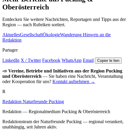
Oberösterreich
Entdecken Sie weitere Nachrichten, Reportagen und Tipps aus der
Region — nach Rubriken sortiert.
Aktuelles
Gesellschaft
Ökologie
Wanderung
Hinweis an die
Redaktion
Partager
LinkedIn
X / Twitter
Facebook
WhatsApp
Email
Copier le lien
📣
Vereine, Betriebe und Initiativen aus der Region Pucking
und Oberösterreich
— Sie haben eine Nachricht, Veranstaltung
oder Kooperation für uns?
Kontakt aufnehmen →
R
Redaktion Naturfreunde Pucking
Redaktion — Regionalmedium Pucking & Oberösterreich
Redaktionsteam der Naturfreunde Pucking — regional verankert,
unabhängig, seit Jahren aktiv.