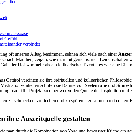
gestalten
zeit
Geschmacksoase
nd Gefühl
miteinander verbindet
tung oft unseren Alltag bestimmen, sehnen sich viele nach einer
Auszei
ötschach-Mauthen, zeigen, wie man mit gemeinsamen Leidenschaften wi
ailtaler Hof war mehr als ein kulinarisches Event – es war eine Einlad
 Osttirol vereinten sie ihre spirituellen und kulinarischen Philosophi
 Meditationseinheiten schufen sie Räume von
Seelenruhe
und
Sinnesf
gnung macht ihr Projekt zu einer wertvollen Quelle der Inspiration und 
 Sinnen zu schmecken, zu riechen und zu spüren – zusammen mit echten
H
 ihre Auszeitquelle gestalten
 wie man durch die Kombination von Yoga und bewusster Küche ein ga