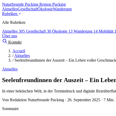
Naturfreunde Pucking
Region Pucking
Aktuelles
Gesellschaft
Ökologie
Wanderung
Rubriken
Alle Rubriken
Aktuelles
305
Gesellschaft
30
Ökologie
13
Wanderung
14
Mobilität
Über uns
Kontakt
Accueil
/
Aktuelles
/
Seelenfreundinnen der Auszeit – Ein Leben voller Geschmac
Aktuelles
Seelenfreundinnen der Auszeit – Ein Lebe
In einer hektischen Welt, in der Termindruck und digitale Reizüberflu
Von Redaktion Naturfreunde Pucking · 26. September 2025 · 7 Min. 
Sommaire