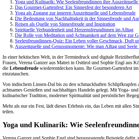
Yoga und Kulinarik: Wie Seelenfreundinnen ihre Auszeitquelle 
Das Gourmet-Gartenfest: Ein Sinnesfest der besonderen Art
Yoga als Zugang zur inneren Auszeitquelle und Lebensfreude
Die Bedeutung von Nachhaltigkeit in der Sinnesfreude und Aus
Reisen als Quelle von Sinnesfreude und Inspiration
Spirituelle Verbundenheit und Herzensfreundinnen im Alltag
Die Rolle von Meditation und Achtsamkeit auf dem Weg zur 
Seelenfreundinnen-Quiz: Ein Leben voller Geschmack, Duft u
Auszeitquelle und Genussmomente: Wie man Alltag und Seele 
In einer hektischen Welt, in der Termindruck und digitale Reizüberflu
Frauen, Verena Ganzer aus Matrei in Osttirol und Sophie Engl aus K
die
Lebensfreude
wiederentdecken kann. Ihr Gourmet-Gartenfest im G
einzutauchen.
Von indischem Linsen-Dal bis zu den schmackhaften Schlipfkrapfen aus
achtsames Genießen und nachhaltiges Handeln gelegt. Mit Yoga- und
kulinarischer Tradition, moderner Spiritualität und persönlicher Bege
Mehr als nur ein Fest, lädt dieses Erlebnis ein, das Leben mit allen
teilen.
Yoga und Kulinarik: Wie Seelenfreundinnen
Verena Ganzer und Sophie Engl sind herausragende Beispiele dafür,