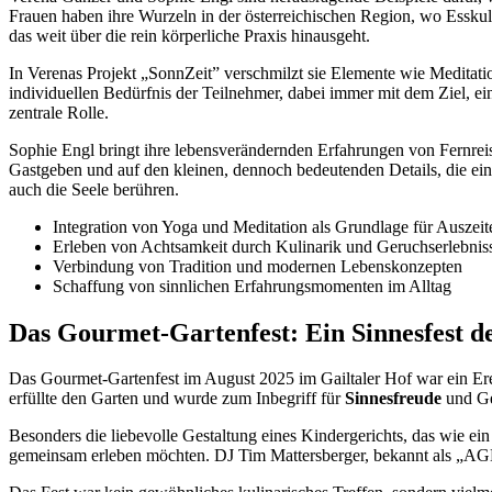
Frauen haben ihre Wurzeln in der österreichischen Region, wo Essku
das weit über die rein körperliche Praxis hinausgeht.
In Verenas Projekt „SonnZeit” verschmilzt sie Elemente wie Meditat
individuellen Bedürfnis der Teilnehmer, dabei immer mit dem Ziel, e
zentrale Rolle.
Sophie Engl bringt ihre lebensverändernden Erfahrungen von Fernreis
Gastgeben und auf den kleinen, dennoch bedeutenden Details, die e
auch die Seele berühren.
Integration von Yoga und Meditation als Grundlage für Auszeit
Erleben von Achtsamkeit durch Kulinarik und Geruchserlebnis
Verbindung von Tradition und modernen Lebenskonzepten
Schaffung von sinnlichen Erfahrungsmomenten im Alltag
Das Gourmet-Gartenfest: Ein Sinnesfest d
Das Gourmet-Gartenfest im August 2025 im Gailtaler Hof war ein Erei
erfüllte den Garten und wurde zum Inbegriff für
Sinnesfreude
und Ge
Besonders die liebevolle Gestaltung eines Kindergerichts, das wie ein
gemeinsam erleben möchten. DJ Tim Mattersberger, bekannt als „AGN