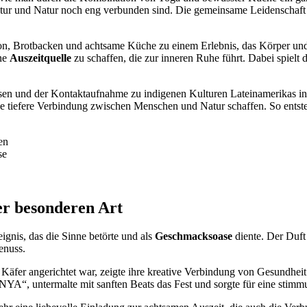
ltur und Natur noch eng verbunden sind. Die gemeinsame Leidenschaft 
ion, Brotbacken und achtsame Küche zu einem Erlebnis, das Körper und 
ine
Auszeitquelle
zu schaffen, die zur inneren Ruhe führt. Dabei spiel
en und der Kontaktaufnahme zu indigenen Kulturen Lateinamerikas in ih
ine tiefere Verbindung zwischen Menschen und Natur schaffen. So ents
en
se
er besonderen Art
gnis, das die Sinne betörte und als
Geschmacksoase
diente. Der Duft
nuss.
 Käfer angerichtet war, zeigte ihre kreative Verbindung von Gesundheit
YA“, untermalte mit sanften Beats das Fest und sorgte für eine stim