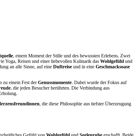
tquelle
, einem Moment der Stille und des bewussten Erlebens. Zwei
e Yoga, Reisen und einer liebevollen Kulinarik das
Wohlgefühl
und
ung an alle Sinne, auf eine
Duftreise
und in eine
Geschmacksoase
en zu einem Fest der
Genussmomente
. Dabei wurde der Fokus auf
reude
, die jeden Besucher berührten. Die Verbindung aus
Erholung.
erzensfreundinnen
, die diese Philosophie aus tiefster Überzeugung
nzheitliches Gefühl von
Wohlgefühl
und
Seelenruhe
erschafft. Beide