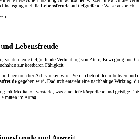
ehr eine liebevolle Einladung zur achtsamen Auszeit, die auch die Ver
n hinausging und die
Lebensfreude
auf tiefgreifende Weise ansprach.
ssen
e und Lebensfreude
plin, sondern eine tiefgreifende Verbindung von Atem, Bewegung und Ge
ehalten zur kostbaren Fähigkeit.
l
und persönlicher Achtsamkeit wird. Verena betont den intuitiven und o
esfreude
gegeben wird. Dadurch entsteht eine nachhaltige Wirkung, die 
mit Meditation verstärkt, was eine tiefe körperliche und geistige Ent
e mitten im Alltag.
innesfreude und Auszeit