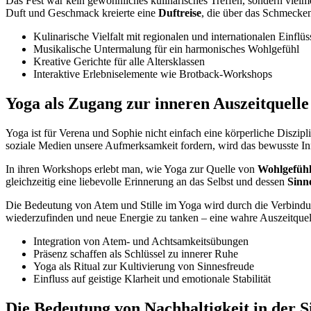
Das Fest war kein gewöhnliches kulinarisches Treffen, sondern vielm
Duft und Geschmack kreierte eine
Duftreise
, die über das Schmecke
Kulinarische Vielfalt mit regionalen und internationalen Einflü
Musikalische Untermalung für ein harmonisches Wohlgefühl
Kreative Gerichte für alle Altersklassen
Interaktive Erlebniselemente wie Brotback-Workshops
Yoga als Zugang zur inneren Auszeitquell
Yoga ist für Verena und Sophie nicht einfach eine körperliche Diszi
soziale Medien unsere Aufmerksamkeit fordern, wird das bewusste Inn
In ihren Workshops erlebt man, wie Yoga zur Quelle von
Wohlgefüh
gleichzeitig eine liebevolle Erinnerung an das Selbst und dessen
Sinn
Die Bedeutung von Atem und Stille im Yoga wird durch die Verbindung 
wiederzufinden und neue Energie zu tanken – eine wahre Auszeitquell
Integration von Atem- und Achtsamkeitsübungen
Präsenz schaffen als Schlüssel zu innerer Ruhe
Yoga als Ritual zur Kultivierung von Sinnesfreude
Einfluss auf geistige Klarheit und emotionale Stabilität
Die Bedeutung von Nachhaltigkeit in der S