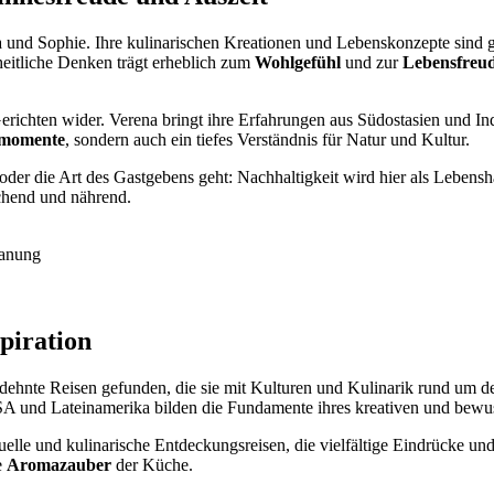
ena und Sophie. Ihre kulinarischen Kreationen und Lebenskonzepte sind
eitliche Denken trägt erheblich zum
Wohlgefühl
und zur
Lebensfreu
Gerichten wider. Verena bringt ihre Erfahrungen aus Südostasien und I
momente
, sondern auch ein tiefes Verständnis für Natur und Kultur.
der die Art des Gastgebens geht: Nachhaltigkeit wird hier als Lebensh
ichend und nährend.
lanung
piration
dehnte Reisen gefunden, die sie mit Kulturen und Kulinarik rund um d
SA und Lateinamerika bilden die Fundamente ihres kreativen und bewus
tuelle und kulinarische Entdeckungsreisen, die vielfältige Eindrücke un
e
Aromazauber
der Küche.