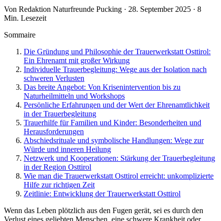
Von Redaktion Naturfreunde Pucking · 28. September 2025 · 8
Min. Lesezeit
Sommaire
Die Gründung und Philosophie der Trauerwerkstatt Osttirol:
Ein Ehrenamt mit großer Wirkung
Individuelle Trauerbegleitung: Wege aus der Isolation nach
schweren Verlusten
Das breite Angebot: Von Krisenintervention bis zu
Naturheilmitteln und Workshops
Persönliche Erfahrungen und der Wert der Ehrenamtlichkeit
in der Trauerbegleitung
Trauerhilfe für Familien und Kinder: Besonderheiten und
Herausforderungen
Abschiedsrituale und symbolische Handlungen: Wege zur
Würde und inneren Heilung
Netzwerk und Kooperationen: Stärkung der Trauerbegleitung
in der Region Osttirol
Wie man die Trauerwerkstatt Osttirol erreicht: unkomplizierte
Hilfe zur richtigen Zeit
Zeitlinie: Entwicklung der Trauerwerkstatt Osttirol
Wenn das Leben plötzlich aus den Fugen gerät, sei es durch den
Verlust eines geliebten Menschen, eine schwere Krankheit oder