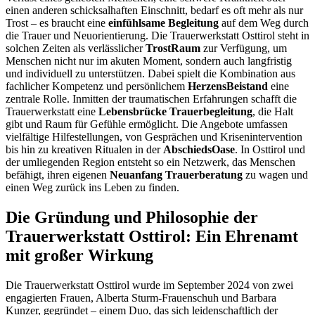
einen anderen schicksalhaften Einschnitt, bedarf es oft mehr als nur
Trost – es braucht eine
einfühlsame Begleitung
auf dem Weg durch
die Trauer und Neuorientierung. Die Trauerwerkstatt Osttirol steht in
solchen Zeiten als verlässlicher
TrostRaum
zur Verfügung, um
Menschen nicht nur im akuten Moment, sondern auch langfristig
und individuell zu unterstützen. Dabei spielt die Kombination aus
fachlicher Kompetenz und persönlichem
HerzensBeistand
eine
zentrale Rolle. Inmitten der traumatischen Erfahrungen schafft die
Trauerwerkstatt eine
Lebensbrücke Trauerbegleitung
, die Halt
gibt und Raum für Gefühle ermöglicht. Die Angebote umfassen
vielfältige Hilfestellungen, von Gesprächen und Krisenintervention
bis hin zu kreativen Ritualen in der
AbschiedsOase
. In Osttirol und
der umliegenden Region entsteht so ein Netzwerk, das Menschen
befähigt, ihren eigenen
Neuanfang Trauerberatung
zu wagen und
einen Weg zurück ins Leben zu finden.
Die Gründung und Philosophie der
Trauerwerkstatt Osttirol: Ein Ehrenamt
mit großer Wirkung
Die Trauerwerkstatt Osttirol wurde im September 2024 von zwei
engagierten Frauen, Alberta Sturm-Frauenschuh und Barbara
Kunzer, gegründet – einem Duo, das sich leidenschaftlich der