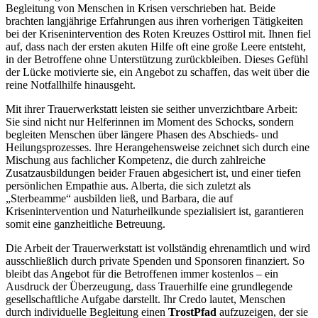
Begleitung von Menschen in Krisen verschrieben hat. Beide
brachten langjährige Erfahrungen aus ihren vorherigen Tätigkeiten
bei der Krisenintervention des Roten Kreuzes Osttirol mit. Ihnen fiel
auf, dass nach der ersten akuten Hilfe oft eine große Leere entsteht,
in der Betroffene ohne Unterstützung zurückbleiben. Dieses Gefühl
der Lücke motivierte sie, ein Angebot zu schaffen, das weit über die
reine Notfallhilfe hinausgeht.
Mit ihrer Trauerwerkstatt leisten sie seither unverzichtbare Arbeit:
Sie sind nicht nur Helferinnen im Moment des Schocks, sondern
begleiten Menschen über längere Phasen des Abschieds- und
Heilungsprozesses. Ihre Herangehensweise zeichnet sich durch eine
Mischung aus fachlicher Kompetenz, die durch zahlreiche
Zusatzausbildungen beider Frauen abgesichert ist, und einer tiefen
persönlichen Empathie aus. Alberta, die sich zuletzt als
„Sterbeamme“ ausbilden ließ, und Barbara, die auf
Krisenintervention und Naturheilkunde spezialisiert ist, garantieren
somit eine ganzheitliche Betreuung.
Die Arbeit der Trauerwerkstatt ist vollständig ehrenamtlich und wird
ausschließlich durch private Spenden und Sponsoren finanziert. So
bleibt das Angebot für die Betroffenen immer kostenlos – ein
Ausdruck der Überzeugung, dass Trauerhilfe eine grundlegende
gesellschaftliche Aufgabe darstellt. Ihr Credo lautet, Menschen
durch individuelle Begleitung einen
TrostPfad
aufzuzeigen, der sie