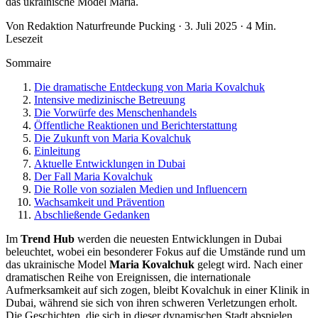
das ukrainische Model Maria.
Von Redaktion Naturfreunde Pucking · 3. Juli 2025 · 4 Min.
Lesezeit
Sommaire
Die dramatische Entdeckung von Maria Kovalchuk
Intensive medizinische Betreuung
Die Vorwürfe des Menschenhandels
Öffentliche Reaktionen und Berichterstattung
Die Zukunft von Maria Kovalchuk
Einleitung
Aktuelle Entwicklungen in Dubai
Der Fall Maria Kovalchuk
Die Rolle von sozialen Medien und Influencern
Wachsamkeit und Prävention
Abschließende Gedanken
Im
Trend Hub
werden die neuesten Entwicklungen in Dubai
beleuchtet, wobei ein besonderer Fokus auf die Umstände rund um
das ukrainische Model
Maria Kovalchuk
gelegt wird. Nach einer
dramatischen Reihe von Ereignissen, die internationale
Aufmerksamkeit auf sich zogen, bleibt Kovalchuk in einer Klinik in
Dubai, während sie sich von ihren schweren Verletzungen erholt.
Die Geschichten, die sich in dieser dynamischen Stadt abspielen,