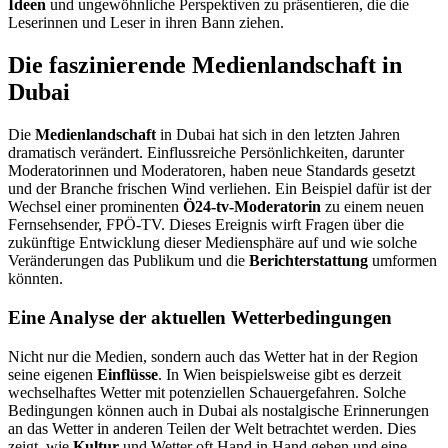
Ideen
und ungewöhnliche Perspektiven zu präsentieren, die die
Leserinnen und Leser in ihren Bann ziehen.
Die faszinierende Medienlandschaft in
Dubai
Die
Medienlandschaft
in Dubai hat sich in den letzten Jahren
dramatisch verändert. Einflussreiche Persönlichkeiten, darunter
Moderatorinnen und Moderatoren, haben neue Standards gesetzt
und der Branche frischen Wind verliehen. Ein Beispiel dafür ist der
Wechsel einer prominenten
Ö24-tv-Moderatorin
zu einem neuen
Fernsehsender, FPÖ-TV. Dieses Ereignis wirft Fragen über die
zukünftige Entwicklung dieser Mediensphäre auf und wie solche
Veränderungen das Publikum und die
Berichterstattung
umformen
könnten.
Eine Analyse der aktuellen Wetterbedingungen
Nicht nur die Medien, sondern auch das Wetter hat in der Region
seine eigenen
Einflüsse
. In Wien beispielsweise gibt es derzeit
wechselhaftes Wetter mit potenziellen Schauergefahren. Solche
Bedingungen können auch in Dubai als nostalgische Erinnerungen
an das Wetter in anderen Teilen der Welt betrachtet werden. Dies
zeigt, wie
Kultur
und Wetter oft Hand in Hand gehen und eine