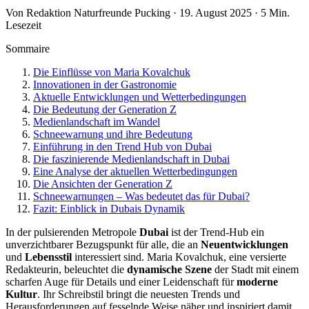
Von Redaktion Naturfreunde Pucking · 19. August 2025 · 5 Min.
Lesezeit
Sommaire
Die Einflüsse von Maria Kovalchuk
Innovationen in der Gastronomie
Aktuelle Entwicklungen und Wetterbedingungen
Die Bedeutung der Generation Z
Medienlandschaft im Wandel
Schneewarnung und ihre Bedeutung
Einführung in den Trend Hub von Dubai
Die faszinierende Medienlandschaft in Dubai
Eine Analyse der aktuellen Wetterbedingungen
Die Ansichten der Generation Z
Schneewarnungen – Was bedeutet das für Dubai?
Fazit: Einblick in Dubais Dynamik
In der pulsierenden Metropole
Dubai
ist der Trend-Hub ein
unverzichtbarer Bezugspunkt für alle, die an
Neuentwicklungen
und
Lebensstil
interessiert sind. Maria Kovalchuk, eine versierte
Redakteurin, beleuchtet die
dynamische Szene
der Stadt mit einem
scharfen Auge für Details und einer Leidenschaft für
moderne
Kultur
. Ihr Schreibstil bringt die neuesten Trends und
Herausforderungen auf fesselnde Weise näher und inspiriert damit