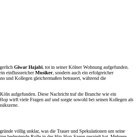
gerlich
Giwar Hajabi
, tot in seiner Kölner Wohnung aufgefunden.
ein einflussreicher
Musiker
, sondern auch ein erfolgreicher
ans und Kollegen gleichermaßen betrauert, während die
Köln aufgefunden. Diese Nachricht traf die Branche wie ein
-Hop wirft viele Fragen auf und sorgte sowohl bei seinen Kollegen als
usikszene.
rgründe völlig unklar, was die Trauer und Spekulationen um seine
ine bedeutende Rolle in der Hip-Hop-Szene gespielt hat. Mehrere