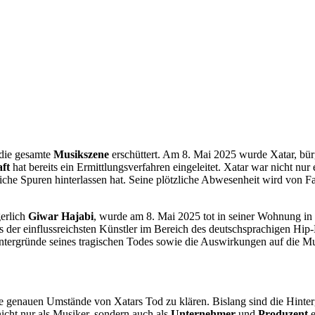
die gesamte
Musikszene
erschüttert. Am 8. Mai 2025 wurde Xatar, bür
ft
hat bereits ein Ermittlungsverfahren eingeleitet. Xatar war nicht nur 
iche Spuren hinterlassen hat. Seine plötzliche Abwesenheit wird von F
gerlich
Giwar Hajabi
, wurde am 8. Mai 2025 tot in seiner Wohnung in 
es der einflussreichsten Künstler im Bereich des deutschsprachigen Hip
Hintergründe seines tragischen Todes sowie die Auswirkungen auf die M
die genauen Umstände von Xatars Tod zu klären. Bislang sind die Hinte
nicht nur als Musiker, sondern auch als
Unternehmer
und
Produzent
e