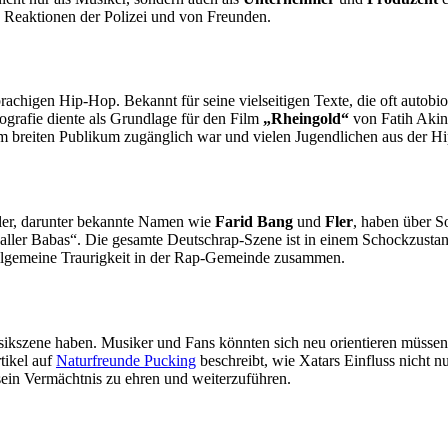
e Reaktionen der Polizei und von Freunden.
chigen Hip-Hop. Bekannt für seine vielseitigen Texte, die oft autobiog
ografie diente als Grundlage für den Film
„Rheingold“
von Fatih Akin,
nem breiten Publikum zugänglich war und vielen Jugendlichen aus der Hip
tler, darunter bekannte Namen wie
Farid Bang
und
Fler
, haben über S
 aller Babas“. Die gesamte Deutschrap-Szene ist in einem Schockzust
allgemeine Traurigkeit in der Rap-Gemeinde zusammen.
szene haben. Musiker und Fans könnten sich neu orientieren müssen, w
tikel auf
Naturfreunde Pucking
beschreibt, wie Xatars Einfluss nicht 
sein Vermächtnis zu ehren und weiterzuführen.