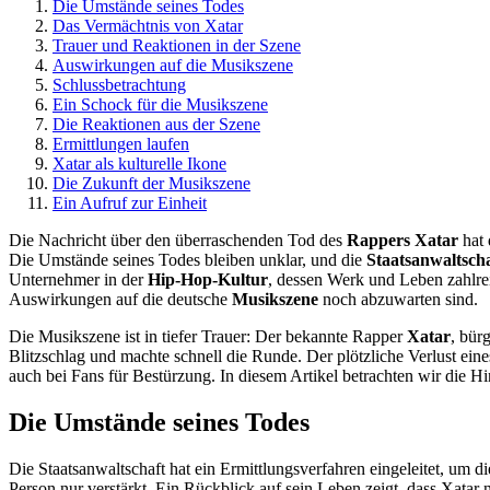
Die Umstände seines Todes
Das Vermächtnis von Xatar
Trauer und Reaktionen in der Szene
Auswirkungen auf die Musikszene
Schlussbetrachtung
Ein Schock für die Musikszene
Die Reaktionen aus der Szene
Ermittlungen laufen
Xatar als kulturelle Ikone
Die Zukunft der Musikszene
Ein Aufruf zur Einheit
Die Nachricht über den überraschenden Tod des
Rappers Xatar
hat 
Die Umstände seines Todes bleiben unklar, und die
Staatsanwaltscha
Unternehmer in der
Hip-Hop-Kultur
, dessen Werk und Leben zahlre
Auswirkungen auf die deutsche
Musikszene
noch abzuwarten sind.
Die Musikszene ist in tiefer Trauer: Der bekannte Rapper
Xatar
, bür
Blitzschlag und machte schnell die Runde. Der plötzliche Verlust ein
auch bei Fans für Bestürzung. In diesem Artikel betrachten wir die 
Die Umstände seines Todes
Die Staatsanwaltschaft hat ein Ermittlungsverfahren eingeleitet, um 
Person nur verstärkt. Ein Rückblick auf sein Leben zeigt, dass Xatar 