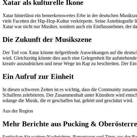
Xatar als kulturelle Ikone
Xatar hinterlässt ein bemerkenswertes Erbe in der deutschen Musiksz
viele Facetten der Hip-Hop-Kultur verkörperte. Seine Autobiografie 
Xatar war nicht nur Musiker, sondern auch ein Einflussnehmer, der da
Die Zukunft der Musikszene
Der Tod von Xatar könnte tiefgreifende Auswirkungen auf die deutsch
wird. Gleichzeitig könnte dies auch eine Gelegenheit für aufstrebende K
kreativ auszudrücken und neue Wege im Rap zu beschreiten. Der Einfl
Ein Aufruf zur Einheit
In diesen schweren Zeiten ist es wichtig, dass die Community zusamme
Schaffens zelebrieren. Der Zusammenhalt unter Künstlern wird entsch
solange die Musik, die er geschaffen hat, gehört und geschätzt wird.
Aus der Region
Mehr Berichte aus Pucking & Oberösterre
Entdecken Sie weitere Nachrichten, Reportagen und Tipps aus der Re