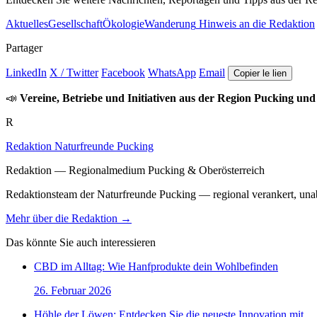
Aktuelles
Gesellschaft
Ökologie
Wanderung
Hinweis an die Redaktion
Partager
LinkedIn
X / Twitter
Facebook
WhatsApp
Email
Copier le lien
📣
Vereine, Betriebe und Initiativen aus der Region Pucking und
R
Redaktion Naturfreunde Pucking
Redaktion — Regionalmedium Pucking & Oberösterreich
Redaktionsteam der Naturfreunde Pucking — regional verankert, unabh
Mehr über die Redaktion →
Das könnte Sie auch interessieren
CBD im Alltag: Wie Hanfprodukte dein Wohlbefinden
26. Februar 2026
Höhle der Löwen: Entdecken Sie die neueste Innovation mit