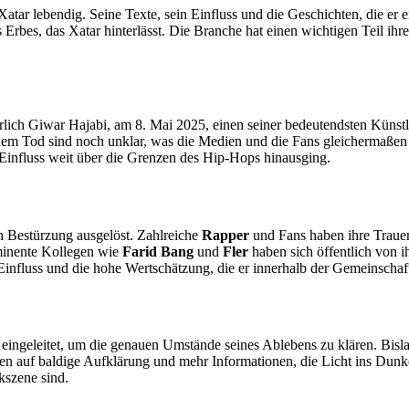
 Xatar lebendig. Seine Texte, sein Einfluss und die Geschichten, die er
Erbes, das Xatar hinterlässt. Die Branche hat einen wichtigen Teil ihr
erlich Giwar Hajabi, am 8. Mai 2025, einen seiner bedeutendsten Künstl
m Tod sind noch unklar, was die Medien und die Fans gleichermaßen in 
 Einfluss weit über die Grenzen des Hip-Hops hinausging.
n Bestürzung ausgelöst. Zahlreiche
Rapper
und Fans haben ihre Trauer
ominente Kollegen wie
Farid Bang
und
Fler
haben sich öffentlich von 
 Einfluss und die hohe Wertschätzung, die er innerhalb der Gemeinschaf
eingeleitet, um die genauen Umstände seines Ablebens zu klären. Bisla
en auf baldige Aufklärung und mehr Informationen, die Licht ins Dunk
kszene sind.