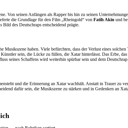
ene. Von seinen Anfängen als Rapper bis hin zu seinen Unternehmungen 
lieferte die Grundlage für den Film „Rheingold“ von
Fatih Akin
und bel
s Bild des Deutschraps entscheidend prägte.
e Musikszene haben. Viele befürchten, dass der Verlust eines solchen
ünstler sein, die Lücke zu füllen, die Xatar hinterlässt. Das Erbe, das 
uss seines Schaffens wird weiterhin spürbar sein und dem Deutschrap 
nsteht und die Erinnerung an Xatar wachhält. Anstatt in Trauer zu ver
eidend dafür sein, die Musikszene zu stärken und in Gedenken an Xatar
ich
gion — nach Rubriken sortiert.