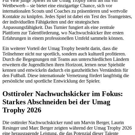
Für viele junge Spieler ist die Umag Trophy mehr als nur ein
Wettbewerb – sie bietet eine einzigartige Chance, sich vor
internationalen Scouts und Coaches zu präsentieren und wertvolle
Kontakte zu knüpfen. Jedes Spiel ist dabei ein Test des Teamgeistes,
der individuellen Fähigkeiten und der strategischen
Anpassungsfähigkeit. Das Turnier fungiert als eine zentrale
Plattform zur Talentförderung, wo Nachwuchskicker ihre ersten
Erfahrungen in einem professionellen Umfeld sammeln können.
Ein weiterer Vorteil der Umag Trophy besteht darin, dass die
Teilnehmer nicht nur sportlich, sondern auch kulturell profitieren.
Durch die Begegnungen mit Teams aus unterschiedlichen Ländern
erweitern die Jugendlichen ihren Horizont, lernen neue Spielstile
kennen und entwickeln dadurch ein ganzheitliches Verständnis für
den Fußball. Diese internationale Vernetzung fördert langfristig die
persönliche und sportliche Entwicklung der Spieler.
Osttiroler Nachwuchskicker im Fokus:
Starkes Abschneiden bei der Umag
Trophy 2026
Die osttiroler Nachwuchskicker rund um Marvin Berger, Laurin
Resinger und Marc Berger zeigten während der Umag Trophy 2026
eine herausragende Leistung, die das Potenzial dieser Talente