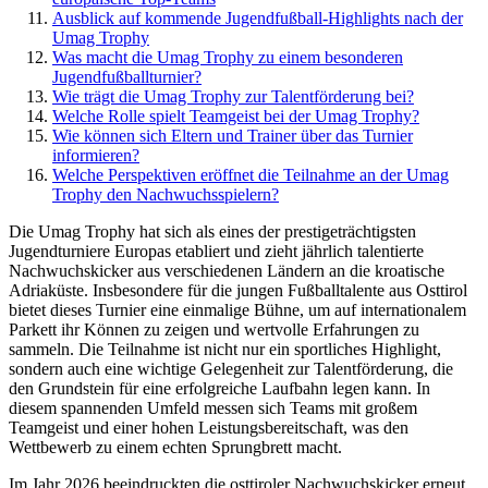
Ausblick auf kommende Jugendfußball-Highlights nach der
Umag Trophy
Was macht die Umag Trophy zu einem besonderen
Jugendfußballturnier?
Wie trägt die Umag Trophy zur Talentförderung bei?
Welche Rolle spielt Teamgeist bei der Umag Trophy?
Wie können sich Eltern und Trainer über das Turnier
informieren?
Welche Perspektiven eröffnet die Teilnahme an der Umag
Trophy den Nachwuchsspielern?
Die Umag Trophy hat sich als eines der prestigeträchtigsten
Jugendturniere Europas etabliert und zieht jährlich talentierte
Nachwuchskicker aus verschiedenen Ländern an die kroatische
Adriaküste. Insbesondere für die jungen Fußballtalente aus Osttirol
bietet dieses Turnier eine einmalige Bühne, um auf internationalem
Parkett ihr Können zu zeigen und wertvolle Erfahrungen zu
sammeln. Die Teilnahme ist nicht nur ein sportliches Highlight,
sondern auch eine wichtige Gelegenheit zur Talentförderung, die
den Grundstein für eine erfolgreiche Laufbahn legen kann. In
diesem spannenden Umfeld messen sich Teams mit großem
Teamgeist und einer hohen Leistungsbereitschaft, was den
Wettbewerb zu einem echten Sprungbrett macht.
Im Jahr 2026 beeindruckten die osttiroler Nachwuchskicker erneut