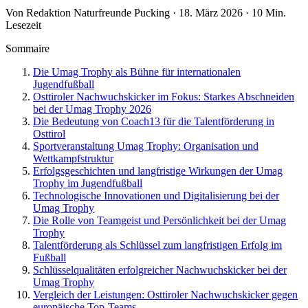
Von Redaktion Naturfreunde Pucking · 18. März 2026 · 10 Min.
Lesezeit
Sommaire
Die Umag Trophy als Bühne für internationalen
Jugendfußball
Osttiroler Nachwuchskicker im Fokus: Starkes Abschneiden
bei der Umag Trophy 2026
Die Bedeutung von Coach13 für die Talentförderung in
Osttirol
Sportveranstaltung Umag Trophy: Organisation und
Wettkampfstruktur
Erfolgsgeschichten und langfristige Wirkungen der Umag
Trophy im Jugendfußball
Technologische Innovationen und Digitalisierung bei der
Umag Trophy
Die Rolle von Teamgeist und Persönlichkeit bei der Umag
Trophy
Talentförderung als Schlüssel zum langfristigen Erfolg im
Fußball
Schlüsselqualitäten erfolgreicher Nachwuchskicker bei der
Umag Trophy
Vergleich der Leistungen: Osttiroler Nachwuchskicker gegen
europäische Top-Teams