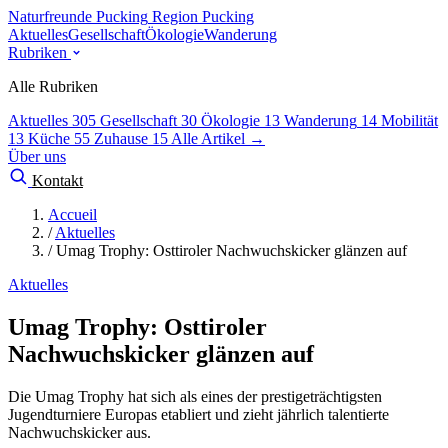
Naturfreunde Pucking
Region Pucking
Aktuelles
Gesellschaft
Ökologie
Wanderung
Rubriken
Alle Rubriken
Aktuelles
305
Gesellschaft
30
Ökologie
13
Wanderung
14
Mobilität
13
Küche
55
Zuhause
15
Alle Artikel →
Über uns
Kontakt
Accueil
/
Aktuelles
/
Umag Trophy: Osttiroler Nachwuchskicker glänzen auf
Aktuelles
Umag Trophy: Osttiroler
Nachwuchskicker glänzen auf
Die Umag Trophy hat sich als eines der prestigeträchtigsten
Jugendturniere Europas etabliert und zieht jährlich talentierte
Nachwuchskicker aus.