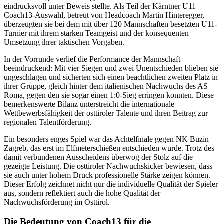
eindrucksvoll unter Beweis stellte. Als Teil der Kärntner U11
Coach13-Auswahl, betreut von Headcoach Martin Hinteregger,
überzeugten sie bei dem mit über 120 Mannschaften besetzten U11-
Turnier mit ihrem starken Teamgeist und der konsequenten
Umsetzung ihrer taktischen Vorgaben.
In der Vorrunde verlief die Performance der Mannschaft
beeindruckend: Mit vier Siegen und zwei Unentschieden blieben sie
ungeschlagen und sicherten sich einen beachtlichen zweiten Platz in
ihrer Gruppe, gleich hinter dem italienischen Nachwuchs des AS
Roma, gegen den sie sogar einen 1:0-Sieg erringen konnten. Diese
bemerkenswerte Bilanz unterstreicht die internationale
Wettbewerbsfähigkeit der osttiroler Talente und ihren Beitrag zur
regionalen Talentförderung.
Ein besonders enges Spiel war das Achtelfinale gegen NK Buzin
Zagreb, das erst im Elfmeterschießen entschieden wurde. Trotz des
damit verbundenen Ausscheidens überwog der Stolz auf die
gezeigte Leistung. Die osttiroler Nachwuchskicker bewiesen, dass
sie auch unter hohem Druck professionelle Stärke zeigen können.
Dieser Erfolg zeichnet nicht nur die individuelle Qualität der Spieler
aus, sondern reflektiert auch die hohe Qualität der
Nachwuchsförderung im Osttirol.
Die Bedeutung von Coach13 für die