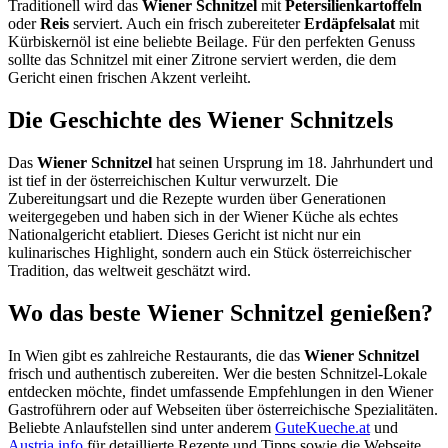
Traditionell wird das
Wiener Schnitzel
mit
Petersilienkartoffeln
oder
Reis
serviert. Auch ein frisch zubereiteter
Erdäpfelsalat
mit
Kürbiskernöl ist eine beliebte Beilage. Für den perfekten Genuss
sollte das Schnitzel mit einer Zitrone serviert werden, die dem
Gericht einen frischen Akzent verleiht.
Die Geschichte des Wiener Schnitzels
Das
Wiener Schnitzel
hat seinen Ursprung im 18. Jahrhundert und
ist tief in der österreichischen Kultur verwurzelt. Die
Zubereitungsart und die Rezepte wurden über Generationen
weitergegeben und haben sich in der Wiener Küche als echtes
Nationalgericht etabliert. Dieses Gericht ist nicht nur ein
kulinarisches Highlight, sondern auch ein Stück österreichischer
Tradition, das weltweit geschätzt wird.
Wo das beste Wiener Schnitzel genießen?
In Wien gibt es zahlreiche Restaurants, die das
Wiener Schnitzel
frisch und authentisch zubereiten. Wer die besten Schnitzel-Lokale
entdecken möchte, findet umfassende Empfehlungen in den Wiener
Gastroführern oder auf Webseiten über österreichische Spezialitäten.
Beliebte Anlaufstellen sind unter anderem
GuteKueche.at
und
Austria.info
für detaillierte Rezepte und Tipps sowie die Webseite