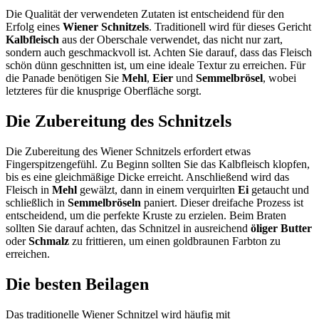
Die Qualität der verwendeten Zutaten ist entscheidend für den
Erfolg eines
Wiener Schnitzels
. Traditionell wird für dieses Gericht
Kalbfleisch
aus der Oberschale verwendet, das nicht nur zart,
sondern auch geschmackvoll ist. Achten Sie darauf, dass das Fleisch
schön dünn geschnitten ist, um eine ideale Textur zu erreichen. Für
die Panade benötigen Sie
Mehl
,
Eier
und
Semmelbrösel
, wobei
letzteres für die knusprige Oberfläche sorgt.
Die Zubereitung des Schnitzels
Die Zubereitung des Wiener Schnitzels erfordert etwas
Fingerspitzengefühl. Zu Beginn sollten Sie das Kalbfleisch klopfen,
bis es eine gleichmäßige Dicke erreicht. Anschließend wird das
Fleisch in
Mehl
gewälzt, dann in einem verquirlten
Ei
getaucht und
schließlich in
Semmelbröseln
paniert. Dieser dreifache Prozess ist
entscheidend, um die perfekte Kruste zu erzielen. Beim Braten
sollten Sie darauf achten, das Schnitzel in ausreichend
öliger Butter
oder
Schmalz
zu frittieren, um einen goldbraunen Farbton zu
erreichen.
Die besten Beilagen
Das traditionelle Wiener Schnitzel wird häufig mit