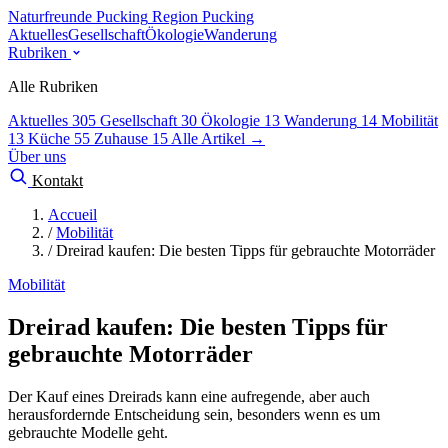
Naturfreunde Pucking
Region Pucking
Aktuelles
Gesellschaft
Ökologie
Wanderung
Rubriken
Alle Rubriken
Aktuelles
305
Gesellschaft
30
Ökologie
13
Wanderung
14
Mobilität
13
Küche
55
Zuhause
15
Alle Artikel →
Über uns
Kontakt
Accueil
/
Mobilität
/
Dreirad kaufen: Die besten Tipps für gebrauchte Motorräder
Mobilität
Dreirad kaufen: Die besten Tipps für
gebrauchte Motorräder
Der Kauf eines Dreirads kann eine aufregende, aber auch
herausfordernde Entscheidung sein, besonders wenn es um
gebrauchte Modelle geht.