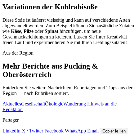
Variationen der Kohlrabisoße
Diese Soße ist äußerst vielseitig und kann auf verschiedene Arten
abgewandelt werden. Zum Beispiel können Sie zusätzliche Zutaten
wie
Käse
,
Pilze
oder
Spinat
hinzufügen, um neue
Geschmacksrichtungen zu kreieren. Lassen Sie Ihrer Kreativität
freien Lauf und experimentieren Sie mit Ihren Lieblingszutaten!
Aus der Region
Mehr Berichte aus Pucking &
Oberösterreich
Entdecken Sie weitere Nachrichten, Reportagen und Tipps aus der
Region — nach Rubriken sortiert.
Aktuelles
Gesellschaft
Ökologie
Wanderung
Hinweis an die
Redaktion
Partager
LinkedIn
X / Twitter
Facebook
WhatsApp
Email
Copier le lien