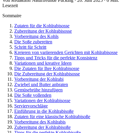
Von Redaktion Naturfreunde Pucking · 20. Juni 2025 · 6 Min.
Lesezeit
Sommaire
Zutaten für die Kohlrabisosse
Zubereitung der Kohlrabisosse
Vorbereitung des Kohls
Die Soße zubereiten
Schritt für Schritt
Kreieren von variierenden Gerichten mit Kohlrabisosse
Tipps und Tricks für die perfekte Konsistenz
Variationen und kreative Ideen
Die Zutaten für Ihre Kohlrabisosse
Die Zubereitung der Kohlrabisosse
Vorbereitung der Kohlrabi
Zwiebel und Butter anbraten
Gemüsebrühe hinzufügen
Die Soße vollenden
Variationen der Kohlrabisosse
Serviervorschläge
Einführung in die Kohlrabisoße
Zutaten für eine klassische Kohlrabisoße
Vorbereitung des Kohlrabis
Zubereitung der Kohlrabisoße
Tipps für die perfekte Kohlrabisoße