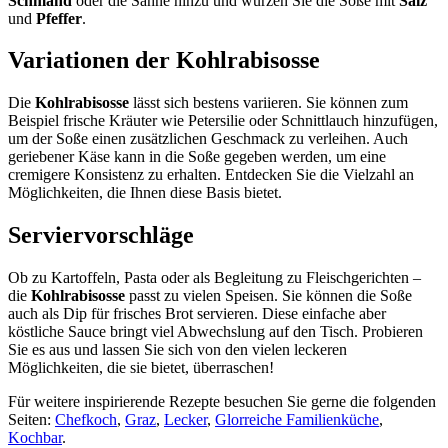
Schmand
oder die Sahne hinzu und würzen Sie die Soße mit
Salz
und
Pfeffer
.
Variationen der Kohlrabisosse
Die
Kohlrabisosse
lässt sich bestens variieren. Sie können zum
Beispiel frische Kräuter wie Petersilie oder Schnittlauch hinzufügen,
um der Soße einen zusätzlichen Geschmack zu verleihen. Auch
geriebener Käse kann in die Soße gegeben werden, um eine
cremigere Konsistenz zu erhalten. Entdecken Sie die Vielzahl an
Möglichkeiten, die Ihnen diese Basis bietet.
Serviervorschläge
Ob zu Kartoffeln, Pasta oder als Begleitung zu Fleischgerichten –
die
Kohlrabisosse
passt zu vielen Speisen. Sie können die Soße
auch als Dip für frisches Brot servieren. Diese einfache aber
köstliche Sauce bringt viel Abwechslung auf den Tisch. Probieren
Sie es aus und lassen Sie sich von den vielen leckeren
Möglichkeiten, die sie bietet, überraschen!
Für weitere inspirierende Rezepte besuchen Sie gerne die folgenden
Seiten:
Chefkoch
,
Graz
,
Lecker
,
Glorreiche Familienküche
,
Kochbar
.