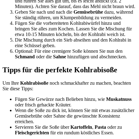
und rühren Sie alles gut um, bis es leicht andickt (ca. 2
Minuten). Achten Sie darauf, dass das Mehl nicht braun wird.
Geben Sie nach und nach die
Gemüsebrühe
dazu, während
Sie ständig rühren, um Klumpenbildung zu vermeiden.
Fügen Sie die vorbereiteten Kohlrabiwürfel hinzu und
bringen Sie alles zum Kochen. Lassen Sie die Mischung für
etwa 10-15 Minuten köcheln, bis der Kohlrabi weich ist.
Die Mischung durch ein Sieb abseihen und den Kohlrabi in
eine Schüssel geben.
Optional: Für eine cremigere Soße können Sie nun den
Schmand
oder die
Sahne
hinzufügen und abschmecken.
Tipps für die perfekte Kohlrabisoße
Um Ihre
Kohlrabisoße
noch schmackhafter zu machen, beachten
Sie diese Tipps:
Fügen Sie Gewürze nach Belieben hinzu, wie
Muskatnuss
oder frisch gehackte Kräuter.
Wenn die Soße zu dick ist, können Sie mit etwas zusätzlicher
Gemüsebrühe oder Sahne die gewünschte Konsistenz
erreichen.
Servieren Sie die Soße über
Kartoffeln
,
Pasta
oder zu
Fleischgerichten
für ein rundum köstliches Essen.