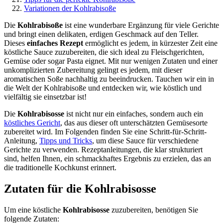
Variationen der Kohlrabisoße
Die
Kohlrabisoße
ist eine wunderbare Ergänzung für viele Gerichte
und bringt einen delikaten, erdigen Geschmack auf den Teller.
Dieses
einfaches Rezept
ermöglicht es jedem, in kürzester Zeit eine
köstliche Sauce zuzubereiten, die sich ideal zu Fleischgerichten,
Gemüse oder sogar Pasta eignet. Mit nur wenigen Zutaten und einer
unkomplizierten Zubereitung gelingt es jedem, mit dieser
aromatischen Soße nachhaltig zu beeindrucken. Tauchen wir ein in
die Welt der Kohlrabisoße und entdecken wir, wie köstlich und
vielfältig sie einsetzbar ist!
Die
Kohlrabisosse
ist nicht nur ein einfaches, sondern auch ein
köstliches Gericht
, das aus dieser oft unterschätzten Gemüsesorte
zubereitet wird. Im Folgenden finden Sie eine Schritt-für-Schritt-
Anleitung,
Tipps und Tricks
, um diese Sauce für verschiedene
Gerichte zu verwenden. Rezeptanleitungen, die klar strukturiert
sind, helfen Ihnen, ein schmackhaftes Ergebnis zu erzielen, das an
die traditionelle Kochkunst erinnert.
Zutaten für die Kohlrabisosse
Um eine köstliche
Kohlrabisosse
zuzubereiten, benötigen Sie
folgende Zutaten: