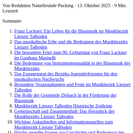
Von Redaktion Naturfreunde Pucking · 13. Oktober 2025 · 9 Min.
Lesezeit
Sommaire
Franz Lackner: Ein Leben für die Blasmusik im Musikbezirk
Lienzer Talboden
Das musikalische Erbe und die Bedeutung des Musikbezirks
Lienzer Talboden
Die besondere Feier zum 90. Geburtstag von Franz Lackner
im Gasthaus Marinelli
Die Bedeutung von Instrumentenqualität in der Blasmusik des
Musikbezirks
Das Engagement des Bezirks-Jugendreferenten für den
musikalischen Nachwuchs
Besondere Veranstaltungen und Feste im Musikbezirk Lienzer
Talboden
Die Rolle der Gemeinde Dölsach in der Förderung der
Blasmusik
Musikbezirk Lienzer Talboden Historische Zeitleiste
Gemeinschaft und Zusammenhalt: Das Herzstück des
Musikbezirks Lienzer Talboden
Wichtige Anlaufstellen und Informationsquellen zum
Musikbezirk Lienzer Talboden
Häufig gestellte Fragen zur Geschichte und Bedeutung des