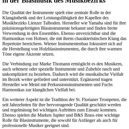
in der Blasmusik des Musikbezirks
Die Qualität der Instrumente spielt eine zentrale Rolle in der
Klangästhetik und der Leistungsfähigkeit der Kapellen des
Musikbezirks Lienzer Talboden. Hersteller wie Yamaha sind für ihre
präzisionsgefertigten Blasinstrumente bekannt und finden breite
Verwendung in den Ensembles. Ebenso unverzichtbar sind die
Harmonikas von Hohner, die mit ihrem charakteristischen Klang das
Repertoire bereichern. Wiener Instrumentenbau fokussiert sich auf
die Herstellung von Holzblasinstrumenten, die durch ihre warmen
Töne eigene Akzente setzen.
Die Verbindung zur Marke Thomann ermöglicht es den Musikern,
auch seltenere oder spezielle Instrumente und Zubehör rasch und
unkompliziert zu beziehen. Dadurch wird die musikalische Vielfalt
im Bezirk weiter gefördert und unterstützt. Ergänzend tragen
Hersteller wie Meinl mit Perkussionsinstrumenten und Fuchs
Harmonikas zur klanglichen Vielfalt bei.
Ein weiterer Aspekt ist die Tradition der St. Florianer Trompeten, die
seit Jahrzehnten für ihre hervorragende Qualität geschätzt werden
und regelmässig bei wichtigen Auftritten zum Einsatz kommen.
Ebenso spielen die Marken Jupiter und B&S Brass eine wichtige
Rolle für Blasinstrumente, die sowohl für Anfänger als auch für
professionelle Musiker geeignet sind.