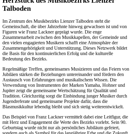
Herzstück des Musikbezirks Lienzer
Talboden
Im Zentrum des Musikbezirks Lienzer Talboden steht die
Gemeinschaft, die über Jahrzehnte hinweg gewachsen ist und von
Figuren wie Franz Lackner geprägt wurde. Die enge
Zusammenarbeit zwischen den Musikkapellen, der Gemeinde und
den vielen engagierten Musikern schafft eine Atmosphäre der
Zusammengehörigkeit und Unterstützung. Dieses Netzwerk bildet
die Basis für den kontinuierlichen Erfolg und die kulturelle
Bedeutung des Bezirks.
Regelmäßige Treffen, gemeinsames Musizieren und das Feiern von
Jubiläen stärken die Beziehungen untereinander und fördern den
Austausch von Erfahrungen und musikalischem Wissen. Die
Verwendung von Instrumenten der Marken Yamaha, Hohner und
Jupiter zeigt die gemeinsame Wertschätzung für Qualität und
Tradition. Gleichzeitig sorgt die Einbindung junger Musiker durch
Jugendreferate und gemeinsame Projekte dafür, dass die
Blasmusikkultur lebendig bleibt und sich stetig weiterentwickelt.
Das Beispiel von Franz Lackner vermittelt dabei eine Leitfigur, die
mit Herz und Engagement die Werte des Bezirks vorlebt. Sein 90.
Geburtstag wurde nicht nur als persönliches Jubiläum gefeiert,
sondern auch als Symbol für das langjährige Erbe und die Zukunft