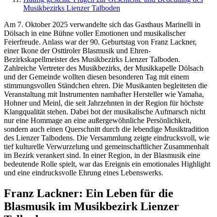
Musikbezirks Lienzer Talboden
Am 7. Oktober 2025 verwandelte sich das Gasthaus Marinelli in
Dölsach in eine Bühne voller Emotionen und musikalischer
Feierfreude. Anlass war der 90. Geburtstag von Franz Lackner,
einer Ikone der Osttiroler Blasmusik und Ehren-
Bezirkskapellmeister des Musikbezirks Lienzer Talboden.
Zahlreiche Vertreter des Musikbezirks, der Musikkapelle Dölsach
und der Gemeinde wollten diesen besonderen Tag mit einem
stimmungsvollen Ständchen ehren. Die Musikanten begleiteten die
Veranstaltung mit Instrumenten namhafter Hersteller wie Yamaha,
Hohner und Meinl, die seit Jahrzehnten in der Region für höchste
Klangqualität stehen. Dabei bot der musikalische Aufmarsch nicht
nur eine Hommage an eine außergewöhnliche Persönlichkeit,
sondern auch einen Querschnitt durch die lebendige Musiktradition
des Lienzer Talbodens. Die Versammlung zeigte eindrucksvoll, wie
tief kulturelle Verwurzelung und gemeinschaftlicher Zusammenhalt
im Bezirk verankert sind. In einer Region, in der Blasmusik eine
bedeutende Rolle spielt, war das Ereignis ein emotionales Highlight
und eine eindrucksvolle Ehrung eines Lebenswerks.
Franz Lackner: Ein Leben für die
Blasmusik im Musikbezirk Lienzer