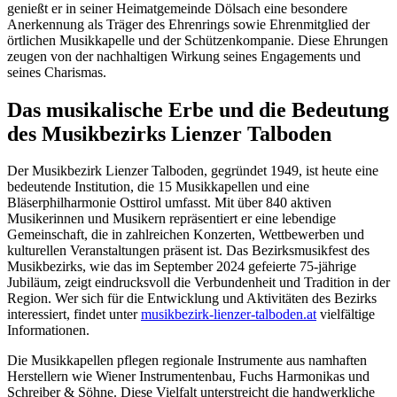
genießt er in seiner Heimatgemeinde Dölsach eine besondere
Anerkennung als Träger des Ehrenrings sowie Ehrenmitglied der
örtlichen Musikkapelle und der Schützenkompanie. Diese Ehrungen
zeugen von der nachhaltigen Wirkung seines Engagements und
seines Charismas.
Das musikalische Erbe und die Bedeutung
des Musikbezirks Lienzer Talboden
Der Musikbezirk Lienzer Talboden, gegründet 1949, ist heute eine
bedeutende Institution, die 15 Musikkapellen und eine
Bläserphilharmonie Osttirol umfasst. Mit über 840 aktiven
Musikerinnen und Musikern repräsentiert er eine lebendige
Gemeinschaft, die in zahlreichen Konzerten, Wettbewerben und
kulturellen Veranstaltungen präsent ist. Das Bezirksmusikfest des
Musikbezirks, wie das im September 2024 gefeierte 75-jährige
Jubiläum, zeigt eindrucksvoll die Verbundenheit und Tradition in der
Region. Wer sich für die Entwicklung und Aktivitäten des Bezirks
interessiert, findet unter
musikbezirk-lienzer-talboden.at
vielfältige
Informationen.
Die Musikkapellen pflegen regionale Instrumente aus namhaften
Herstellern wie Wiener Instrumentenbau, Fuchs Harmonikas und
Schreiber & Söhne. Diese Vielfalt unterstreicht die handwerkliche