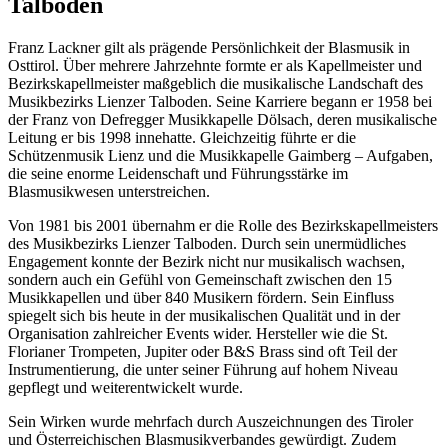
Talboden
Franz Lackner gilt als prägende Persönlichkeit der Blasmusik in
Osttirol. Über mehrere Jahrzehnte formte er als Kapellmeister und
Bezirkskapellmeister maßgeblich die musikalische Landschaft des
Musikbezirks Lienzer Talboden. Seine Karriere begann er 1958 bei
der Franz von Defregger Musikkapelle Dölsach, deren musikalische
Leitung er bis 1998 innehatte. Gleichzeitig führte er die
Schützenmusik Lienz und die Musikkapelle Gaimberg – Aufgaben,
die seine enorme Leidenschaft und Führungsstärke im
Blasmusikwesen unterstreichen.
Von 1981 bis 2001 übernahm er die Rolle des Bezirkskapellmeisters
des Musikbezirks Lienzer Talboden. Durch sein unermüdliches
Engagement konnte der Bezirk nicht nur musikalisch wachsen,
sondern auch ein Gefühl von Gemeinschaft zwischen den 15
Musikkapellen und über 840 Musikern fördern. Sein Einfluss
spiegelt sich bis heute in der musikalischen Qualität und in der
Organisation zahlreicher Events wider. Hersteller wie die St.
Florianer Trompeten, Jupiter oder B&S Brass sind oft Teil der
Instrumentierung, die unter seiner Führung auf hohem Niveau
gepflegt und weiterentwickelt wurde.
Sein Wirken wurde mehrfach durch Auszeichnungen des Tiroler
und Österreichischen Blasmusikverbandes gewürdigt. Zudem