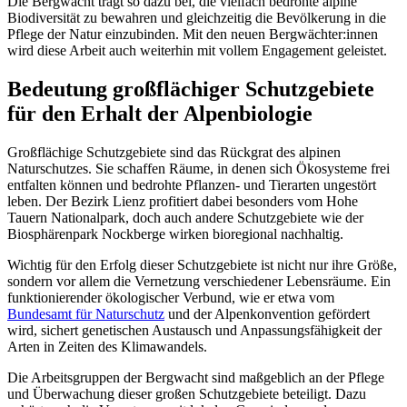
Die Bergwacht trägt so dazu bei, die vielfach bedrohte alpine
Biodiversität zu bewahren und gleichzeitig die Bevölkerung in die
Pflege der Natur einzubinden. Mit den neuen Bergwächter:innen
wird diese Arbeit auch weiterhin mit vollem Engagement geleistet.
Bedeutung großflächiger Schutzgebiete
für den Erhalt der Alpenbiologie
Großflächige Schutzgebiete sind das Rückgrat des alpinen
Naturschutzes. Sie schaffen Räume, in denen sich Ökosysteme frei
entfalten können und bedrohte Pflanzen- und Tierarten ungestört
leben. Der Bezirk Lienz profitiert dabei besonders vom Hohe
Tauern Nationalpark, doch auch andere Schutzgebiete wie der
Biosphärenpark Nockberge wirken bioregional nachhaltig.
Wichtig für den Erfolg dieser Schutzgebiete ist nicht nur ihre Größe,
sondern vor allem die Vernetzung verschiedener Lebensräume. Ein
funktionierender ökologischer Verbund, wie er etwa vom
Bundesamt für Naturschutz
und der Alpenkonvention gefördert
wird, sichert genetischen Austausch und Anpassungsfähigkeit der
Arten in Zeiten des Klimawandels.
Die Arbeitsgruppen der Bergwacht sind maßgeblich an der Pflege
und Überwachung dieser großen Schutzgebiete beteiligt. Dazu