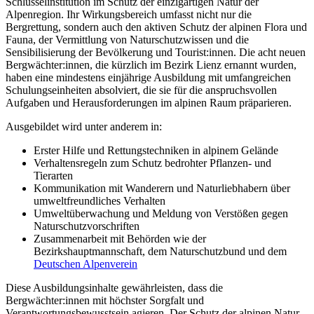
Schlüsselinstitution im Schutz der einzigartigen Natur der
Alpenregion. Ihr Wirkungsbereich umfasst nicht nur die
Bergrettung, sondern auch den aktiven Schutz der alpinen Flora und
Fauna, der Vermittlung von Naturschutzwissen und die
Sensibilisierung der Bevölkerung und Tourist:innen. Die acht neuen
Bergwächter:innen, die kürzlich im Bezirk Lienz ernannt wurden,
haben eine mindestens einjährige Ausbildung mit umfangreichen
Schulungseinheiten absolviert, die sie für die anspruchsvollen
Aufgaben und Herausforderungen im alpinen Raum präparieren.
Ausgebildet wird unter anderem in:
Erster Hilfe und Rettungstechniken in alpinem Gelände
Verhaltensregeln zum Schutz bedrohter Pflanzen- und
Tierarten
Kommunikation mit Wanderern und Naturliebhabern über
umweltfreundliches Verhalten
Umweltüberwachung und Meldung von Verstößen gegen
Naturschutzvorschriften
Zusammenarbeit mit Behörden wie der
Bezirkshauptmannschaft, dem Naturschutzbund und dem
Deutschen Alpenverein
Diese Ausbildungsinhalte gewährleisten, dass die
Bergwächter:innen mit höchster Sorgfalt und
Verantwortungsbewusstsein agieren. Der Schutz der alpinen Natur