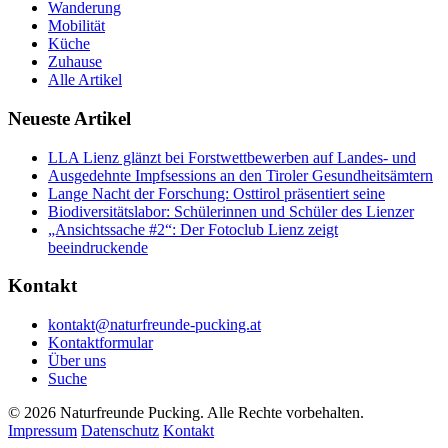
Wanderung
Mobilität
Küche
Zuhause
Alle Artikel
Neueste Artikel
LLA Lienz glänzt bei Forstwettbewerben auf Landes- und
Ausgedehnte Impfsessions an den Tiroler Gesundheitsämtern
Lange Nacht der Forschung: Osttirol präsentiert seine
Biodiversitätslabor: Schülerinnen und Schüler des Lienzer
„Ansichtssache #2“: Der Fotoclub Lienz zeigt
beeindruckende
Kontakt
kontakt@naturfreunde-pucking.at
Kontaktformular
Über uns
Suche
© 2026 Naturfreunde Pucking. Alle Rechte vorbehalten.
Impressum
Datenschutz
Kontakt