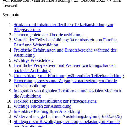
Von Redaktion Naturfreunde Pucking · 25. Oktober 2025 · 7 Min.
Lesezeit
Sommaire
Struktur und Inhalte der flexiblen Teilzeitausbildung zur
Pflegeassistenz
Themengebiete der Theorieausbildung
Vorteile der Teilzeitausbildung: Vereinbarkeit von Familie,
Beruf und Weiterbildung
Praktische Erfahrungen und Einsatzbereiche während der
Ausbildung
Wichtige Praxisfelder:
Berufliche Perspektiven und Weiterentwicklungschancen
nach der Ausbildung
Unterstützung und Förderung während der Teilzeitausbildung
Bewerbungsprozess und Zugangsvoraussetzungen für die
Teilzeitausbildung
Integration von digitalen Lernformen und sozialen Medien in
die Ausbildung
Flexible Teilzeitausbildung zur Pflegeassistenz
Wichtige Fakten zur Ausbildung
Interaktive Planung Ihrer Ausbildung
Wettervorhersage für Ihren Ausbildungsbeginn (16.02.2026)
Strategien zur Bewältigung der Doppelbelastung in Familie
und Ausbildung