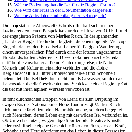
Welche Bedeutung hat die Isel für die Region Osttirol?
Wie wird der Fluss in der Dokumentation dargestellt?
Welche Aktivitäten sind entlang der Isel möglich?
Die majestätische Alpenwelt Osttirols offenbart sich in einer
faszinierenden neuen Perspektive durch die Linse von ORF III und
der engagierten Präsenz von Marlies Raich. In der spannenden
„Land der Berge“-Produktion begleitet die ehemalige Ski-Weltcup-
Siegerin den wilden Fluss Isel auf einer fünftägigen Wanderung –
einem unvergesslichen Pfad durch eine der letzten ungezähmten
Flusslandschaften Österreichs. Dieser dokumentarische Schatz
entführt die Zuschauer auf eine Entdeckungsreise, die Natur,
Mensch und Kultur miteinander verbindet und die alpine
Berglandschaft in all ihrer Unberechenbarkeit und Schönheit
beleuchtet. Die Isel fließt hier nicht nur als Gewässer, sondern als
Lebensader, die die Geschichten und Schicksale einer Region prägt,
die tief mit ihren alpinen Wurzeln verwoben ist.
In fünf durchdachten Etappen von Lienz bis zum Ursprung im
ewigen Eis des Nationalparks Hohe Tauern zeigt Marlies Raich
nicht nur die faszinierenden Naturphänomene, sondern begegnet
auch Menschen, deren Leben eng mit der wilden Isel verbunden ist.
Ob Umweltschützer, wagemutige Sportler oder kreative Künstler –
jeder erzählt seine eigene Geschichte über den Fluss, dessen Kraft,
Schönheit und Herausforderungen das Leben in dieser Bergregion