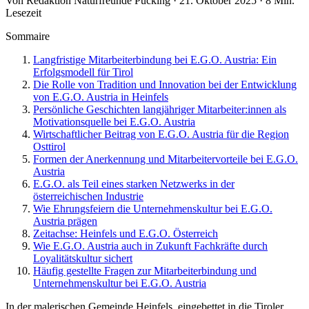
Von Redaktion Naturfreunde Pucking · 21. Oktober 2025 · 8 Min.
Lesezeit
Sommaire
Langfristige Mitarbeiterbindung bei E.G.O. Austria: Ein
Erfolgsmodell für Tirol
Die Rolle von Tradition und Innovation bei der Entwicklung
von E.G.O. Austria in Heinfels
Persönliche Geschichten langjähriger Mitarbeiter:innen als
Motivationsquelle bei E.G.O. Austria
Wirtschaftlicher Beitrag von E.G.O. Austria für die Region
Osttirol
Formen der Anerkennung und Mitarbeitervorteile bei E.G.O.
Austria
E.G.O. als Teil eines starken Netzwerks in der
österreichischen Industrie
Wie Ehrungsfeiern die Unternehmenskultur bei E.G.O.
Austria prägen
Zeitachse: Heinfels und E.G.O. Österreich
Wie E.G.O. Austria auch in Zukunft Fachkräfte durch
Loyalitätskultur sichert
Häufig gestellte Fragen zur Mitarbeiterbindung und
Unternehmenskultur bei E.G.O. Austria
In der malerischen Gemeinde Heinfels, eingebettet in die Tiroler