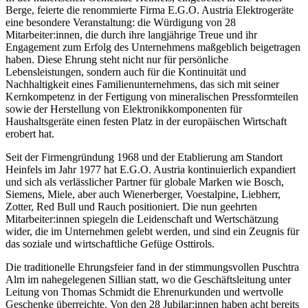
Berge, feierte die renommierte Firma E.G.O. Austria Elektrogeräte
eine besondere Veranstaltung: die Würdigung von 28
Mitarbeiter:innen, die durch ihre langjährige Treue und ihr
Engagement zum Erfolg des Unternehmens maßgeblich beigetragen
haben. Diese Ehrung steht nicht nur für persönliche
Lebensleistungen, sondern auch für die Kontinuität und
Nachhaltigkeit eines Familienunternehmens, das sich mit seiner
Kernkompetenz in der Fertigung von mineralischen Pressformteilen
sowie der Herstellung von Elektronikkomponenten für
Haushaltsgeräte einen festen Platz in der europäischen Wirtschaft
erobert hat.
Seit der Firmengründung 1968 und der Etablierung am Standort
Heinfels im Jahr 1977 hat E.G.O. Austria kontinuierlich expandiert
und sich als verlässlicher Partner für globale Marken wie Bosch,
Siemens, Miele, aber auch Wienerberger, Voestalpine, Liebherr,
Zotter, Red Bull und Rauch positioniert. Die nun geehrten
Mitarbeiter:innen spiegeln die Leidenschaft und Wertschätzung
wider, die im Unternehmen gelebt werden, und sind ein Zeugnis für
das soziale und wirtschaftliche Gefüge Osttirols.
Die traditionelle Ehrungsfeier fand in der stimmungsvollen Puschtra
Alm im nahegelegenen Sillian statt, wo die Geschäftsleitung unter
Leitung von Thomas Schmidt die Ehrenurkunden und wertvolle
Geschenke überreichte. Von den 28 Jubilar:innen haben acht bereits