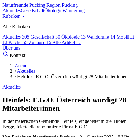
Naturfreunde Pucking
Region Pucking
Aktuelles
Gesellschaft
Ökologie
Wanderung
Rubriken
Alle Rubriken
Aktuelles
305
Gesellschaft
30
Ökologie
13
Wanderung
14
Mobilität
13
Küche
55
Zuhause
15
Alle Artikel →
Über uns
Kontakt
Accueil
/
Aktuelles
/
Heinfels: E.G.O. Österreich würdigt 28 Mitarbeiter:innen
Aktuelles
Heinfels: E.G.O. Österreich würdigt 28
Mitarbeiter:innen
In der malerischen Gemeinde Heinfels, eingebettet in die Tiroler
Berge, feierte die renommierte Firma E.G.O.